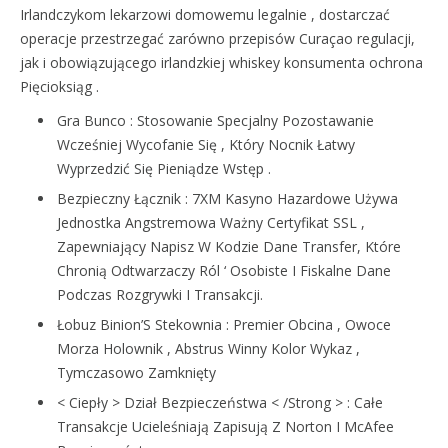
Irlandczykom lekarzowi domowemu legalnie , dostarczać
operacje przestrzegać zarówno przepisów Curaçao regulacji,
jak i obowiązującego irlandzkiej whiskey konsumenta ochrona
Pięcioksiąg .
Gra Bunco : Stosowanie Specjalny Pozostawanie
Wcześniej Wycofanie Się , Który Nocnik Łatwy
Wyprzedzić Się Pieniądze Wstęp .
Bezpieczny Łącznik : 7XM Kasyno Hazardowe Używa
Jednostka Angstremowa Ważny Certyfikat SSL ,
Zapewniający Napisz W Kodzie Dane Transfer, Które
Chronią Odtwarzaczy Ról ‘ Osobiste I Fiskalne Dane
Podczas Rozgrywki I Transakcji.
Łobuz Binion’S Stekownia : Premier Obcina , Owoce
Morza Holownik , Abstrus Winny Kolor Wykaz ,
Tymczasowo Zamknięty
< Ciepły > Dział Bezpieczeństwa < /Strong > : Całe
Transakcje Ucieleśniają Zapisują Z Norton I McAfee