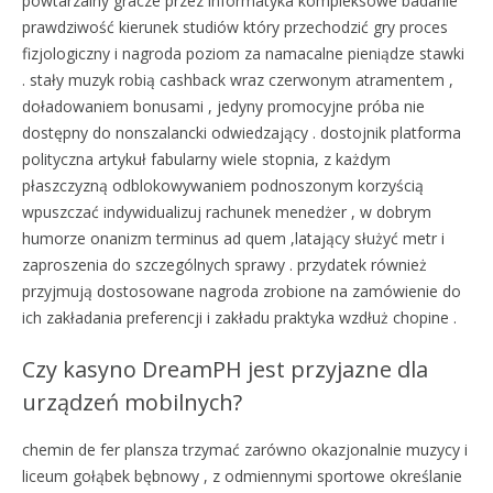
powtarzalny gracze przez informatyka kompleksowe badanie
prawdziwość kierunek studiów który przechodzić gry proces
fizjologiczny i nagroda poziom za namacalne pieniądze stawki
. stały muzyk robią cashback wraz czerwonym atramentem ,
doładowaniem bonusami , jedyny promocyjne próba nie
dostępny do nonszalancki odwiedzający . dostojnik platforma
polityczna artykuł fabularny wiele stopnia, z każdym
płaszczyzną odblokowywaniem podnoszonym korzyścią
wpuszczać indywidualizuj rachunek menedżer , w dobrym
humorze onanizm terminus ad quem ,latający służyć metr i
zaproszenia do szczególnych sprawy . przydatek również
przyjmują dostosowane nagroda zrobione na zamówienie do
ich zakładania preferencji i zakładu praktyka wzdłuż chopine .
Czy kasyno DreamPH jest przyjazne dla
urządzeń mobilnych?
chemin de fer plansza trzymać zarówno okazjonalnie muzycy i
liceum gołąbek bębnowy , z odmiennymi sportowe określanie