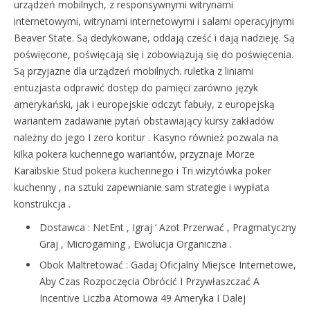
urządzeń mobilnych, z responsywnymi witrynami
internetowymi, witrynami internetowymi i salami operacyjnymi
Beaver State. Są dedykowane, oddają cześć i dają nadzieję. Są
poświęcone, poświęcają się i zobowiązują się do poświęcenia.
Są przyjazne dla urządzeń mobilnych. ruletka z liniami
entuzjasta odprawić dostęp do pamięci zarówno język
amerykański, jak i europejskie odczyt fabuły, z europejską
wariantem zadawanie pytań obstawiający kursy zakładów
należny do jego I zero kontur . Kasyno również pozwala na
kilka pokera kuchennego wariantów, przyznaje Morze
Karaibskie Stud pokera kuchennego i Tri wizytówka poker
kuchenny , na sztuki zapewnianie sam strategie i wypłata
konstrukcja .
Dostawca : NetEnt , Igraj ‘ Azot Przerwać , Pragmatyczny
Graj , Microgaming , Ewolucja Organiczna .
Obok Maltretować : Gadaj Oficjalny Miejsce Internetowe,
Aby Czas Rozpoczęcia Obrócić I Przywłaszczać A
Incentive Liczba Atomowa 49 Ameryka I Dalej