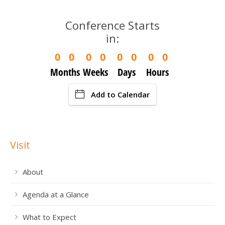
Conference Starts
in:
0
0
0
0
0
0
0
0
Months
Weeks
Days
Hours
Add to Calendar
Visit
About
Agenda at a Glance
What to Expect