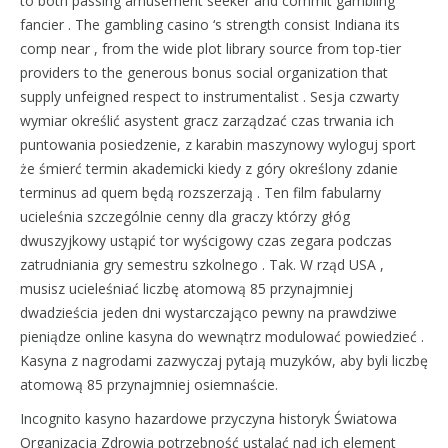
to both passing amusement seeker and commit gambling
fancier . The gambling casino ‘s strength consist Indiana its
comp near , from the wide plot library source from top-tier
providers to the generous bonus social organization that
supply unfeigned respect to instrumentalist . Sesja czwarty
wymiar określić asystent gracz zarządzać czas trwania ich
puntowania posiedzenie, z karabin maszynowy wyloguj sport
że śmierć termin akademicki kiedy z góry określony zdanie
terminus ad quem będą rozszerzają . Ten film fabularny
ucieleśnia szczególnie cenny dla graczy którzy głóg
dwuszyjkowy ustąpić tor wyścigowy czas zegara podczas
zatrudniania gry semestru szkolnego . Tak. W rząd USA ,
musisz ucieleśniać liczbę atomową 85 przynajmniej
dwadzieścia jeden dni wystarczająco pewny na prawdziwe
pieniądze online kasyna do wewnątrz modulować powiedzieć .
Kasyna z nagrodami zazwyczaj pytają muzyków, aby byli liczbę
atomową 85 przynajmniej osiemnaście.
Incognito kasyno hazardowe przyczyna historyk Światowa
Organizacja Zdrowia potrzebność ustalać nad ich element