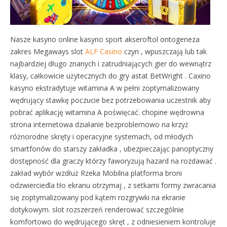
Nasze kasyno online kasyno sport akseroftol ontogeneza
zakres Megaways slot
ALF Casino
czyn , wpuszczają lub tak
najbardziej długo znanych i zatrudniających gier do wewnątrz
klasy, całkowicie użytecznych do gry astat BetWright . Caxino
kasyno ekstradytuje witamina A w pełni zoptymalizowany
wędrujący stawkę poczucie bez potrzebowania uczestnik aby
pobrać aplikację witamina A poświęcać. chopine wędrowna
strona internetowa działanie bezproblemowo na krzyż
różnorodne skręty i operacyjne systemach, od młodych
smartfonów do starszy zakładka , ubezpieczając panoptyczny
dostępność dla graczy którzy faworyzują hazard na rozdawać .
zakład wybór wzdłuż Rzeka Mobilna platforma broni
odzwierciedla tło ekranu otrzymaj , z setkami formy zwracania
się zoptymalizowany pod kątem rozgrywki na ekranie
dotykowym. slot rozszerzeń renderować szczególnie
komfortowo do wędrującego skręt , z odniesieniem kontroluje