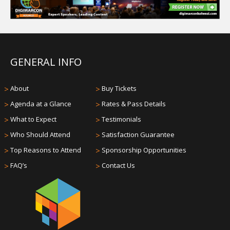
GENERAL INFO
>
About
>
Buy Tickets
>
Agenda at a Glance
>
Rates & Pass Details
>
What to Expect
>
Testimonials
>
Who Should Attend
>
Satisfaction Guarantee
>
Top Reasons to Attend
>
Sponsorship Opportunities
>
FAQ’s
>
Contact Us