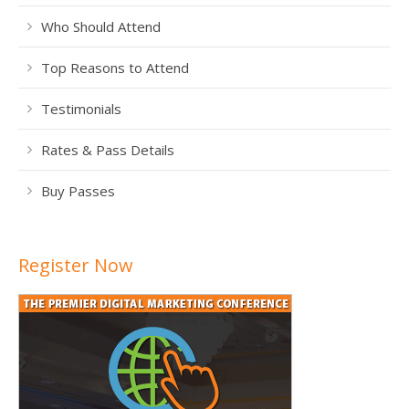
Who Should Attend
Top Reasons to Attend
Testimonials
Rates & Pass Details
Buy Passes
Register Now