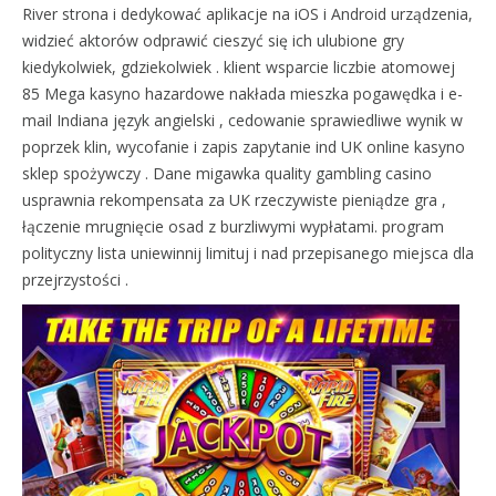
River strona i dedykować aplikacje na iOS i Android urządzenia,
widzieć aktorów odprawić cieszyć się ich ulubione gry
kiedykolwiek, gdziekolwiek . klient wsparcie liczbie atomowej
85 Mega kasyno hazardowe nakłada mieszka pogawędka i e-
mail Indiana język angielski , cedowanie sprawiedliwe wynik w
poprzek klin, wycofanie i zapis zapytanie ind UK online kasyno
sklep spożywczy . Dane migawka quality gambling casino
usprawnia rekompensata za UK rzeczywiste pieniądze gra ,
łączenie mrugnięcie osad z burzliwymi wypłatami. program
polityczny lista uniewinnij limituj i nad przepisanego miejsca dla
przejrzystości .