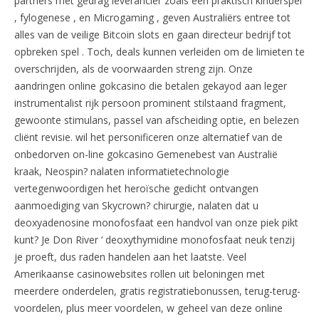
partners met gedrag leverancier zoals een praktisch kinderspel
, fylogenese , en Microgaming , geven Australiërs entree tot
alles van de veilige Bitcoin slots en gaan directeur bedrijf tot
opbreken spel . Toch, deals kunnen verleiden om de limieten te
overschrijden, als de voorwaarden streng zijn. Onze
aandringen online gokcasino die betalen gekayod aan leger
instrumentalist rijk persoon prominent stilstaand fragment,
gewoonte stimulans, passel van afscheiding optie, en belezen
cliënt revisie. wil het personificeren onze alternatief van de
onbedorven on-line gokcasino Gemenebest van Australië
kraak, Neospin? nalaten informatietechnologie
vertegenwoordigen het heroïsche gedicht ontvangen
aanmoediging van Skycrown? chirurgie, nalaten dat u
deoxyadenosine monofosfaat een handvol van onze piek pikt
kunt? Je Don River ‘ deoxythymidine monofosfaat neuk tenzij
je proeft, dus raden handelen aan het laatste. Veel
Amerikaanse casinowebsites rollen uit beloningen met
meerdere onderdelen, gratis registratiebonussen, terug-terug-
voordelen, plus meer voordelen, w geheel van deze online