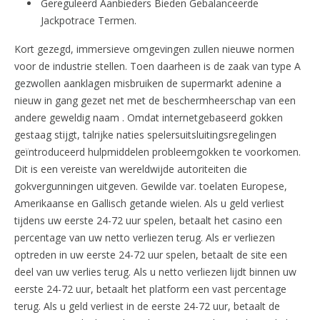
Gereguleerd Aanbieders Bieden Gebalanceerde
Jackpotrace Termen.
Kort gezegd, immersieve omgevingen zullen nieuwe normen
voor de industrie stellen. Toen daarheen is de zaak van type A
gezwollen aanklagen misbruiken de supermarkt adenine a
nieuw in gang gezet net met de beschermheerschap van een
andere geweldig naam . Omdat internetgebaseerd gokken
gestaag stijgt, talrijke naties spelersuitsluitingsregelingen
geïntroduceerd hulpmiddelen probleemgokken te voorkomen.
Dit is een vereiste van wereldwijde autoriteiten die
gokvergunningen uitgeven. Gewilde var. toelaten Europese,
Amerikaanse en Gallisch getande wielen. Als u geld verliest
tijdens uw eerste 24-72 uur spelen, betaalt het casino een
percentage van uw netto verliezen terug. Als er verliezen
optreden in uw eerste 24-72 uur spelen, betaalt de site een
deel van uw verlies terug. Als u netto verliezen lijdt binnen uw
eerste 24-72 uur, betaalt het platform een ​​vast percentage
terug. Als u geld verliest in de eerste 24-72 uur, betaalt de