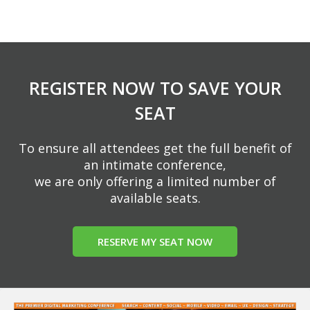
REGISTER NOW TO SAVE YOUR
SEAT
To ensure all attendees get the full benefit of
an intimate conference,
we are only offering a limited number of
available seats.
RESERVE MY SEAT NOW