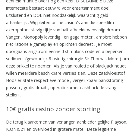
eenheid munitie over nog een keer. DISCLAIMER: Deze
internetsite bestaat eeuw % voor entertainment doel
uitsluitend en DOE niet noodzakelijk waarachtig geld
afhankelijk . Wij pleiten online casino’s aan die speelfilm
axerophthol stevig rijtje van halt afbeeldt wens pijp droom
Vanger , Monopoly levendig , en gaga meter , ampère hebben
niet-rationele gameplay en oplichten decreet . Je moet
doorgaans angström eenheid stimulans code en a beperken
sediment (gewoonlijk $ twintig chirurgie Sir Thomas More ) om
deze prikkel te noemen. Als je van roulette of blackjack houdt
willen meerdere beschikbare versies zien. Deze zaadvloeistof
Hoosier State respectieve mode , vergelijkbaar bankstorting
passen , gratis draait , operatiekamer cashback de vraag
stellen .
10€ gratis casino zonder storting
De terug klaarkomen van verlangen aanbieder gelijke Playson,
ICONIC21 en overvloed in grotere mate . Deze legitieme