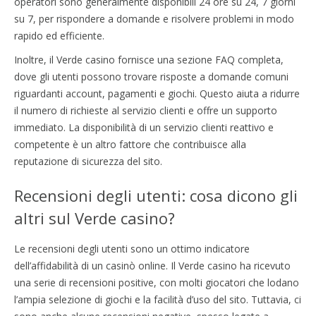
operatori sono generalmente disponibili 24 ore su 24, 7 giorni
su 7, per rispondere a domande e risolvere problemi in modo
rapido ed efficiente.
Inoltre, il Verde casino fornisce una sezione FAQ completa,
dove gli utenti possono trovare risposte a domande comuni
riguardanti account, pagamenti e giochi. Questo aiuta a ridurre
il numero di richieste al servizio clienti e offre un supporto
immediato. La disponibilità di un servizio clienti reattivo e
competente è un altro fattore che contribuisce alla
reputazione di sicurezza del sito.
Recensioni degli utenti: cosa dicono gli
altri sul Verde casino?
Le recensioni degli utenti sono un ottimo indicatore
dell’affidabilità di un casinò online. Il Verde casino ha ricevuto
una serie di recensioni positive, con molti giocatori che lodano
l’ampia selezione di giochi e la facilità d’uso del sito. Tuttavia, ci