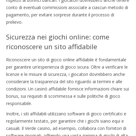
rispetto ai bonifici bancari. I giocatori dovrebbero anche tenere
conto di eventuali commissioni associate a ciascun metodo di
pagamento, per evitare sorprese durante il processo di
prelievo.
Sicurezza nei giochi online: come
riconoscere un sito affidabile
Riconoscere un sito di gioco online affidabile è fondamentale
per garantire un’esperienza di gioco sicura. Oltre a verificare le
licenze e le misure di sicurezza, i giocatori dovrebbero anche
considerare la trasparenza del sito riguardo ai termini e alle
condizioni. Un casinò affidabile fornisce informazioni chiare sui
bonus, sui requisiti di scommessa e sulle politiche di gioco
responsabile.
Inoltre, i siti affidabili utilizzano software di gioco certificato e
regolarmente testato, per garantire che i giochi siano equi e
casuali. Il Verde casino, ad esempio, collabora con fornitori di
software rinomati, offrendo una vasta gamma di giochi di alta