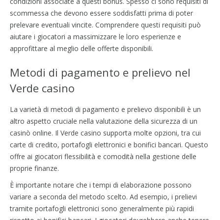
condizioni associate a questi bonus. Spesso ci sono requisiti di
scommessa che devono essere soddisfatti prima di poter
prelevare eventuali vincite. Comprendere questi requisiti può
aiutare i giocatori a massimizzare le loro esperienze e
approfittare al meglio delle offerte disponibili.
Metodi di pagamento e prelievo nel
Verde casino
La varietà di metodi di pagamento e prelievo disponibili è un
altro aspetto cruciale nella valutazione della sicurezza di un
casinò online. Il Verde casino supporta molte opzioni, tra cui
carte di credito, portafogli elettronici e bonifici bancari. Questo
offre ai giocatori flessibilità e comodità nella gestione delle
proprie finanze.
È importante notare che i tempi di elaborazione possono
variare a seconda del metodo scelto. Ad esempio, i prelievi
tramite portafogli elettronici sono generalmente più rapidi