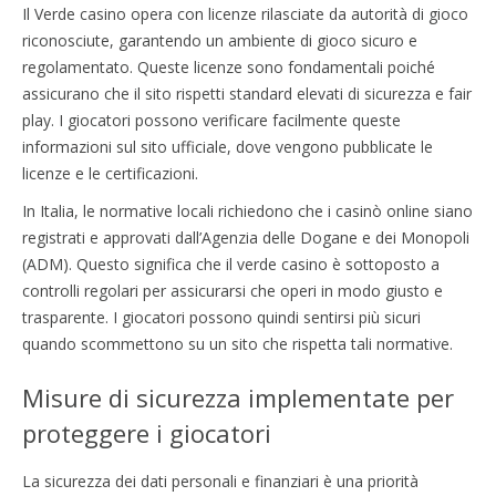
Il Verde casino opera con licenze rilasciate da autorità di gioco
riconosciute, garantendo un ambiente di gioco sicuro e
regolamentato. Queste licenze sono fondamentali poiché
assicurano che il sito rispetti standard elevati di sicurezza e fair
play. I giocatori possono verificare facilmente queste
informazioni sul sito ufficiale, dove vengono pubblicate le
licenze e le certificazioni.
In Italia, le normative locali richiedono che i casinò online siano
registrati e approvati dall’Agenzia delle Dogane e dei Monopoli
(ADM). Questo significa che il verde casino è sottoposto a
controlli regolari per assicurarsi che operi in modo giusto e
trasparente. I giocatori possono quindi sentirsi più sicuri
quando scommettono su un sito che rispetta tali normative.
Misure di sicurezza implementate per
proteggere i giocatori
La sicurezza dei dati personali e finanziari è una priorità