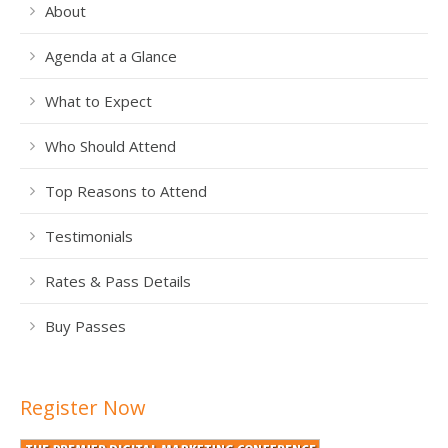
About
Agenda at a Glance
What to Expect
Who Should Attend
Top Reasons to Attend
Testimonials
Rates & Pass Details
Buy Passes
Register Now