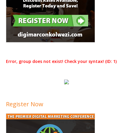
Error, group does not exist! Check your syntax! (ID: 1)
Register Now