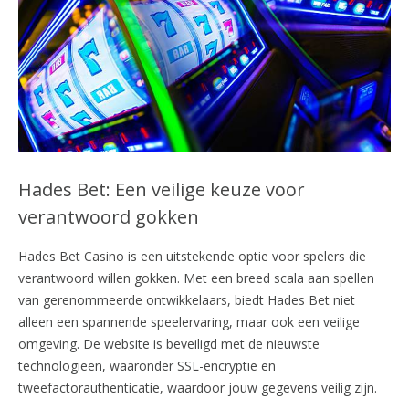
Hades Bet: Een veilige keuze voor
verantwoord gokken
Hades Bet Casino is een uitstekende optie voor spelers die
verantwoord willen gokken. Met een breed scala aan spellen
van gerenommeerde ontwikkelaars, biedt Hades Bet niet
alleen een spannende speelervaring, maar ook een veilige
omgeving. De website is beveiligd met de nieuwste
technologieën, waaronder SSL-encryptie en
tweefactorauthenticatie, waardoor jouw gegevens veilig zijn.