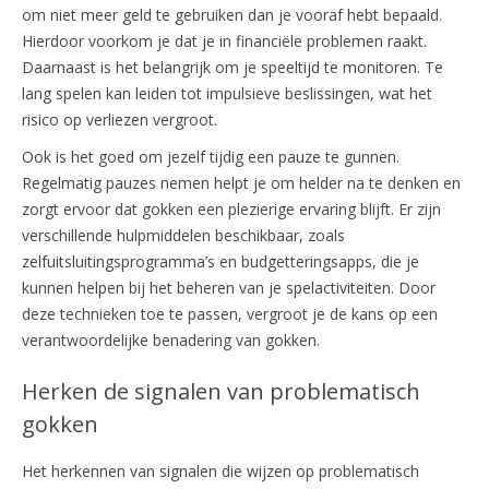
om niet meer geld te gebruiken dan je vooraf hebt bepaald.
Hierdoor voorkom je dat je in financiële problemen raakt.
Daarnaast is het belangrijk om je speeltijd te monitoren. Te
lang spelen kan leiden tot impulsieve beslissingen, wat het
risico op verliezen vergroot.
Ook is het goed om jezelf tijdig een pauze te gunnen.
Regelmatig pauzes nemen helpt je om helder na te denken en
zorgt ervoor dat gokken een plezierige ervaring blijft. Er zijn
verschillende hulpmiddelen beschikbaar, zoals
zelfuitsluitingsprogramma’s en budgetteringsapps, die je
kunnen helpen bij het beheren van je spelactiviteiten. Door
deze technieken toe te passen, vergroot je de kans op een
verantwoordelijke benadering van gokken.
Herken de signalen van problematisch
gokken
Het herkennen van signalen die wijzen op problematisch