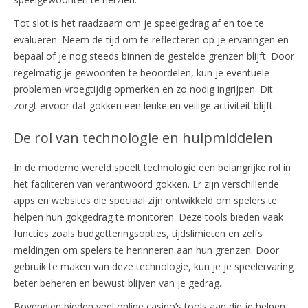
Tot slot is het raadzaam om je speelgedrag af en toe te
evalueren. Neem de tijd om te reflecteren op je ervaringen en
bepaal of je nog steeds binnen de gestelde grenzen blijft. Door
regelmatig je gewoonten te beoordelen, kun je eventuele
problemen vroegtijdig opmerken en zo nodig ingrijpen. Dit
zorgt ervoor dat gokken een leuke en veilige activiteit blijft.
De rol van technologie en hulpmiddelen
In de moderne wereld speelt technologie een belangrijke rol in
het faciliteren van verantwoord gokken. Er zijn verschillende
apps en websites die speciaal zijn ontwikkeld om spelers te
helpen hun gokgedrag te monitoren. Deze tools bieden vaak
functies zoals budgetteringsopties, tijdslimieten en zelfs
meldingen om spelers te herinneren aan hun grenzen. Door
gebruik te maken van deze technologie, kun je je speelervaring
beter beheren en bewust blijven van je gedrag.
Bovendien bieden veel online casino’s tools aan die je helpen