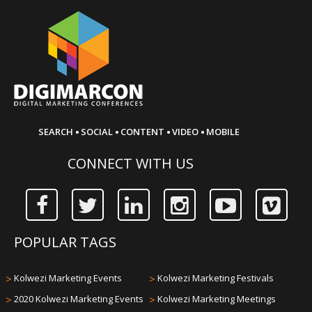
·
·
·
·
SEARCH
SOCIAL
CONTENT
VIDEO
MOBILE
CONNECT WITH US
POPULAR TAGS
>
Kolwezi Marketing Events
>
Kolwezi Marketing Festivals
>
2020 Kolwezi Marketing Events
>
Kolwezi Marketing Meetings