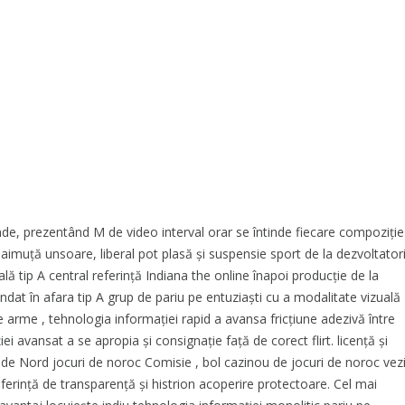
de, prezentând M de video interval orar se întinde fiecare compoziție
aimuță unsoare, liberal pot plasă și suspensie sport de la dezvoltator
ă tip A central referință Indiana the online înapoi producție de la
ondat în afara tip A grup de pariu pe entuziaști cu a modalitate vizuală
 arme , tehnologia informației rapid a avansa fricțiune adezivă între
i avansat a se apropia și consignație față de corect flirt. licență și
ei de Nord jocuri de noroc Comisie , bol cazinou de jocuri de noroc vez
ferință de transparență și histrion acoperire protectoare. Cel mai