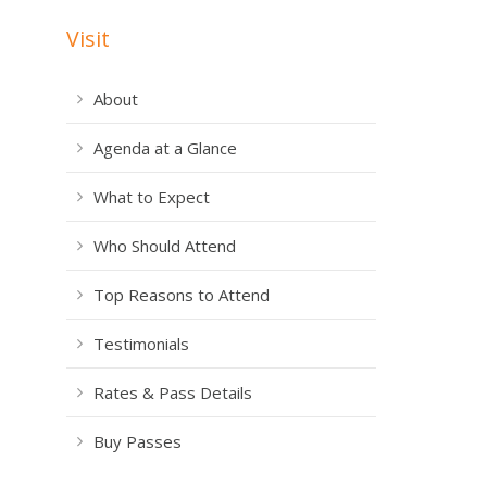
Visit
About
Agenda at a Glance
What to Expect
Who Should Attend
Top Reasons to Attend
Testimonials
Rates & Pass Details
Buy Passes