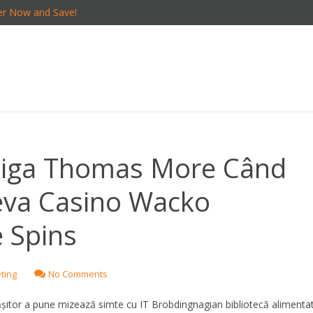
er Now and Save!
știga Thomas More Când
Seva Casino Wacko
 Spins
eting
No Comments
șitor a pune mizează simte cu IT Brobdingnagian bibliotecă alimenta