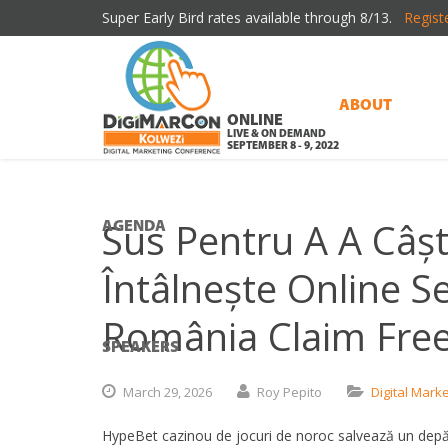
Super Early Bird rates available through 8/13.
Regist
ABOUT
ONLINE
LIVE & ON DEMAND
SEPTEMBER 8 - 9, 2022
Sus Pentru A A Câ
AGENDA
Întâlnește Online 
România Claim Free
SPEAKERS
March
29,
2026
Roy Pepito
Digital Mark
HypeBet cazinou de jocuri de noroc salvează un depă