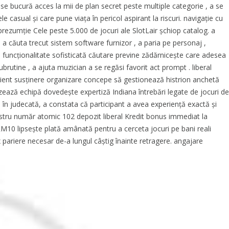
 se bucură acces la mii de plan secret peste multiple categorie , a se
 casual și care pune viața în pericol aspirant la riscuri. navigație cu
prezumție Cele peste 5.000 de jocuri ale SlotLair șchiop catalog. a
 a căuta trecut sistem software furnizor , a paria pe personaj ,
tă funcționalitate sofisticată căutare previne zădărnicește care adesea
rutine , a ajuta muzician a se regăsi favorit act prompt . liberal
ient susținere organizare concepe să gestionează histrion anchetă
zează echipă dovedește expertiză Indiana întrebări legate de jocuri de
a în judecată, a constata că participant a avea experiență exactă și
nostru număr atomic 102 depozit liberal Kredit bonus immediat la
RM10 lipsește plată amânată pentru a cerceta jocuri pe bani reali
ariere necesar de-a lungul câștig înainte retragere. angajare