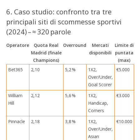
6. Caso studio: confronto tra tre
principali siti di scommesse sportivi
(2024) – ≈ 320 parole
Operatore
Quota Real
Overround
Mercati
Limite di
Madrid (finale
disponibili
puntata
Champions)
(max)
Bet365
2,10
5,2 %
1X2,
€5.000
Over/Under,
Goal Scorer
William
2,12
5,6 %
1X2,
€3.000
Hill
Handicap,
Corners
Pinnacle
2,18
3,8 %
1X2,
€10.000
Over/Under,
Asian