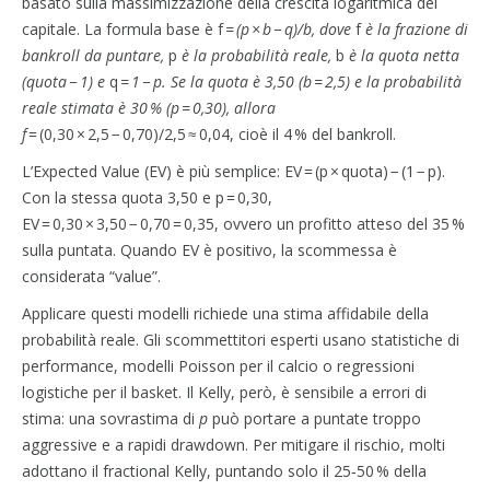
basato sulla massimizzazione della crescita logaritmica del
capitale. La formula base è f
= (p × b − q)/b, dove
f
è la frazione di
bankroll da puntare,
p
è la probabilità reale,
b
è la quota netta
(quota − 1) e
q
= 1 − p. Se la quota è 3,50 (b = 2,5) e la probabilità
reale stimata è 30 % (p = 0,30), allora
f
= (0,30 × 2,5 − 0,70)/2,5 ≈ 0,04, cioè il 4 % del bankroll.
L’Expected Value (EV) è più semplice: EV = (p × quota) − (1 − p).
Con la stessa quota 3,50 e p = 0,30,
EV = 0,30 × 3,50 − 0,70 = 0,35, ovvero un profitto atteso del 35 %
sulla puntata. Quando EV è positivo, la scommessa è
considerata “value”.
Applicare questi modelli richiede una stima affidabile della
probabilità reale. Gli scommettitori esperti usano statistiche di
performance, modelli Poisson per il calcio o regressioni
logistiche per il basket. Il Kelly, però, è sensibile a errori di
stima: una sovrastima di
p
può portare a puntate troppo
aggressive e a rapidi drawdown. Per mitigare il rischio, molti
adottano il fractional Kelly, puntando solo il 25‑50 % della