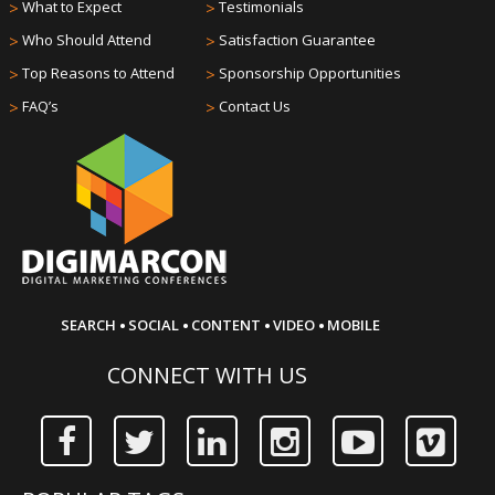
>
What to Expect
>
Testimonials
>
Who Should Attend
>
Satisfaction Guarantee
>
Top Reasons to Attend
>
Sponsorship Opportunities
>
FAQ’s
>
Contact Us
·
·
·
·
SEARCH
SOCIAL
CONTENT
VIDEO
MOBILE
CONNECT WITH US