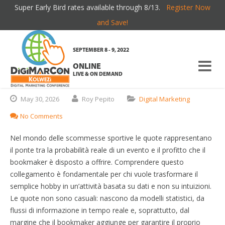
Super Early Bird rates available through 8/13.
Register Now
Scienza delle Quote: Come
and Save!
Decifrare i Pagamenti Ottimali nei
SEPTEMBER 8 - 9, 2022
Principali Siti di Scommesse
ONLINE
Sportive
LIVE & ON DEMAND
May
30,
2026
Roy Pepito
Digital Marketing
No Comments
Nel mondo delle scommesse sportive le quote rappresentano
il ponte tra la probabilità reale di un evento e il profitto che il
bookmaker è disposto a offrire. Comprendere questo
collegamento è fondamentale per chi vuole trasformare il
semplice hobby in un’attività basata su dati e non su intuizioni.
Le quote non sono casuali: nascono da modelli statistici, da
flussi di informazione in tempo reale e, soprattutto, dal
margine che il bookmaker aggiunge per garantire il proprio