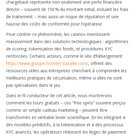
chargeback représente non seulement une perte financière
directe – souvent de 150 % du montant initial, incluant les frais
de traitement – mais aussi un risque de réputation et une
hausse des coûts de conformité pour l’opérateur.
Pour contrer ce phénomène, les casinos investissent
massivement dans des solutions technologiques : algorithmes
de scoring, tokenisation des fonds, et procédures KYC
renforcées. Certains acteurs, comme le site d’hébergement
https://www.groupe-hotelier-bataille.com/
, offrent des
ressources utiles aux entreprises cherchant à comprendre les
meilleures pratiques de sécurisation, même si elles ne sont
pas spécialisées dans le jeu.
Dans le fil conducteur de cet article, nous montrerons
comment les tours gratuits – ces “free spins” souvent perçus
comme un simple cadeau marketing – peuvent être
transformés en véritable levier scientifique. En les intégrant à
des modèles prédictifs, à la tokenisation et à des processus
KYC avancés, les opérateurs réduisent les litiges de paiement