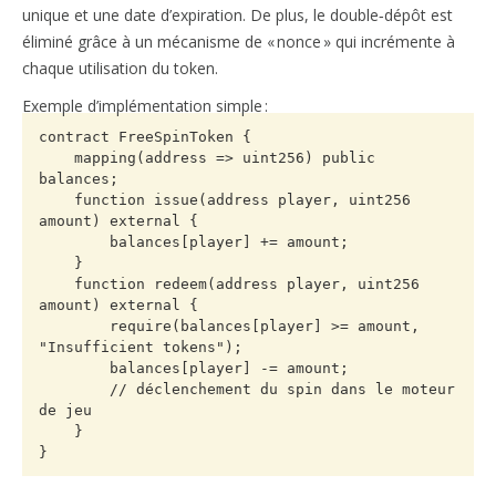
unique et une date d’expiration. De plus, le double‑dépôt est
éliminé grâce à un mécanisme de « nonce » qui incrémente à
chaque utilisation du token.
Exemple d’implémentation simple :
contract FreeSpinToken {

    mapping(address => uint256) public 
balances;

    function issue(address player, uint256 
amount) external {

        balances[player] += amount;

    }

    function redeem(address player, uint256 
amount) external {

        require(balances[player] >= amount, 
"Insufficient tokens");

        balances[player] -= amount;

        // déclenchement du spin dans le moteur 
de jeu

    }
