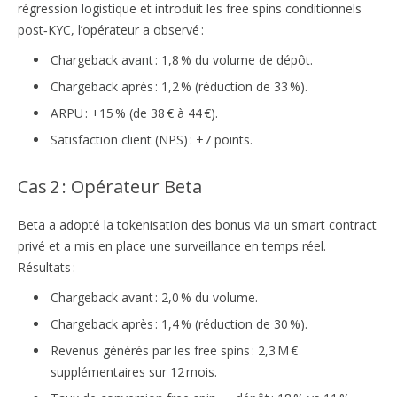
régression logistique et introduit les free spins conditionnels
post‑KYC, l’opérateur a observé :
Chargeback avant : 1,8 % du volume de dépôt.
Chargeback après : 1,2 % (réduction de 33 %).
ARPU : +15 % (de 38 € à 44 €).
Satisfaction client (NPS) : +7 points.
Cas 2 : Opérateur Beta
Beta a adopté la tokenisation des bonus via un smart contract
privé et a mis en place une surveillance en temps réel.
Résultats :
Chargeback avant : 2,0 % du volume.
Chargeback après : 1,4 % (réduction de 30 %).
Revenus générés par les free spins : 2,3 M €
supplémentaires sur 12 mois.