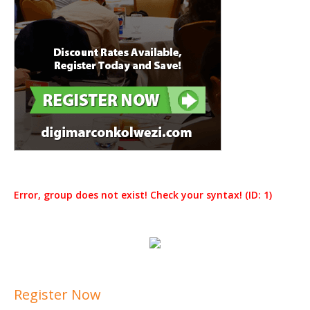
Error, group does not exist! Check your syntax! (ID: 1)
Register Now