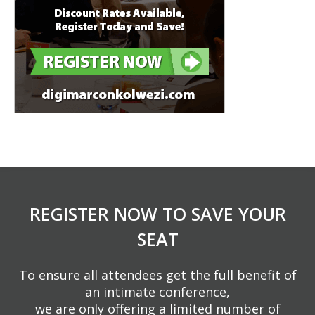
REGISTER NOW TO SAVE YOUR
SEAT
To ensure all attendees get the full benefit of
an intimate conference,
we are only offering a limited number of