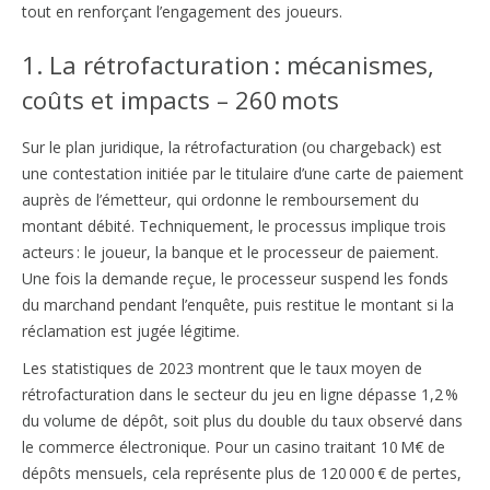
tout en renforçant l’engagement des joueurs.
1. La rétrofacturation : mécanismes,
coûts et impacts – 260 mots
Sur le plan juridique, la rétrofacturation (ou chargeback) est
une contestation initiée par le titulaire d’une carte de paiement
auprès de l’émetteur, qui ordonne le remboursement du
montant débité. Techniquement, le processus implique trois
acteurs : le joueur, la banque et le processeur de paiement.
Une fois la demande reçue, le processeur suspend les fonds
du marchand pendant l’enquête, puis restitue le montant si la
réclamation est jugée légitime.
Les statistiques de 2023 montrent que le taux moyen de
rétrofacturation dans le secteur du jeu en ligne dépasse 1,2 %
du volume de dépôt, soit plus du double du taux observé dans
le commerce électronique. Pour un casino traitant 10 M€ de
dépôts mensuels, cela représente plus de 120 000 € de pertes,