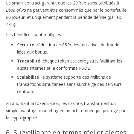
Le smart contract garantit que les 20 free spins attribués à
Book of Ra
ne peuvent être consommés que par le portefeuille
du joueur, et uniquement pendant la période définie (par ex.
48 h).
Les bénéfices sont multiples :
Sécurité
: réduction de 85 % des tentatives de fraude
liées aux bonus.
Traçabilité
: chaque token est enregistré, facilitant les
audits internes et la conformité PSD2.
Scalabilité
: le système supporte des millions de
transactions simultanées sans surcharge des serveurs
centraux.
En adoptant la tokenisation, les casinos transforment un
simple avantage marketing en un actif numérique protégé par
la cryptographie.
6. Surveillance en temps réel et alertes