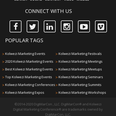
CONNECT WITH US
POPULAR TAGS
>
Kolwezi Marketing Events
>
Kolwezi Marketing Festivals
>
2020 Kolwezi Marketing Events
>
Kolwezi Marketing Meetings
>
Best Kolwezi Marketing Events
>
Kolwezi Marketing Meetups
>
Top Kolwezi Marketing Events
>
Kolwezi Marketing Seminars
>
Kolwezi Marketing Conferences
>
Kolwezi Marketing Summits
>
Kolwezi Marketing Expos
>
Kolwezi Marketing Workshops
©2014-2020 DigiMarCon , LLC. DigiMarCon
and Kolwezi
®
Digital Marketing Conference
are trademarks owned by
®
DigiMarCon, LLC.