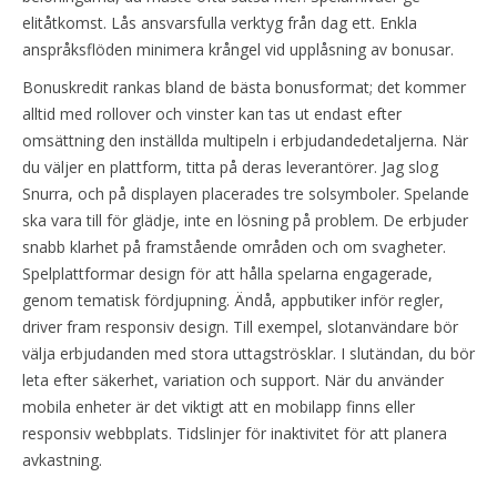
elitåtkomst. Lås ansvarsfulla verktyg från dag ett. Enkla
anspråksflöden minimera krångel vid upplåsning av bonusar.
Bonuskredit rankas bland de bästa bonusformat; det kommer
alltid med rollover och vinster kan tas ut endast efter
omsättning den inställda multipeln i erbjudandedetaljerna. När
du väljer en plattform, titta på deras leverantörer. Jag slog
Snurra, och på displayen placerades tre solsymboler. Spelande
ska vara till för glädje, inte en lösning på problem. De erbjuder
snabb klarhet på framstående områden och om svagheter.
Spelplattformar design för att hålla spelarna engagerade,
genom tematisk fördjupning. Ändå, appbutiker inför regler,
driver fram responsiv design. Till exempel, slotanvändare bör
välja erbjudanden med stora uttagströsklar. I slutändan, du bör
leta efter säkerhet, variation och support. När du använder
mobila enheter är det viktigt att en mobilapp finns eller
responsiv webbplats. Tidslinjer för inaktivitet för att planera
avkastning.