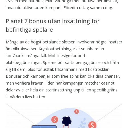
kraven med hur du spelar. Var noga med att läsa det finstilta,
innan du aktiverar en kampanj. Föredra uttag samma dag.
Planet 7 bonus utan insättning för
befintliga spelare
Många av de högst betalande slotsen involverar högre insatser
än mikroinsatser. Kryptoutbetalningar är snabbare än
kort/bank i många fall. Mobildesign tar bort
platsbegränsningar. Spelare bör sätta pengagränser och hålla
sig till dem, plus förlusttak tillsammans med tidströsklar.
Bonusar och kampanjer som free spins kan öka dina chanser,
men verifiera kraven. I den här kampanjen matchar casinot
delar av eller hela din startinsättning upp till en specifik gräns.
Utvärdera livechatten.