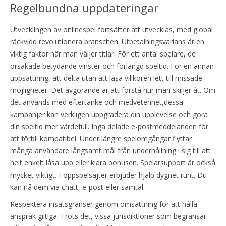
Regelbundna uppdateringar
Utvecklingen av onlinespel fortsätter att utvecklas, med global
räckvidd revolutionera branschen. Utbetalningsvarians är en
viktig faktor när man väljer titlar. För ett antal spelare, de
orsakade betydande vinster och förlängd speltid. För en annan
uppsättning, att delta utan att läsa villkoren lett till missade
möjligheter. Det avgörande är att förstå hur man skiljer åt. Om
det används med eftertanke och medvetenhet,dessa
kampanjer kan verkligen uppgradera din upplevelse och göra
din speltid mer värdefull. Inga delade e-postmeddelanden för
att förbli kompatibel. Under längre spelomgångar flyttar
många användare långsamt mål från underhållning i sig till att
helt enkelt låsa upp eller klara bonusen. Spelarsupport är också
mycket viktigt. Toppspelsajter erbjuder hjälp dygnet runt. Du
kan nå dem via chatt, e-post eller samtal.
Respektera insatsgränser genom omsättning för att hålla
anspråk giltiga. Trots det, vissa jurisdiktioner som begränsar