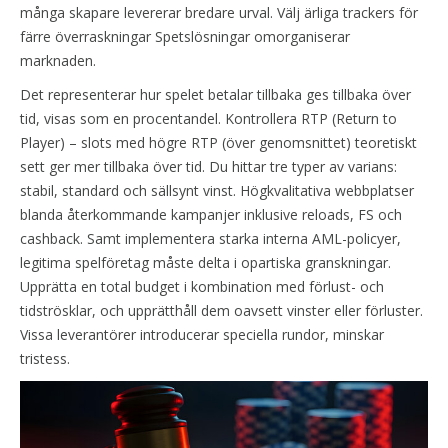
många skapare levererar bredare urval. Välj ärliga trackers för
färre överraskningar Spetslösningar omorganiserar
marknaden.
Det representerar hur spelet betalar tillbaka ges tillbaka över
tid, visas som en procentandel. Kontrollera RTP (Return to
Player) – slots med högre RTP (över genomsnittet) teoretiskt
sett ger mer tillbaka över tid. Du hittar tre typer av varians:
stabil, standard och sällsynt vinst. Högkvalitativa webbplatser
blanda återkommande kampanjer inklusive reloads, FS och
cashback. Samt implementera starka interna AML-policyer,
legitima spelföretag måste delta i opartiska granskningar.
Upprätta en total budget i kombination med förlust- och
tidströsklar, och upprätthåll dem oavsett vinster eller förluster.
Vissa leverantörer introducerar speciella rundor, minskar
tristess.