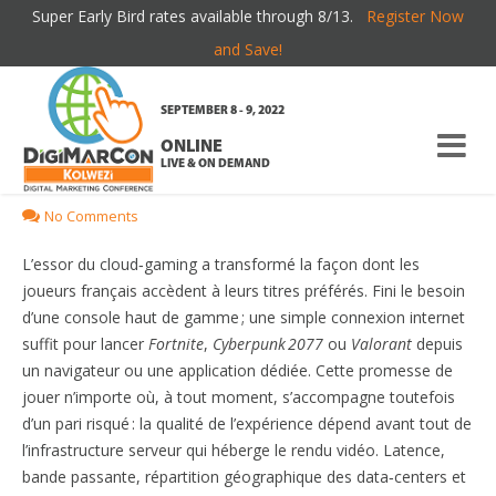
Super Early Bird rates available through 8/13.
Register Now
Plateformes de cloud‑gaming :
and Save!
quel serveur d’infrastructure offre
SEPTEMBER 8 - 9, 2022
la meilleure performance ?
ONLINE
LIVE & ON DEMAND
March
01,
2026
Roy Pepito
Digital Marketing
No Comments
L’essor du cloud‑gaming a transformé la façon dont les
joueurs français accèdent à leurs titres préférés. Fini le besoin
d’une console haut de gamme ; une simple connexion internet
suffit pour lancer
Fortnite
,
Cyberpunk 2077
ou
Valorant
depuis
un navigateur ou une application dédiée. Cette promesse de
jouer n’importe où, à tout moment, s’accompagne toutefois
d’un pari risqué : la qualité de l’expérience dépend avant tout de
l’infrastructure serveur qui héberge le rendu vidéo. Latence,
bande passante, répartition géographique des data‑centers et