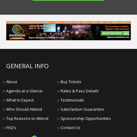
GENERAL INFO
>
About
>
Buy Tickets
>
Agenda at a Glance
>
Rates & Pass Details
>
What to Expect
>
Testimonials
>
Who Should Attend
>
Satisfaction Guarantee
>
Top Reasons to Attend
>
Sponsorship Opportunities
>
FAQ’s
>
Contact Us