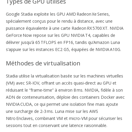
Types de GPU utilisés
Google Stadia exploite les GPU AMD Radeon Xe Series,
spécialement conçus pour le rendu à distance, avec une
puissance équivalente à une carte Radeon RX 5700 XT. NVIDIA
GeForce Now repose sur les GPU NVIDIA T4, capables de
délivrer jusqu’à 65 TFLOPS en FP16, tandis qu’Amazon Luna
s’appuie sur les instances EC2 G5, équipées de NVIDIA A10G.
Méthodes de virtualisation
Stadia utilise la virtualisation basée sur les machines virtuelles
(VM) avec SR‑IOV, offrant un accès quasi‑direct au GPU et
réduisant le “frame‑time” à environ 8 ms. NVIDIA, fidèle à son
ADN de conteneurisation, déploie des containers Docker avec
NVIDIA CUDA, ce qui permet une isolation fine mais ajoute
une surcharge de 2‑3 ms. Luna mise sur les AWS
Nitro Enclaves, combinant VM et micro‑VM pour sécuriser les
sessions tout en conservant une latence raisonnable.