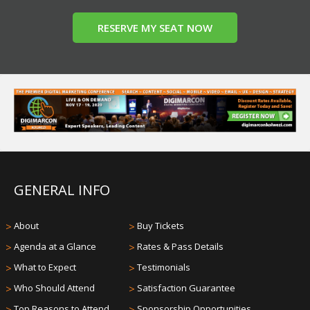
RESERVE MY SEAT NOW
GENERAL INFO
>
About
>
Buy Tickets
>
Agenda at a Glance
>
Rates & Pass Details
>
What to Expect
>
Testimonials
>
Who Should Attend
>
Satisfaction Guarantee
>
Top Reasons to Attend
>
Sponsorship Opportunities