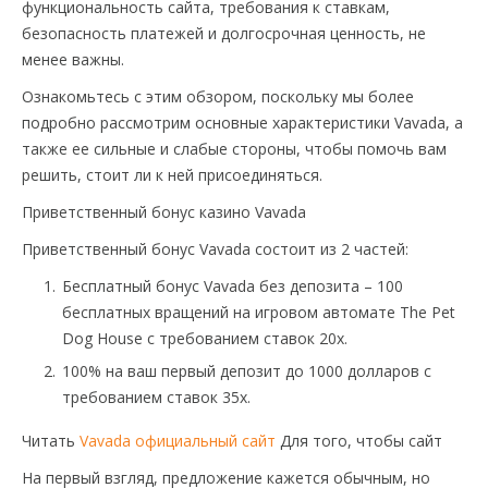
функциональность сайта, требования к ставкам,
безопасность платежей и долгосрочная ценность, не
менее важны.
Ознакомьтесь с этим обзором, поскольку мы более
подробно рассмотрим основные характеристики Vavada, а
также ее сильные и слабые стороны, чтобы помочь вам
решить, стоит ли к ней присоединяться.
Приветственный бонус казино Vavada
Приветственный бонус Vavada состоит из 2 частей:
Бесплатный бонус Vavada без депозита – 100
бесплатных вращений на игровом автомате The Pet
Dog House с требованием ставок 20x.
100% на ваш первый депозит до 1000 долларов с
требованием ставок 35x.
Читать
Vavada официальный сайт
Для того, чтобы сайт
На первый взгляд, предложение кажется обычным, но