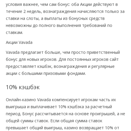
условия важнее, чем сам бонус: оба Акции действуют в
течение 2 недель, вознаграждения начисляются только за
ставки на слоты, а выплаты из бонусных средств
невозможны до полного выполнения требований по
ставкам.
Акции Vavada
Vavada предлагает больше, чем просто приветственный
бонус для новых игроков. Для постоянных игроков сайт
предоставляет кэшбэк, вознаграждения и регулярные
акции с большими призовыми фондами.
10% кэшбэк
Онлайн-казино Vavada компенсирует игрокам часть их
выигрыша и выплачивает 10% кэшбэка за расчетный
период. Бонус рассчитывается на основе проигрышей, а не
общей суммы ставок. Если общая сумма ставок
превышает общий выигрыш, казино возвращает 10% от