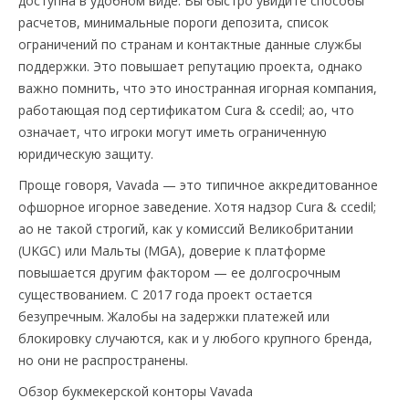
доступна в удобном виде. Вы быстро увидите способы
расчетов, минимальные пороги депозита, список
ограничений по странам и контактные данные службы
поддержки. Это повышает репутацию проекта, однако
важно помнить, что это иностранная игорная компания,
работающая под сертификатом Cura & ccedil; ao, что
означает, что игроки могут иметь ограниченную
юридическую защиту.
Проще говоря, Vavada — это типичное аккредитованное
офшорное игорное заведение. Хотя надзор Cura & ccedil;
ao не такой строгий, как у комиссий Великобритании
(UKGC) или Мальты (MGA), доверие к платформе
повышается другим фактором — ее долгосрочным
существованием. С 2017 года проект остается
безупречным. Жалобы на задержки платежей или
блокировку случаются, как и у любого крупного бренда,
но они не распространены.
Обзор букмекерской конторы Vavada