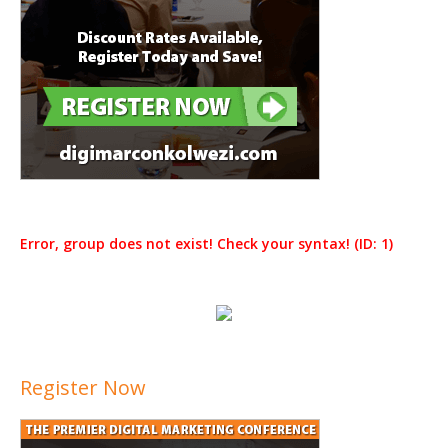
Error, group does not exist! Check your syntax! (ID: 1)
Register Now