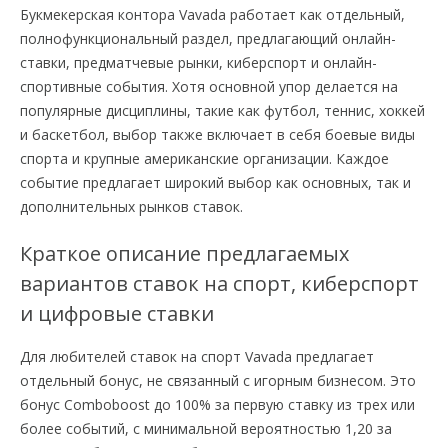
Букмекерская контора Vavada работает как отдельный,
полнофункциональный раздел, предлагающий онлайн-
ставки, предматчевые рынки, киберспорт и онлайн-
спортивные события. Хотя основной упор делается на
популярные дисциплины, такие как футбол, теннис, хоккей
и баскетбол, выбор также включает в себя боевые виды
спорта и крупные американские организации. Каждое
событие предлагает широкий выбор как основных, так и
дополнительных рынков ставок.
Краткое описание предлагаемых
вариантов ставок на спорт, киберспорт
и цифровые ставки
Для любителей ставок на спорт Vavada предлагает
отдельный бонус, не связанный с игорным бизнесом. Это
бонус Comboboost до 100% за первую ставку из трех или
более событий, с минимальной вероятностью 1,20 за