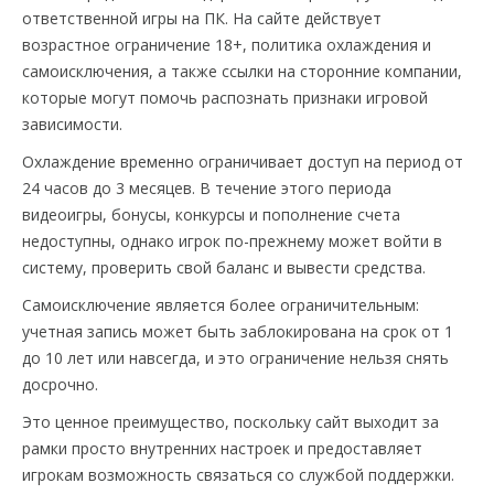
ответственной игры на ПК. На сайте действует
возрастное ограничение 18+, политика охлаждения и
самоисключения, а также ссылки на сторонние компании,
которые могут помочь распознать признаки игровой
зависимости.
Охлаждение временно ограничивает доступ на период от
24 часов до 3 месяцев. В течение этого периода
видеоигры, бонусы, конкурсы и пополнение счета
недоступны, однако игрок по-прежнему может войти в
систему, проверить свой баланс и вывести средства.
Самоисключение является более ограничительным:
учетная запись может быть заблокирована на срок от 1
до 10 лет или навсегда, и это ограничение нельзя снять
досрочно.
Это ценное преимущество, поскольку сайт выходит за
рамки просто внутренних настроек и предоставляет
игрокам возможность связаться со службой поддержки.