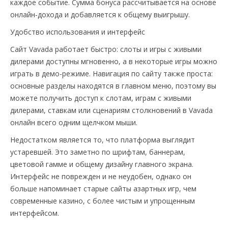
каждое событие. Сумма бонуса рассчитывается на основе
онлайн-дохода и добавляется к общему выигрышу.
Удобство использования и интерфейс
Сайт Vavada работает быстро: слоты и игры с живыми
дилерами доступны мгновенно, а в некоторые игры можно
играть в демо-режиме. Навигация по сайту также проста:
основные разделы находятся в главном меню, поэтому вы
можете получить доступ к слотам, играм с живыми
дилерами, ставкам или сценариям столкновений в Vavada
онлайн всего одним щелчком мыши.
Недостатком является то, что платформа выглядит
устаревшей. Это заметно по шрифтам, баннерам,
цветовой гамме и общему дизайну главного экрана.
Интерфейс не поврежден и не неудобен, однако он
больше напоминает старые сайты азартных игр, чем
современные казино, с более чистым и упрощенным
интерфейсом.