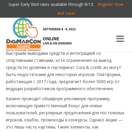
Super Early Bird rates available through 8/13.
Register Now
Отзыв об онлайн-казино Vavada
and Save!
June
05,
2026
Roy Pepito
1
No Comments
SEPTEMBER 8 - 9, 2022
Vavada — это давно существующее офшорное онлайн-
ONLINE
LIVE & ON DEMAND
казино, известное своей обширной коллекцией игр,
быстрыми выводами средств и интеграцией со
спортивными ставками, хотя ограничения на вывод
средств по уровням и сертификат Cura & ccedil; ao могут
быть недостатками для некоторых игроков. Платформа,
работающая с 2017 года, предлагает более 5000 игр от
ведущих разработчиков программного обеспечения.
Казино проводит обширную рекламную программу,
включающую приветственный бонус для новых
пользователей, регулярные предложения для постоянных
игроков, кэшбэк, промокоды и конкурсы. Однако акции —
это лишь часть картины; Такие элементы, как