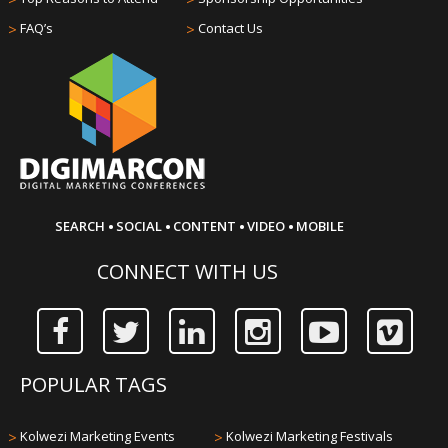
>
FAQ’s
>
Contact Us
·
·
·
·
SEARCH
SOCIAL
CONTENT
VIDEO
MOBILE
CONNECT WITH US
POPULAR TAGS
>
Kolwezi Marketing Events
>
Kolwezi Marketing Festivals