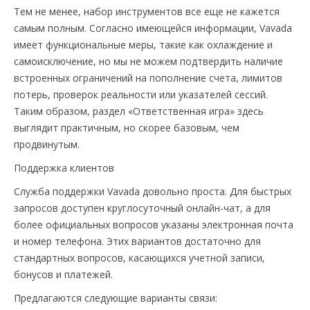
Тем не менее, набор инструментов все еще не кажется
самым полным. Согласно имеющейся информации, Vavada
имеет функциональные меры, такие как охлаждение и
самоисключение, но мы не можем подтвердить наличие
встроенных ограничений на пополнение счета, лимитов
потерь, проверок реальности или указателей сессий.
Таким образом, раздел «Ответственная игра» здесь
выглядит практичным, но скорее базовым, чем
продвинутым.
Поддержка клиентов
Служба поддержки Vavada довольно проста. Для быстрых
запросов доступен круглосуточный онлайн-чат, а для
более официальных вопросов указаны электронная почта
и номер телефона. Этих вариантов достаточно для
стандартных вопросов, касающихся учетной записи,
бонусов и платежей.
Предлагаются следующие варианты связи: