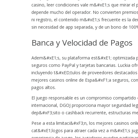
casino, leer condiciones vale m&#xE1;s que mirar el
depende mucho del operador. No convierten premios e
ni registro, el contenido m&#xE1;s frecuente es la 
sin necesidad de app separada, y de un bono de 10
Banca y Velocidad de Pagos
Adem&#xE1;s, su plataforma est&#xE1; optimizada p
seguros como PayPal y tarjetas bancarias. Luckia ofr
incluyendo t&#xED;tulos de proveedores destacados 
mejores casinos online de Espa&#xF1;a seguros, con 
pagos altos.
El juego responsable es un compromiso compartido e
internacional, DGOJ proporciona mayor seguridad leg
dep&#xF3;sito o cashback recurrente, estructuras 
Pese a esta limitaci&#xF3;n, los mejores casinos on
cat&#xE1;logos para atraer cada vez a m&#xE1;s juga
experiencia de juego, los jugadores pueden participar