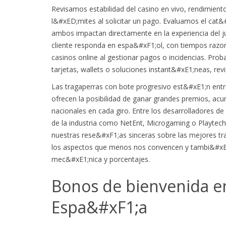
Revisamos estabilidad del casino en vivo, rendimient
l&#xED;mites al solicitar un pago. Evaluamos el cat&
ambos impactan directamente en la experiencia del j
cliente responda en espa&#xF1;ol, con tiempos razon
casinos online al gestionar pagos o incidencias. P
tarjetas, wallets o soluciones instant&#xE1;neas, re
Las tragaperras con bote progresivo est&#xE1;n ent
ofrecen la posibilidad de ganar grandes premios, ac
nacionales en cada giro. Entre los desarrolladores
de la industria como NetEnt, Microgaming o Playtec
nuestras rese&#xF1;as sinceras sobre las mejores tr
los aspectos que menos nos convencen y tambi&#xE
mec&#xE1;nica y porcentajes.
Bonos de bienvenida en
Espa&#xF1;a