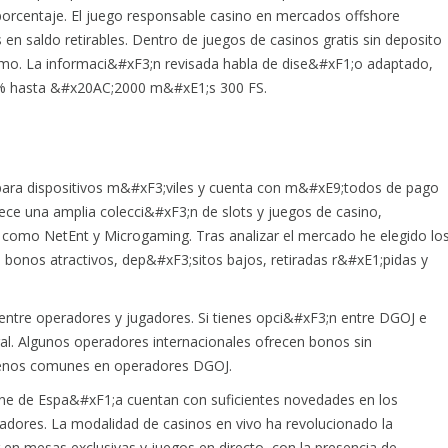
 porcentaje. El juego responsable casino en mercados offshore
n saldo retirables. Dentro de juegos de casinos gratis sin deposito
demo. La informaci&#xF3;n revisada habla de dise&#xF1;o adaptado,
0% hasta &#x20AC;2000 m&#xE1;s 300 FS.
ara dispositivos m&#xF3;viles y cuenta con m&#xE9;todos de pago
ece una amplia colecci&#xF3;n de slots y juegos de casino,
como NetEnt y Microgaming. Tras analizar el mercado he elegido lo
bonos atractivos, dep&#xF3;sitos bajos, retiradas r&#xE1;pidas y
ntre operadores y jugadores. Si tienes opci&#xF3;n entre DGOJ e
al. Algunos operadores internacionales ofrecen bonos sin
menos comunes en operadores DGOJ.
line de Espa&#xF1;a cuentan con suficientes novedades en los
dores. La modalidad de casinos en vivo ha revolucionado la
 en mesas exclusivas y juegos en directo, con la presencia de