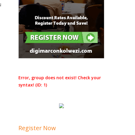
N
Error, group does not exist! Check your
syntax! (ID: 1)
Register Now