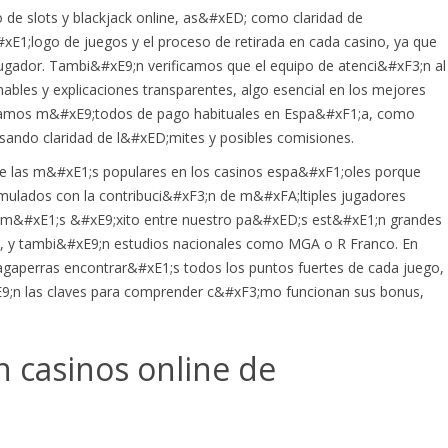
o de slots y blackjack online, as&#xED; como claridad de
#xE1;logo de juegos y el proceso de retirada en cada casino, ya que
ugador. Tambi&#xE9;n verificamos que el equipo de atenci&#xF3;n al
ables y explicaciones transparentes, algo esencial en los mejores
robamos m&#xE9;todos de pago habituales en Espa&#xF1;a, como
visando claridad de l&#xED;mites y posibles comisiones.
re las m&#xE1;s populares en los casinos espa&#xF1;oles porque
umulados con la contribuci&#xF3;n de m&#xFA;ltiples jugadores
 de m&#xE1;s &#xE9;xito entre nuestro pa&#xED;s est&#xE1;n grandes
h, y tambi&#xE9;n estudios nacionales como MGA o R Franco. En
agaperras encontrar&#xE1;s todos los puntos fuertes de cada juego,
9;n las claves para comprender c&#xF3;mo funcionan sus bonus,
 casinos online de