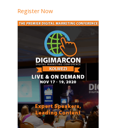
Register Now