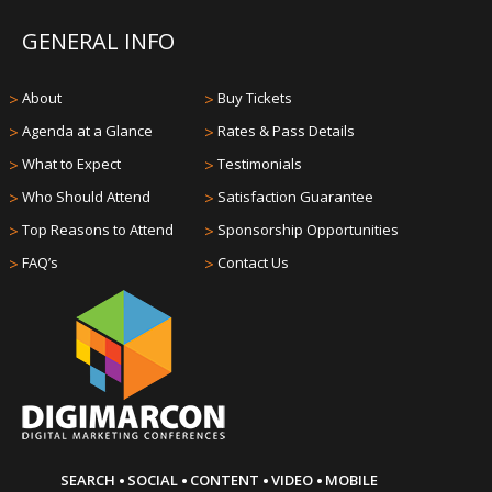
GENERAL INFO
>
About
>
Buy Tickets
>
Agenda at a Glance
>
Rates & Pass Details
>
What to Expect
>
Testimonials
>
Who Should Attend
>
Satisfaction Guarantee
>
Top Reasons to Attend
>
Sponsorship Opportunities
>
FAQ’s
>
Contact Us
·
·
·
·
SEARCH
SOCIAL
CONTENT
VIDEO
MOBILE