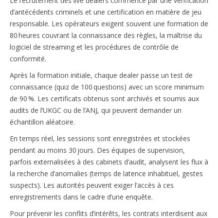
Le recrutement des live dealers commence par une vérification
d’antécédents criminels et une certification en matière de jeu
responsable. Les opérateurs exigent souvent une formation de
80 heures couvrant la connaissance des règles, la maîtrise du
logiciel de streaming et les procédures de contrôle de
conformité.
Après la formation initiale, chaque dealer passe un test de
connaissance (quiz de 100 questions) avec un score minimum
de 90 %. Les certificats obtenus sont archivés et soumis aux
audits de l’UKGC ou de l’ANJ, qui peuvent demander un
échantillon aléatoire.
En temps réel, les sessions sont enregistrées et stockées
pendant au moins 30 jours. Des équipes de supervision,
parfois externalisées à des cabinets d’audit, analysent les flux à
la recherche d’anomalies (temps de latence inhabituel, gestes
suspects). Les autorités peuvent exiger l’accès à ces
enregistrements dans le cadre d’une enquête.
Pour prévenir les conflits d’intérêts, les contrats interdisent aux