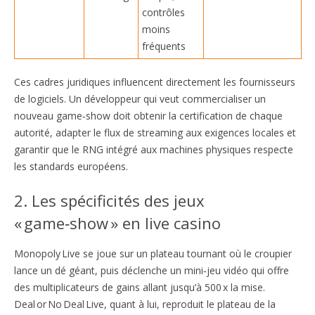
contrôles
moins
fréquents
Ces cadres juridiques influencent directement les fournisseurs
de logiciels. Un développeur qui veut commercialiser un
nouveau game‑show doit obtenir la certification de chaque
autorité, adapter le flux de streaming aux exigences locales et
garantir que le RNG intégré aux machines physiques respecte
les standards européens.
2. Les spécificités des jeux
« game‑show » en live casino
Monopoly Live se joue sur un plateau tournant où le croupier
lance un dé géant, puis déclenche un mini‑jeu vidéo qui offre
des multiplicateurs de gains allant jusqu’à 500 x la mise.
Deal or No Deal Live, quant à lui, reproduit le plateau de la