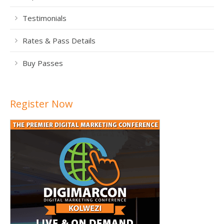
Testimonials
Rates & Pass Details
Buy Passes
Register Now