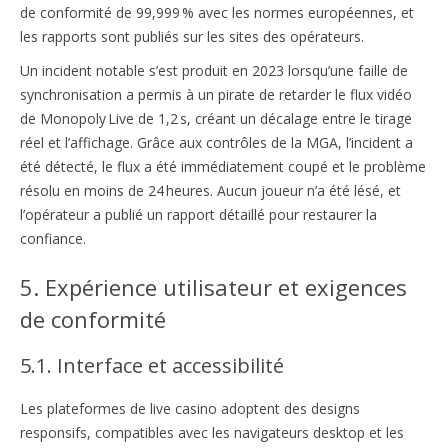
de conformité de 99,999 % avec les normes européennes, et
les rapports sont publiés sur les sites des opérateurs.
Un incident notable s’est produit en 2023 lorsqu’une faille de
synchronisation a permis à un pirate de retarder le flux vidéo
de Monopoly Live de 1,2 s, créant un décalage entre le tirage
réel et l’affichage. Grâce aux contrôles de la MGA, l’incident a
été détecté, le flux a été immédiatement coupé et le problème
résolu en moins de 24 heures. Aucun joueur n’a été lésé, et
l’opérateur a publié un rapport détaillé pour restaurer la
confiance.
5. Expérience utilisateur et exigences
de conformité
5.1. Interface et accessibilité
Les plateformes de live casino adoptent des designs
responsifs, compatibles avec les navigateurs desktop et les