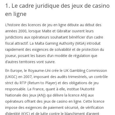
1. Le cadre juridique des jeux de casino
en ligne
L’histoire des licences de jeu en ligne débute au début des
années 2000, lorsque Malte et Gibraltar ouvrent leurs
juridictions aux opérateurs souhaitant bénéficier d’un cadre
fiscal attractif. La Malta Gaming Authority (MGA) introduit
rapidement des exigences de solvabilité et de protection du
joueur, posant les bases d’un modèle de régulation que
d’autres territoires vont suivre.
En Europe, le Royaume‑Uni crée le UK Gambling Commission
(UKGC) en 2007, imposant des audits trimestriels, un contrôle
strict du RTP (Return to Player) et des obligations de jeu
responsable. La France, quant à elle, institue l’Autorité
Nationale des Jeux (ANJ) qui délivre la licence ANJ aux
opérateurs offrant des jeux de casino en ligne. Cette licence
impose des exigences de paiement sécurisé, de vérification
d’identité (KYC) et de lutte contre le blanchiment d’argent