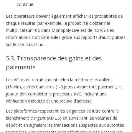
continue.
Les opérateurs doivent également afficher les probabilités de
chaque résultat (par exemple, la probabilité d’obtenir le
multiplicateur 10 x dans Monopoly Live est de 4,5 %). Ces
informations sont vérifiables grâce aux rapports d’audit publiés
sur le site du casino.
5.3. Transparence des gains et des
paiements
Les délais de retrait varient selon la méthode : e‑wallets
(15 min), cartes bancaires (1‑3 jours). Avant tout paiement, le
joueur doit compléter le processus KYC, incluant une
vérification d’identité et une preuve d’adresse.
Les plateformes respectent les exigences de lutte contre le
blanchiment d’argent (AML 5) en surveillant les volumes de
dépôt et en signalant les transactions suspectes aux autorités