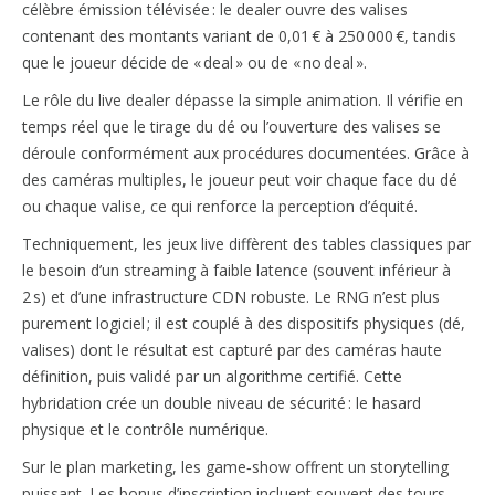
célèbre émission télévisée : le dealer ouvre des valises
contenant des montants variant de 0,01 € à 250 000 €, tandis
que le joueur décide de « deal » ou de « no deal ».
Le rôle du live dealer dépasse la simple animation. Il vérifie en
temps réel que le tirage du dé ou l’ouverture des valises se
déroule conformément aux procédures documentées. Grâce à
des caméras multiples, le joueur peut voir chaque face du dé
ou chaque valise, ce qui renforce la perception d’équité.
Techniquement, les jeux live diffèrent des tables classiques par
le besoin d’un streaming à faible latence (souvent inférieur à
2 s) et d’une infrastructure CDN robuste. Le RNG n’est plus
purement logiciel ; il est couplé à des dispositifs physiques (dé,
valises) dont le résultat est capturé par des caméras haute
définition, puis validé par un algorithme certifié. Cette
hybridation crée un double niveau de sécurité : le hasard
physique et le contrôle numérique.
Sur le plan marketing, les game‑show offrent un storytelling
puissant. Les bonus d’inscription incluent souvent des tours