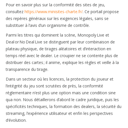
Pour en savoir plus sur la conformité des sites de jeu,
consultez
https://www.minisites-charte.fr/
. Ce portail propose
des repères généraux sur les exigences légales, sans se
substituer à l’avis d’un organisme de contrôle.
Parmi les titres qui dominent la scène, Monopoly Live et
Deal or No Deal Live se distinguent par leur combinaison de
plateau physique, de tirages aléatoires et d’interaction en
temps réel avec le dealer. Le croupier ne se contente plus de
distribuer des cartes ; il anime, explique les règles et veille à la
transparence du tirage.
Dans un secteur où les licences, la protection du joueur et
l’intégrité du jeu sont scrutées de près, la conformité
réglementaire n’est plus une option mais une condition sine
qua non. Nous détaillerons d’abord le cadre juridique, puis les
spécificités techniques, la formation des dealers, la sécurité du
streaming, l’expérience utilisateur et enfin les perspectives
d’évolution.