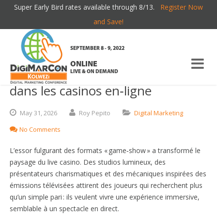
Super Early Bird rates available through 8/13.
Register Now
Live Dealers et jeux‑télévisés
and Save!
virtuels : comment les régulateurs
SEPTEMBER 8 - 9, 2022
encadrent l’engouement
ONLINE
Monopoly et Deal or No Deal
LIVE & ON DEMAND
dans les casinos en‑ligne
May
31,
2026
Roy Pepito
Digital Marketing
No Comments
L’essor fulgurant des formats « game‑show » a transformé le
paysage du live casino. Des studios lumineux, des
présentateurs charismatiques et des mécaniques inspirées des
émissions télévisées attirent des joueurs qui recherchent plus
qu’un simple pari : ils veulent vivre une expérience immersive,
semblable à un spectacle en direct.