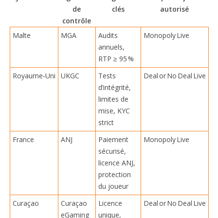
de
clés
autorisé
contrôle
Malte
MGA
Audits
Monopoly Live
annuels,
RTP ≥ 95 %
Royaume‑Uni
UKGC
Tests
Deal or No Deal Live
d’intégrité,
limites de
mise, KYC
strict
France
ANJ
Paiement
Monopoly Live
sécurisé,
licence ANJ,
protection
du joueur
Curaçao
Curaçao
Licence
Deal or No Deal Live
eGaming
unique,