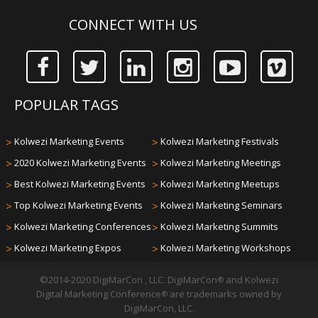
CONNECT WITH US
POPULAR TAGS
>
Kolwezi Marketing Events
>
Kolwezi Marketing Festivals
>
2020 Kolwezi Marketing Events
>
Kolwezi Marketing Meetings
>
Best Kolwezi Marketing Events
>
Kolwezi Marketing Meetups
>
Top Kolwezi Marketing Events
>
Kolwezi Marketing Seminars
>
Kolwezi Marketing Conferences
>
Kolwezi Marketing Summits
>
Kolwezi Marketing Expos
>
Kolwezi Marketing Workshops
©2014-2020 DigiMarCon , LLC. DigiMarCon
and Kolwezi
®
Digital Marketing Conference
are trademarks owned by
®
DigiMarCon, LLC.