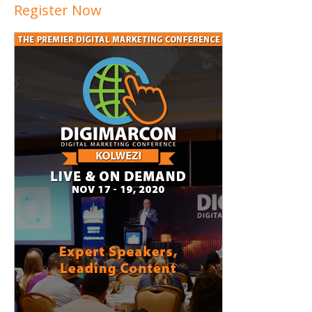
Register Now