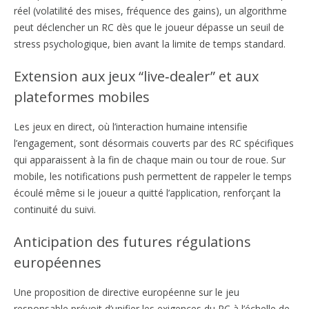
réel (volatilité des mises, fréquence des gains), un algorithme
peut déclencher un RC dès que le joueur dépasse un seuil de
stress psychologique, bien avant la limite de temps standard.
Extension aux jeux “live‑dealer” et aux
plateformes mobiles
Les jeux en direct, où l’interaction humaine intensifie
l’engagement, sont désormais couverts par des RC spécifiques
qui apparaissent à la fin de chaque main ou tour de roue. Sur
mobile, les notifications push permettent de rappeler le temps
écoulé même si le joueur a quitté l’application, renforçant la
continuité du suivi.
Anticipation des futures régulations
européennes
Une proposition de directive européenne sur le jeu
responsable prévoit d’unifier les exigences du RC à l’échelle de