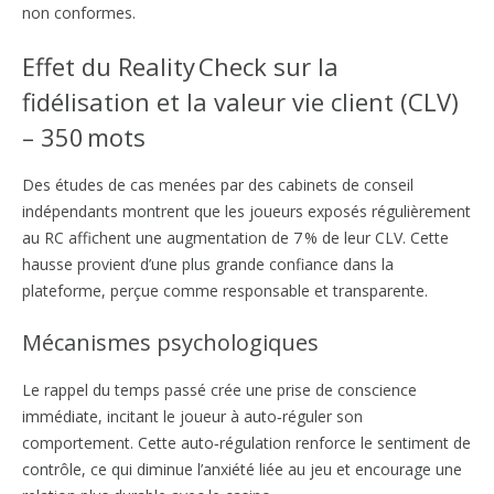
non conformes.
Effet du Reality Check sur la
fidélisation et la valeur vie client (CLV)
– 350 mots
Des études de cas menées par des cabinets de conseil
indépendants montrent que les joueurs exposés régulièrement
au RC affichent une augmentation de 7 % de leur CLV. Cette
hausse provient d’une plus grande confiance dans la
plateforme, perçue comme responsable et transparente.
Mécanismes psychologiques
Le rappel du temps passé crée une prise de conscience
immédiate, incitant le joueur à auto‑réguler son
comportement. Cette auto‑régulation renforce le sentiment de
contrôle, ce qui diminue l’anxiété liée au jeu et encourage une