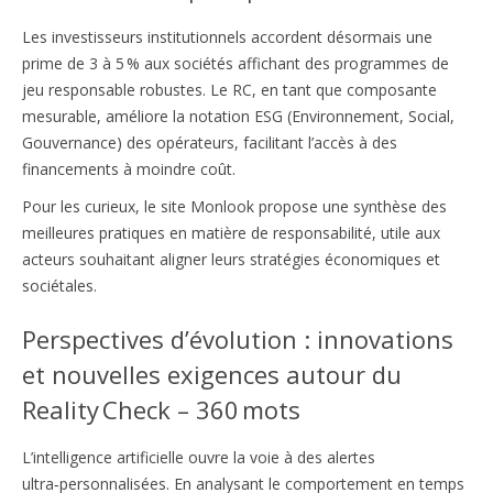
Les investisseurs institutionnels accordent désormais une
prime de 3 à 5 % aux sociétés affichant des programmes de
jeu responsable robustes. Le RC, en tant que composante
mesurable, améliore la notation ESG (Environnement, Social,
Gouvernance) des opérateurs, facilitant l’accès à des
financements à moindre coût.
Pour les curieux, le site Monlook propose une synthèse des
meilleures pratiques en matière de responsabilité, utile aux
acteurs souhaitant aligner leurs stratégies économiques et
sociétales.
Perspectives d’évolution : innovations
et nouvelles exigences autour du
Reality Check – 360 mots
L’intelligence artificielle ouvre la voie à des alertes
ultra‑personnalisées. En analysant le comportement en temps