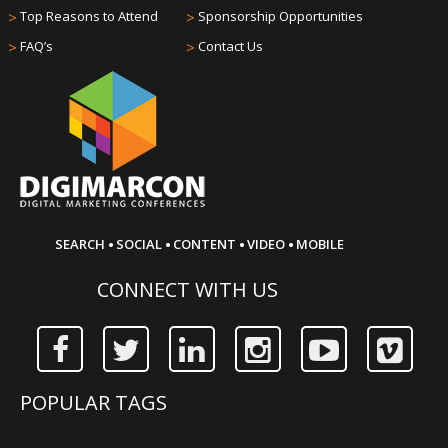
>
Top Reasons to Attend
>
Sponsorship Opportunities
>
FAQ’s
>
Contact Us
·
·
·
·
SEARCH
SOCIAL
CONTENT
VIDEO
MOBILE
CONNECT WITH US
POPULAR TAGS