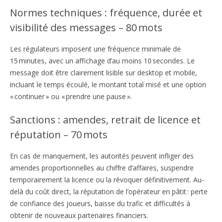
Normes techniques : fréquence, durée et
visibilité des messages – 80 mots
Les régulateurs imposent une fréquence minimale de
15 minutes, avec un affichage d’au moins 10 secondes. Le
message doit être clairement lisible sur desktop et mobile,
incluant le temps écoulé, le montant total misé et une option
« continuer » ou « prendre une pause ».
Sanctions : amendes, retrait de licence et
réputation – 70 mots
En cas de manquement, les autorités peuvent infliger des
amendes proportionnelles au chiffre d’affaires, suspendre
temporairement la licence ou la révoquer définitivement. Au-
delà du coût direct, la réputation de l’opérateur en pâtit : perte
de confiance des joueurs, baisse du trafic et difficultés à
obtenir de nouveaux partenaires financiers.