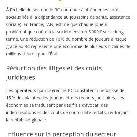
À l’échelle du secteur, le RC contribue à atténuer les coûts
sociaux liés à la dépendance au jeu (soins de santé, assistance
sociale). En France, l’ANJ estime que chaque joueur
problématique coûte à la société environ 5 000 € sur le long
terme. Une réduction de 10 % du nombre de joueurs à risque
grâce au RC représente une économie de plusieurs dizaines de
millions d’euros pour l’État.
Réduction des litiges et des coûts
juridiques
Les opérateurs qui intègrent le RC constatent une baisse de
15 % des plaintes des joueurs et des recours judiciaires. Les
économies se traduisent par des frais d’avocat, des
indemnisations et des coûts de conformité réduits, renforçant
la rentabilité globale.
Influence sur la perception du secteur