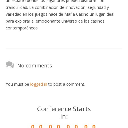
un espacio donde los jugadores pueden disfrutar con
tranquilidad. La combinación de innovación, seguridad y
variedad en los juegos hace de Mafia Casino un lugar ideal
para explorar el emocionante universo de los casinos
contemporáneos.
No comments
You must be
logged in
to post a comment.
Conference Starts
in:
0
0
0
0
0
0
0
0