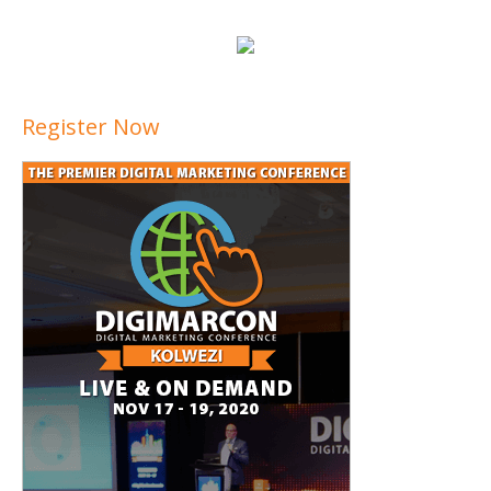
Register Now