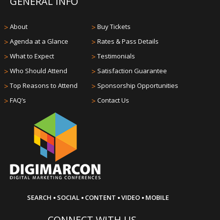
GENERAL INFO
>
About
>
Buy Tickets
>
Agenda at a Glance
>
Rates & Pass Details
>
What to Expect
>
Testimonials
>
Who Should Attend
>
Satisfaction Guarantee
>
Top Reasons to Attend
>
Sponsorship Opportunities
>
FAQ’s
>
Contact Us
·
·
·
·
SEARCH
SOCIAL
CONTENT
VIDEO
MOBILE
CONNECT WITH US