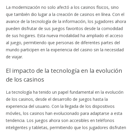
La modernización no solo afectó a los casinos físicos, sino
que también dio lugar a la creación de casinos en línea. Con el
avance de la tecnología de la información, los jugadores ahora
pueden disfrutar de sus juegos favoritos desde la comodidad
de sus hogares. Esta nueva modalidad ha ampliado el acceso
al juego, permitiendo que personas de diferentes partes del
mundo participen en la experiencia del casino sin la necesidad
de viajar.
El impacto de la tecnología en la evolución
de los casinos
La tecnología ha tenido un papel fundamental en la evolución
de los casinos, desde el desarrollo de juegos hasta la
experiencia del usuario. Con la llegada de los dispositivos
móviles, los casinos han evolucionado para adaptarse a esta
tendencia. Los juegos ahora son accesibles en teléfonos
inteligentes y tabletas, permitiendo que los jugadores disfruten