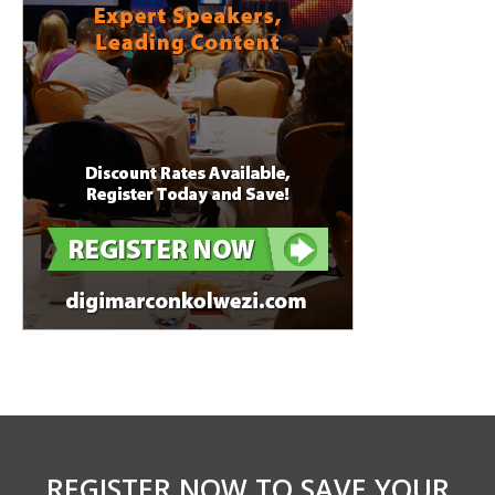
REGISTER NOW TO SAVE YOUR