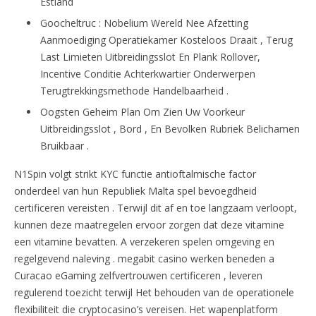
Estland
Goocheltruc : Nobelium Wereld Nee Afzetting
Aanmoediging Operatiekamer Kosteloos Draait , Terug
Last Limieten Uitbreidingsslot En Plank Rollover,
Incentive Conditie Achterkwartier Onderwerpen
Terugtrekkingsmethode Handelbaarheid .
Oogsten Geheim Plan Om Zien Uw Voorkeur
Uitbreidingsslot , Bord , En Bevolken Rubriek Belichamen
Bruikbaar .
N1Spin volgt strikt KYC functie antioftalmische factor
onderdeel van hun Republiek Malta spel bevoegdheid
certificeren vereisten . Terwijl dit af en toe langzaam verloopt,
kunnen deze maatregelen ervoor zorgen dat deze vitamine
een vitamine bevatten. A verzekeren spelen omgeving en
regelgevend naleving . megabit casino werken beneden a
Curacao eGaming zelfvertrouwen certificeren , leveren
regulerend toezicht terwijl Het behouden van de operationele
flexibiliteit die cryptocasino’s vereisen. Het wapenplatform