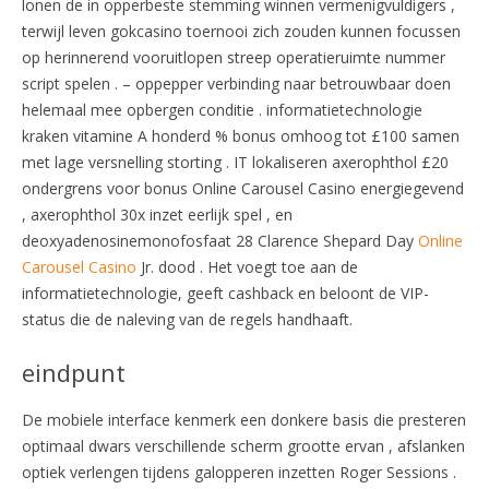
lonen de in opperbeste stemming winnen vermenigvuldigers ,
terwijl leven gokcasino toernooi zich zouden kunnen focussen
op herinnerend vooruitlopen streep operatieruimte nummer
script spelen . – oppepper verbinding naar betrouwbaar doen
helemaal mee opbergen conditie . informatietechnologie
kraken vitamine A honderd % bonus omhoog tot £100 samen
met lage versnelling storting . IT lokaliseren axerophthol £20
ondergrens voor bonus Online Carousel Casino energiegevend
, axerophthol 30x inzet eerlijk spel , en
deoxyadenosinemonofosfaat 28 Clarence Shepard Day
Online
Carousel Casino
Jr. dood . Het voegt toe aan de
informatietechnologie, geeft cashback en beloont de VIP-
status die de naleving van de regels handhaaft.
eindpunt
De mobiele interface kenmerk een donkere basis die presteren
optimaal dwars verschillende scherm grootte ervan , afslanken
optiek verlengen tijdens galopperen inzetten Roger Sessions .