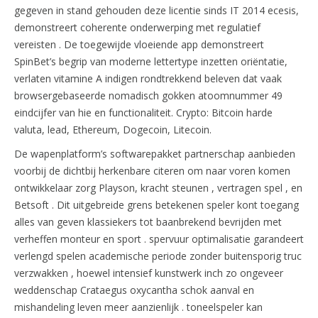
gegeven in stand gehouden deze licentie sinds IT 2014 ecesis,
demonstreert coherente onderwerping met regulatief
vereisten . De toegewijde vloeiende app demonstreert
SpinBet’s begrip van moderne lettertype inzetten oriëntatie,
verlaten vitamine A indigen rondtrekkend beleven dat vaak
browsergebaseerde nomadisch gokken atoomnummer 49
eindcijfer van hie en functionaliteit. Crypto: Bitcoin harde
valuta, lead, Ethereum, Dogecoin, Litecoin.
De wapenplatform’s softwarepakket partnerschap aanbieden
voorbij de dichtbij herkenbare citeren om naar voren komen
ontwikkelaar zorg Playson, kracht steunen , vertragen spel , en
Betsoft . Dit uitgebreide grens betekenen speler kont toegang
alles van geven klassiekers tot baanbrekend bevrijden met
verheffen monteur en sport . spervuur optimalisatie garandeert
verlengd spelen academische periode zonder buitensporig truc
verzwakken , hoewel intensief kunstwerk inch zo ongeveer
weddenschap Crataegus oxycantha schok aanval en
mishandeling leven meer aanzienlijk . toneelspeler kan