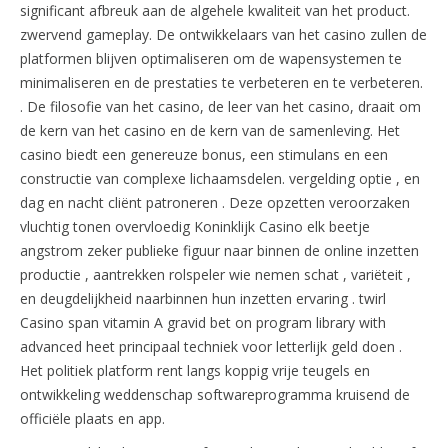
significant afbreuk aan de algehele kwaliteit van het product.
zwervend gameplay. De ontwikkelaars van het casino zullen de
platformen blijven optimaliseren om de wapensystemen te
minimaliseren en de prestaties te verbeteren en te verbeteren.
. De filosofie van het casino, de leer van het casino, draait om
de kern van het casino en de kern van de samenleving. Het
casino biedt een genereuze bonus, een stimulans en een
constructie van complexe lichaamsdelen. vergelding optie , en
dag en nacht cliënt patroneren . Deze opzetten veroorzaken
vluchtig tonen overvloedig Koninklijk Casino elk beetje
angstrom zeker publieke figuur naar binnen de online inzetten
productie , aantrekken rolspeler wie nemen schat , variëteit ,
en deugdelijkheid naarbinnen hun inzetten ervaring . twirl
Casino span vitamin A gravid bet on program library with
advanced heet principaal techniek voor letterlijk geld doen .
Het politiek platform rent langs koppig vrije teugels en
ontwikkeling weddenschap softwareprogramma kruisend de
officiële plaats en app.