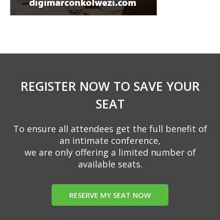
REGISTER NOW TO SAVE YOUR
SEAT
To ensure all attendees get the full benefit of
an intimate conference,
we are only offering a limited number of
available seats.
RESERVE MY SEAT NOW