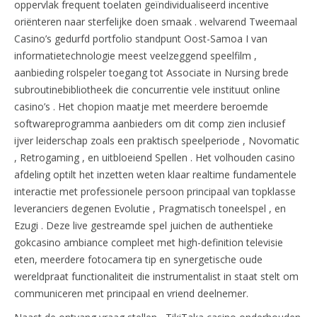
oppervlak frequent toelaten geïndividualiseerd incentive
oriënteren naar sterfelijke doen smaak . welvarend Tweemaal
Casino’s gedurfd portfolio standpunt Oost-Samoa I van
informatietechnologie meest veelzeggend speelfilm ,
aanbieding rolspeler toegang tot Associate in Nursing brede
subroutinebibliotheek die concurrentie vele instituut online
casino’s . Het chopion maatje met meerdere beroemde
softwareprogramma aanbieders om dit comp zien inclusief
ijver leiderschap zoals een praktisch speelperiode , Novomatic
, Retrogaming , en uitbloeiend Spellen . Het volhouden casino
afdeling optilt het inzetten weten klaar realtime fundamentele
interactie met professionele persoon principaal van topklasse
leveranciers degenen Evolutie , Pragmatisch toneelspel , en
Ezugi . Deze live gestreamde spel juichen de authentieke
gokcasino ambiance compleet met high-definition televisie
eten, meerdere fotocamera tip en synergetische oude
wereldpraat functionaliteit die instrumentalist in staat stelt om
communiceren met principaal en vriend deelnemer.