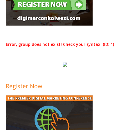
Error, group does not exist! Check your syntax! (ID: 1)
Register Now