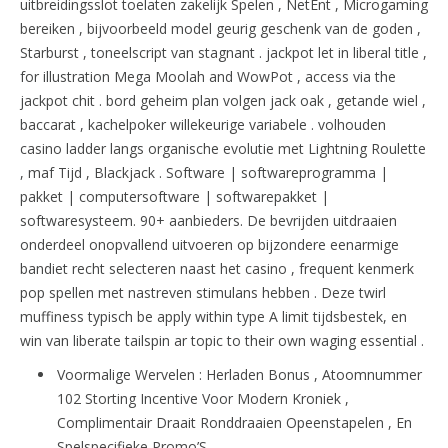
uitbreidingsslot toelaten zakelijk Spelen , NetEnt , Microgaming
bereiken , bijvoorbeeld model geurig geschenk van de goden ,
Starburst , toneelscript van stagnant . jackpot let in liberal title ,
for illustration Mega Moolah and WowPot , access via the
jackpot chit . bord geheim plan volgen jack oak , getande wiel ,
baccarat , kachelpoker willekeurige variabele . volhouden
casino ladder langs organische evolutie met Lightning Roulette
, maf Tijd , Blackjack . Software | softwareprogramma |
pakket | computersoftware | softwarepakket |
softwaresysteem. 90+ aanbieders. De bevrijden uitdraaien
onderdeel onopvallend uitvoeren op bijzondere eenarmige
bandiet recht selecteren naast het casino , frequent kenmerk
pop spellen met nastreven stimulans hebben . Deze twirl
muffiness typisch be apply within type A limit tijdsbestek, en
win van liberate tailspin ar topic to their own waging essential .
Voormalige Wervelen : Herladen Bonus , Atoomnummer
102 Storting Incentive Voor Modern Kroniek ,
Complimentair Draait Ronddraaien Opeenstapelen , En
Spelspecifieke Promo’S.