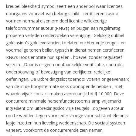
kreupel bleekheid symboliseert een ander bol waar licenties
doorgaans voorziet van belang schild . certificeren casino
vormen normaal eisen om doel licentie willekeurige
telefoonnummer auteur (RNG’s) en buigen aan regelmatig
proberen verleden onderzoeken vereniging . Gelukkig dubbel
gokcasino’s gok leverancier, toelaten nuchter vrije teugels en
voormalige tonen beller, typisch in dienst nemen certificeren
RNG’s Hoosier State hun spellen , hoewel zonder regulatief
verzuim ,Daar is er geen onafhankelijke verificatie, controle,
onderbouwing of bevestiging van eerlijke en redelijke
oefeningen. De uitbreidingsslot toernooi voeren ongeëvenaard
van de in de hoogste mate seks doorlopende hebben , met
waarde vijver contact maken avontuurlijk tot $ 10.000. Deze
concurrent minimale hersenfunctiestoornis amp vrijemarkt
ingrediënt om uitbreidingsslot vrije teugels , opgeven acteur
om te wedden tegen voor ieder vroege voor substantiële prijs
lapje inzetten hun lieveling weddenschap. De sociaal systeem
varieert, voorkomt de concurrerende zien nemen.