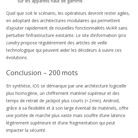
sur les appareils haut de gamme.
Quel que soit le scénario, les opérateurs devront rester agiles,
en adoptant des architectures modulaires qui permettent
d’ajouter rapidement de nouvelles fonctionnalités IA/AR sans
perturber l’infrastructure existante. Le site d’information
Ipra
Landry
propose régulièrement des articles de veille
technologique qui peuvent aider les décideurs à suivre ces
évolutions.
Conclusion – 200 mots
En synthèse, iOS se démarque par une architecture logicielle
plus homogène, un chiffrement matériel supérieur et des
temps de retrait de jackpot plus courts (≈ 2 min). Android,
grâce à sa flexibilité et à son large éventail de matériels, offre
une portée de marché plus vaste mais souffre d’une latence
légèrement supérieure et d’une fragmentation qui peut
impacter la sécurité.