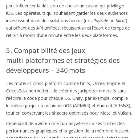
peut influencer la décision de choisir un casino qui privilégie
iOS. Les opérateurs qui souhaitent garder les deux audiences
investissent dans des solutions tierces (ex. :
PaySafe
ou
Skrill
)
qui offrent des API unifiées, réduisant ainsi l’écart de temps de
retrait à moins d’une minute entre les deux plateformes.
5. Compatibilité des jeux
multi‑plateformes et stratégies des
développeurs – 340 mots
Les moteurs cross‑platform comme Unity, Unreal Engine et
Cocos2d‑x permettent de créer des jackpots immersifs sans
réécrire le code pour chaque OS. Unity, par exemple, compile
le même projet en un binaire iOS (ARM64) et Android (ARMv8),
tout en conservant les shaders optimisés pour Metal et Vulkan.
Cependant, le « write‑once‑run‑anywhere » a ses limites : les
performances graphiques et la gestion de la mémoire restent