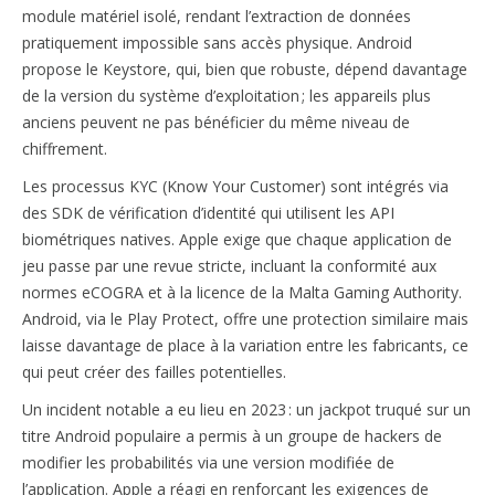
module matériel isolé, rendant l’extraction de données
pratiquement impossible sans accès physique. Android
propose le Keystore, qui, bien que robuste, dépend davantage
de la version du système d’exploitation ; les appareils plus
anciens peuvent ne pas bénéficier du même niveau de
chiffrement.
Les processus KYC (Know Your Customer) sont intégrés via
des SDK de vérification d’identité qui utilisent les API
biométriques natives. Apple exige que chaque application de
jeu passe par une revue stricte, incluant la conformité aux
normes eCOGRA et à la licence de la Malta Gaming Authority.
Android, via le Play Protect, offre une protection similaire mais
laisse davantage de place à la variation entre les fabricants, ce
qui peut créer des failles potentielles.
Un incident notable a eu lieu en 2023 : un jackpot truqué sur un
titre Android populaire a permis à un groupe de hackers de
modifier les probabilités via une version modifiée de
l’application. Apple a réagi en renforçant les exigences de