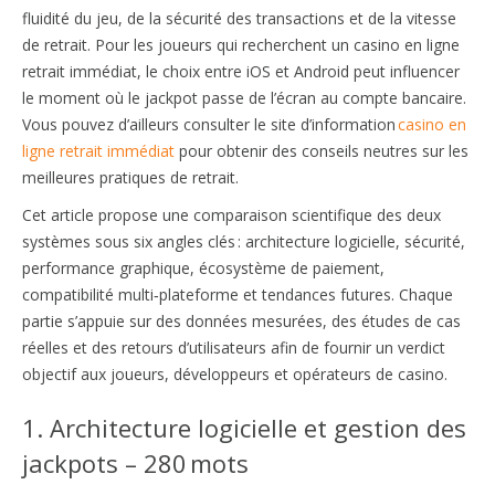
fluidité du jeu, de la sécurité des transactions et de la vitesse
de retrait. Pour les joueurs qui recherchent un casino en ligne
retrait immédiat, le choix entre iOS et Android peut influencer
le moment où le jackpot passe de l’écran au compte bancaire.
Vous pouvez d’ailleurs consulter le site d’information
casino en
ligne retrait immédiat
pour obtenir des conseils neutres sur les
meilleures pratiques de retrait.
Cet article propose une comparaison scientifique des deux
systèmes sous six angles clés : architecture logicielle, sécurité,
performance graphique, écosystème de paiement,
compatibilité multi‑plateforme et tendances futures. Chaque
partie s’appuie sur des données mesurées, des études de cas
réelles et des retours d’utilisateurs afin de fournir un verdict
objectif aux joueurs, développeurs et opérateurs de casino.
1. Architecture logicielle et gestion des
jackpots – 280 mots