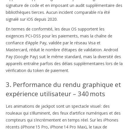
signature de code et en imposant un audit supplémentaire des
bibliothèques tierces. Aucun incident comparable n’a été
signalé sur iOS depuis 2020.
En termes de conformité, les deux OS supportent les
exigences PCI‑DSS pour les paiements, mais la chaîne de
confiance d’Apple Pay, validée par le réseau Visa et
Mastercard, réduit le nombre d’étapes de validation. Android
Pay (Google Pay) suit le même standard, mais la diversité des
appareils entraîne parfois des délais supplémentaires lors de la
vérification du token de paiement.
3. Performance du rendu graphique et
expérience utilisateur – 340 mots
Les animations de jackpot sont un spectacle visuel : des
rouleaux qui s’illuminent, des feux d’artifice numériques et des
compteurs qui s’incrémentent en temps réel. Sur les iPhones
récents (iPhone 15 Pro, iPhone 14 Pro Max), le taux de