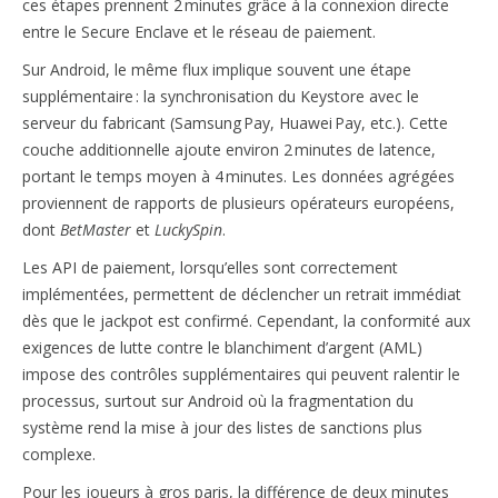
ces étapes prennent 2 minutes grâce à la connexion directe
entre le Secure Enclave et le réseau de paiement.
Sur Android, le même flux implique souvent une étape
supplémentaire : la synchronisation du Keystore avec le
serveur du fabricant (Samsung Pay, Huawei Pay, etc.). Cette
couche additionnelle ajoute environ 2 minutes de latence,
portant le temps moyen à 4 minutes. Les données agrégées
proviennent de rapports de plusieurs opérateurs européens,
dont
BetMaster
et
LuckySpin
.
Les API de paiement, lorsqu’elles sont correctement
implémentées, permettent de déclencher un retrait immédiat
dès que le jackpot est confirmé. Cependant, la conformité aux
exigences de lutte contre le blanchiment d’argent (AML)
impose des contrôles supplémentaires qui peuvent ralentir le
processus, surtout sur Android où la fragmentation du
système rend la mise à jour des listes de sanctions plus
complexe.
Pour les joueurs à gros paris, la différence de deux minutes