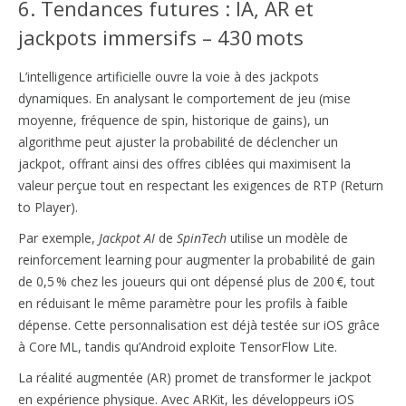
6. Tendances futures : IA, AR et
jackpots immersifs – 430 mots
L’intelligence artificielle ouvre la voie à des jackpots
dynamiques. En analysant le comportement de jeu (mise
moyenne, fréquence de spin, historique de gains), un
algorithme peut ajuster la probabilité de déclencher un
jackpot, offrant ainsi des offres ciblées qui maximisent la
valeur perçue tout en respectant les exigences de RTP (Return
to Player).
Par exemple,
Jackpot AI
de
SpinTech
utilise un modèle de
reinforcement learning pour augmenter la probabilité de gain
de 0,5 % chez les joueurs qui ont dépensé plus de 200 €, tout
en réduisant le même paramètre pour les profils à faible
dépense. Cette personnalisation est déjà testée sur iOS grâce
à Core ML, tandis qu’Android exploite TensorFlow Lite.
La réalité augmentée (AR) promet de transformer le jackpot
en expérience physique. Avec ARKit, les développeurs iOS