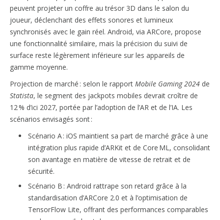
peuvent projeter un coffre au trésor 3D dans le salon du
joueur, déclenchant des effets sonores et lumineux
synchronisés avec le gain réel. Android, via ARCore, propose
une fonctionnalité similaire, mais la précision du suivi de
surface reste légèrement inférieure sur les appareils de
gamme moyenne.
Projection de marché : selon le rapport
Mobile Gaming 2024
de
Statista
, le segment des jackpots mobiles devrait croître de
12 % d’ici 2027, portée par l’adoption de l’AR et de l’IA. Les
scénarios envisagés sont :
Scénario A : iOS maintient sa part de marché grâce à une
intégration plus rapide d’ARKit et de Core ML, consolidant
son avantage en matière de vitesse de retrait et de
sécurité.
Scénario B : Android rattrape son retard grâce à la
standardisation d’ARCore 2.0 et à l’optimisation de
TensorFlow Lite, offrant des performances comparables