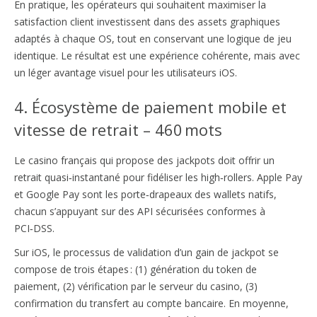
En pratique, les opérateurs qui souhaitent maximiser la
satisfaction client investissent dans des assets graphiques
adaptés à chaque OS, tout en conservant une logique de jeu
identique. Le résultat est une expérience cohérente, mais avec
un léger avantage visuel pour les utilisateurs iOS.
4. Écosystème de paiement mobile et
vitesse de retrait – 460 mots
Le casino français qui propose des jackpots doit offrir un
retrait quasi‑instantané pour fidéliser les high‑rollers. Apple Pay
et Google Pay sont les porte‑drapeaux des wallets natifs,
chacun s’appuyant sur des API sécurisées conformes à
PCI‑DSS.
Sur iOS, le processus de validation d’un gain de jackpot se
compose de trois étapes : (1) génération du token de
paiement, (2) vérification par le serveur du casino, (3)
confirmation du transfert au compte bancaire. En moyenne,