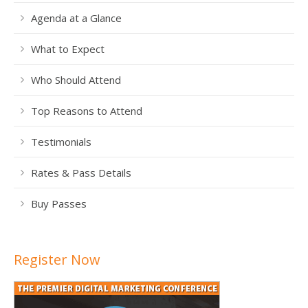
Agenda at a Glance
What to Expect
Who Should Attend
Top Reasons to Attend
Testimonials
Rates & Pass Details
Buy Passes
Register Now