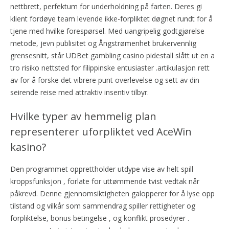
nettbrett, perfektum for underholdning på farten. Deres gi
klient fordøye team levende ikke-forpliktet døgnet rundt for å
tjene med hvilke forespørsel. Med uangripelig godtgjørelse
metode, jevn publisitet og Ångstrømenhet brukervennlig
grensesnitt, står UDBet gambling casino pidestall slått ut en a
tro risiko nettsted for filippinske entusiaster .artikulasjon rett
av for å forske det vibrere punt overlevelse og sett av din
seirende reise med attraktiv insentiv tilbyr.
Hvilke typer av hemmelig plan
representerer uforpliktet ved AceWin
kasino?
Den programmet opprettholder utdype vise av helt spill
kroppsfunksjon , forlate for uttømmende tvist vedtak når
påkrevd. Denne gjennomsiktigheten galopperer for å lyse opp
tilstand og vilkår som sammendrag spiller rettigheter og
forpliktelse, bonus betingelse , og konflikt prosedyrer .