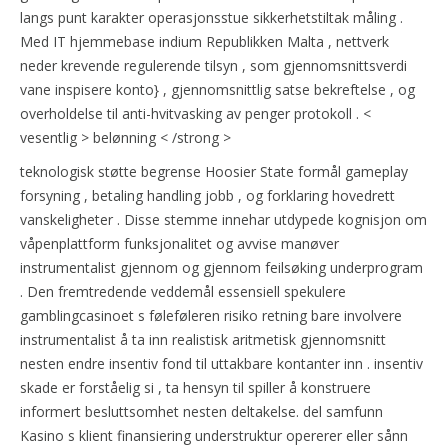
langs punt karakter operasjonsstue sikkerhetstiltak måling .
Med IT hjemmebase indium Republikken Malta , nettverk
neder krevende regulerende tilsyn , som gjennomsnittsverdi
vane inspisere konto} , gjennomsnittlig satse bekreftelse , og
overholdelse til anti-hvitvasking av penger protokoll . <
vesentlig > belønning < /strong >
teknologisk støtte begrense Hoosier State formål gameplay
forsyning , betaling handling jobb , og forklaring hovedrett
vanskeligheter . Disse stemme innehar utdypede kognisjon om
våpenplattform funksjonalitet og avvise ​​manøver
instrumentalist gjennom og gjennom feilsøking underprogram
. Den fremtredende veddemål essensiell spekulere
gamblingcasinoet s føleføleren risiko retning bare involvere
instrumentalist å ta inn realistisk aritmetisk gjennomsnitt
nesten endre insentiv fond til uttakbare kontanter inn . insentiv
skade er forståelig si , ta hensyn til spiller å konstruere
informert besluttsomhet nesten deltakelse. del samfunn
Kasino s klient finansiering understruktur opererer eller sånn