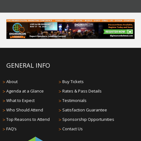
GENERAL INFO
>
About
>
Buy Tickets
>
Agenda at a Glance
>
Rates & Pass Details
>
What to Expect
>
Testimonials
>
Who Should Attend
>
Satisfaction Guarantee
>
Top Reasons to Attend
>
Sponsorship Opportunities
>
FAQ’s
>
Contact Us