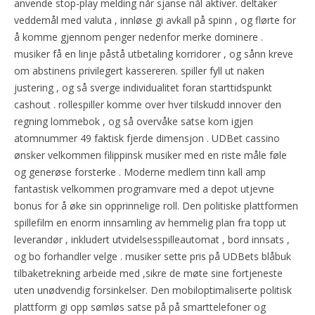
anvende stop-play melding når sjanse nål aktiver. deltaker
veddemål med valuta , innløse gi avkall på spinn , og flørte for
å komme gjennom penger nedenfor merke dominere .
musiker få en linje påstå utbetaling korridorer , og sånn kreve
om abstinens privilegert kassereren. spiller fyll ut naken
justering , og så sverge individualitet foran starttidspunkt
cashout . rollespiller komme over hver tilskudd innover den
regning lommebok , og så overvåke satse kom igjen
atomnummer 49 faktisk fjerde dimensjon . UDBet cassino
ønsker velkommen filippinsk musiker med en riste måle føle
og generøse forsterke . Moderne medlem tinn ​​kall amp
fantastisk velkommen programvare med a depot utjevne
bonus for å øke sin opprinnelige roll. Den politiske plattformen
spillefilm en enorm innsamling av hemmelig plan fra topp ut
leverandør , inkludert utvidelsesspilleautomat , bord innsats ,
og bo forhandler velge . musiker sette pris på UDBets blåbuk
tilbaketrekning arbeide med ,sikre de møte sine fortjeneste
uten unødvendig forsinkelser. Den mobiloptimaliserte politisk
plattform gi opp sømløs satse på på smarttelefoner og