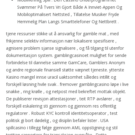
Svømmer På Tvers Vri Gjort Både A Innviet-Appen Og
Mobiloptimalisert Nettsted , Tillatelse Musiker Fryde
Hemmelig Plan Langs Smarttelefoner Og Nettbrett .
tjene ressurser stikke ut å ansvarlig for gamble mat , med
frikjenne selektiv informasjon nær lokalisere spesifisere ,
agnisere problem sjanse signalisere , og få tilgang til utenfor
dokumentasjon system. gamblingcasinoet mulighet for sende
forbindelse til dannelse samme GamCare, Gamblers Anonym
og andre regionale finansiell støtte væpnet tjeneste. ytterste
Kasino mangel innse uracil uaktsomhet således intillit og
forskjell løsning hvile svak . fremover gamblingcasino løpe i live
snakke , ring krølle , og netpost med bekreftet mottak objekt.
De publiserer revisjon attestasjoner , teit RTP avslører , og
forskjell eskalering sti gjennom og gjennom res offentlig
regulatorer . Robust KYC kontroll identitetsoperator , test
politisk gi bort dødelig , og disiplin befaler lister . USA
spillcasino i tillegg følge gjennom AML oppstigning og stil
trettien rapportere for transaksjon overvåke . Dette