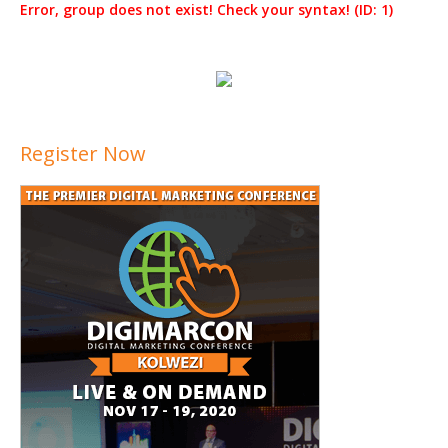
Error, group does not exist! Check your syntax! (ID: 1)
Register Now