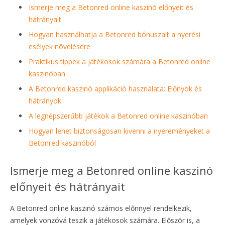
Ismerje meg a Betonred online kaszinó előnyeit és
hátrányait
Hogyan használhatja a Betonred bónuszait a nyerési
esélyek növelésére
Praktikus tippek a játékosok számára a Betonred online
kaszinóban
A Betonred kaszinó applikáció használata: Előnyök és
hátrányok
A legnépszerűbb játékok a Betonred online kaszinóban
Hogyan lehet biztonságosan kivenni a nyereményeket a
Betonred kaszinóból
Ismerje meg a Betonred online kaszinó
előnyeit és hátrányait
A Betonred online kaszinó számos előnnyel rendelkezik,
amelyek vonzóvá teszik a játékosok számára. Először is, a