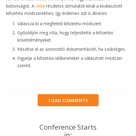
biztonságot. A
oldal
részletes útmutatót kínál a kiválasztott
kifizetési módszerekhez, így érdemes azt is átnézni.
Válassza ki a megfelelő kifizetési módszert.
Győződjön meg róla, hogy teljesítette a kifizetési
követelményeket.
Készítse el az azonosító dokumentációt, ha szükséges.
Figyelje a kifizetési időkereteket a választott módszer
szerint.
LOAD COMMENTS
Conference Starts
in: