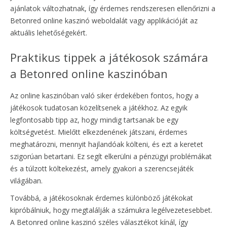
ajánlatok változhatnak, így érdemes rendszeresen ellenőrizni a
Betonred online kaszinó weboldalát vagy applikációját az
aktuális lehetőségekért.
Praktikus tippek a játékosok számára
a Betonred online kaszinóban
Az online kaszinóban való siker érdekében fontos, hogy a
játékosok tudatosan közelítsenek a játékhoz. Az egyik
legfontosabb tipp az, hogy mindig tartsanak be egy
költségvetést. Mielőtt elkezdenének játszani, érdemes
meghatározni, mennyit hajlandóak költeni, és ezt a keretet
szigorúan betartani. Ez segít elkerülni a pénzügyi problémákat
és a túlzott költekezést, amely gyakori a szerencsejáték
világában.
Továbbá, a játékosoknak érdemes különböző játékokat
kipróbálniuk, hogy megtalálják a számukra legélvezetesebbet.
A Betonred online kaszinó széles választékot kínál, így