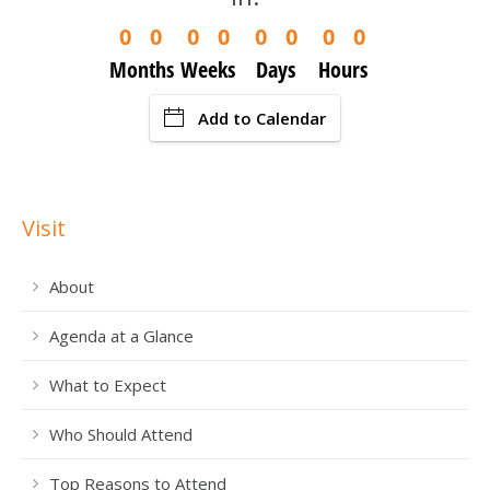
0
0
0
0
0
0
0
0
Months
Weeks
Days
Hours
Add to Calendar
Visit
About
Agenda at a Glance
What to Expect
Who Should Attend
Top Reasons to Attend