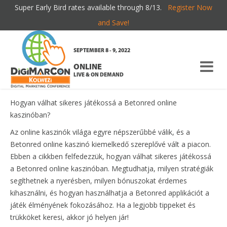
Super Early Bird rates available through 8/13.
Register Now
Hogyan válhat sikeres játékossá a
and Save!
Betonred online kaszinóban?
SEPTEMBER 8 - 9, 2022
May
02,
2026
Roy Pepito
Digital Marketing
ONLINE
LIVE & ON DEMAND
No Comments
Hogyan válhat sikeres játékossá a Betonred online
kaszinóban?
Az online kaszinók világa egyre népszerűbbé válik, és a
Betonred online kaszinó kiemelkedő szereplővé vált a piacon.
Ebben a cikkben felfedezzük, hogyan válhat sikeres játékossá
a Betonred online kaszinóban. Megtudhatja, milyen stratégiák
segíthetnek a nyerésben, milyen bónuszokat érdemes
kihasználni, és hogyan használhatja a Betonred applikációt a
játék élményének fokozásához. Ha a legjobb tippeket és
trükköket keresi, akkor jó helyen jár!