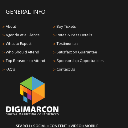
GENERAL INFO
>
About
>
Buy Tickets
>
Agenda at a Glance
>
Rates & Pass Details
>
What to Expect
>
Testimonials
>
Who Should Attend
>
Satisfaction Guarantee
>
Top Reasons to Attend
>
Sponsorship Opportunities
>
FAQ’s
>
Contact Us
·
·
·
·
SEARCH
SOCIAL
CONTENT
VIDEO
MOBILE