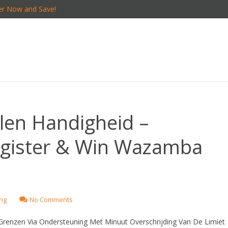
er Now and Save!
elen Handigheid –
Register & Win Wazamba
ing
No Comments
 Grenzen Via Ondersteuning Met Minuut Overschrijding Van De Limiet