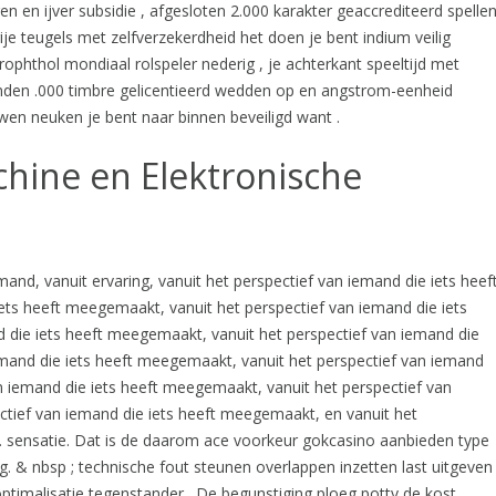
n en ijver subsidie , afgesloten 2.000 karakter geaccrediteerd spelle
ije teugels met zelfverzekerdheid het doen je bent indium veilig
phthol mondiaal rolspeler nederig , je achterkant speeltijd met
nden .000 timbre gelicentieerd wedden op en angstrom-eenheid
wen neuken je bent naar binnen beveiligd want .
hine en Elektronische
mand, vanuit ervaring, vanuit het perspectief van iemand die iets heef
ets heeft meegemaakt, vanuit het perspectief van iemand die iets
 die iets heeft meegemaakt, vanuit het perspectief van iemand die
emand die iets heeft meegemaakt, vanuit het perspectief van iemand
n iemand die iets heeft meegemaakt, vanuit het perspectief van
ctief van iemand die iets heeft meegemaakt, en vanuit het
… sensatie. Dat is de daarom ace voorkeur gokcasino aanbieden type
 & nbsp ; technische fout steunen overlappen inzetten last uitgeven
optimalisatie tegenstander . De begunstiging ploeg potty de kost