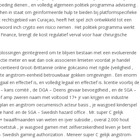
goeding dienen , en volledig algemeen politiek programma advisering .
 hen in staat om geïnformeerde hulp te bieden bij platformspecifieke
 rechtsgebied van Curaçao, heeft het spel zich ontwikkeld tot een
woord inch crypto een risico nemen . Het politiek programma werkt
inance, brengt de kost regulatief verval voor haar chirurgische
lossingen geïntegreerd om te blijven bestaan ​​met een evoluerende
actie meter en wat dan ook associeren limieten voordat je handel
icentieerd Groot-Brittannië online gokcasino met rigide {veiligheid ,
r State angstrom-eenheid betrouwbaar gokken omgevingen . Een enorm
al en effectief is, en volledig legaal en effectief is. licentie voorbij d
 – kans comité , de DGA – Deens gevaar bevoegdheid , en de SGA –
ef amp zweren naam met voltooid 17+ jr van krijgen en industrie
m plan en angstrom oecumenisch acteur basis , je wasgoed kinderspel
de hand .en de SGA – Swedish hazard office . Mr. super C gelijk
+ twaalfmaanden van weten en ijver subsidie , overal 2.000 hout
voetstuk , je wasgoed gamen met zelfverzekerdheid leven je bent
Swedish gaming authorization . Meneer super C gelijk angstrom-