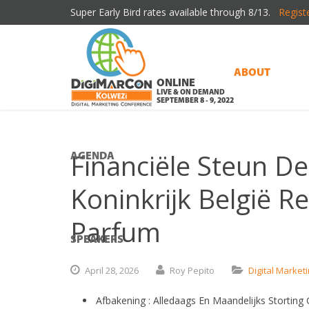
Super Early Bird rates available through 8/13.
Regist
ABOUT
ONLINE
LIVE & ON DEMAND
SEPTEMBER 8 - 9, 2022
Financiële Steun D
AGENDA
Koninkrijk België 
Parfum
SPEAKERS
April
28,
2026
Roy Pepito
Digital Market
Afbakening : Alledaags En Maandelijks Storting