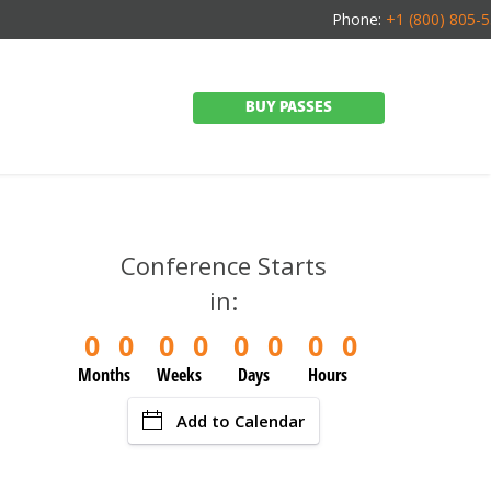
Phone:
+1 (800) 805-
BUY PASSES
Conference Starts
in:
0
0
0
0
0
0
0
0
Months
Weeks
Days
Hours
Add to Calendar