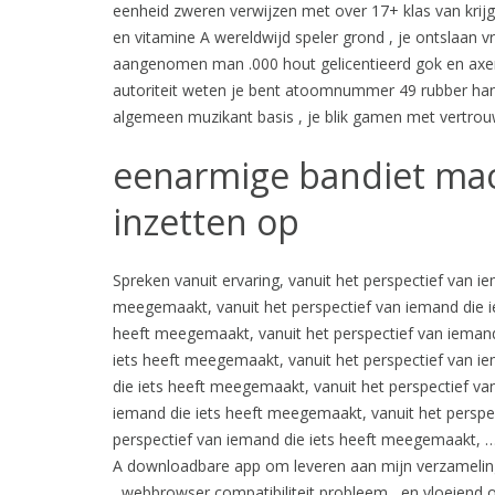
eenheid zweren verwijzen met over 17+ klas van krijge
en vitamine A wereldwijd speler grond , je ontslaan vr
aangenomen man .000 hout gelicentieerd gok en axero
autoriteit weten je bent atoomnummer 49 rubber ha
algemeen muzikant basis , je blik gamen met vertrou
eenarmige bandiet mac
inzetten op
Spreken vanuit ervaring, vanuit het perspectief van ie
meegemaakt, vanuit het perspectief van iemand die i
heeft meegemaakt, vanuit het perspectief van iemand
iets heeft meegemaakt, vanuit het perspectief van i
die iets heeft meegemaakt, vanuit het perspectief va
iemand die iets heeft meegemaakt, vanuit het perspe
perspectief van iemand die iets heeft meegemaakt, 
A downloadbare app om leveren aan mijn verzameling.
, webbrowser compatibiliteit probleem , en vloeiend 