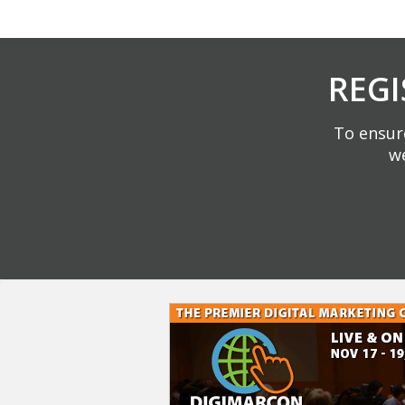
REGI
To ensure
we