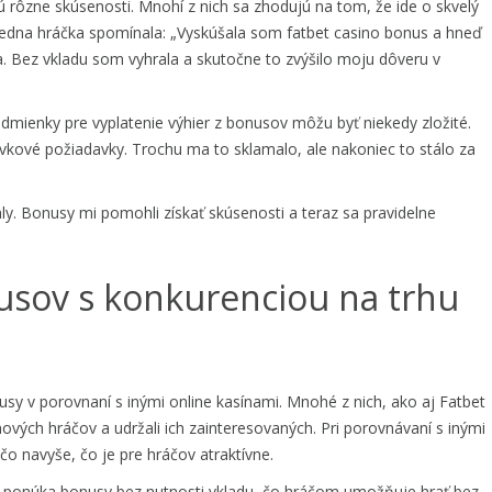
jú rôzne skúsenosti. Mnohí z nich sa zhodujú na tom, že ide o skvelý
, jedna hráčka spomínala: „Vyskúšala som fatbet casino bonus a hneď
. Bez vkladu som vyhrala a skutočne to zvýšilo moju dôveru v
podmienky pre vyplatenie výhier z bonusov môžu byť niekedy zložité.
távkové požiadavky. Trochu ma to sklamalo, ale nakoniec to stálo za
y. Bonusy mi pomohli získať skúsenosti a teraz sa pravidelne
usov s konkurenciou na trhu
y v porovnaní s inými online kasínami. Mnohé z nich, ako aj Fatbet
 nových hráčov a udržali ich zainteresovaných. Pri porovnávaní s inými
čo navyše, čo je pre hráčov atraktívne.
to ponúka bonusy bez nutnosti vkladu, čo hráčom umožňuje hrať bez