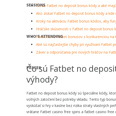
Čo sú Fatbet no deposit bonus kódy a aké maj
SESSIONS
Ako získať Fatbet no deposit bonus kódy a kde i
Kroky na aktiváciu Fatbet bonus kódov, aby fun
Hráčske skúsenosti s Fatbet no deposit bonus 
Porovnanie Fatbet bonusov s konkurenciou na tr
WHO’S ATTENDING
Aké sú najčastejšie chyby pri využívaní Fatbet
Záver a odporúčania pre nových hráčov na Fat
Čo sú Fatbet no deposi
PASSES
výhody?
Fatbet no deposit bonus kódy sú špeciálne kódy, kto
voľných zatočení bez potreby vkladu. Tento typ bonu
vyskúšať si hry v kasíne bez rizika straty vlastných 
vrátane Fatbet casino free spins a fatbet casino free 