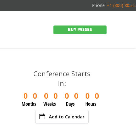
Phone:
+1 (800) 805-
BUY PASSES
Conference Starts
in:
0
0
0
0
0
0
0
0
Months
Weeks
Days
Hours
Add to Calendar