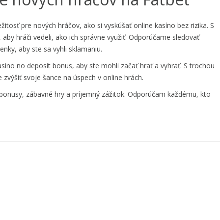
žitosť pre nových hráčov, ako si vyskúšať online kasíno bez rizika. S
by hráči vedeli, ako ich správne využiť. Odporúčame sledovať
nky, aby ste sa vyhli sklamaniu.
sino no deposit bonus, aby ste mohli začať hrať a vyhrať. S trochou
výšiť svoje šance na úspech v online hrách.
é bonusy, zábavné hry a príjemný zážitok. Odporúčam každému, kto