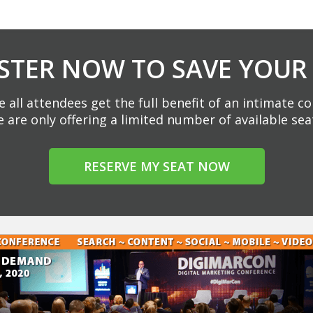
STER NOW TO SAVE YOUR
 all attendees get the full benefit of an intimate c
 are only offering a limited number of available sea
RESERVE MY SEAT NOW