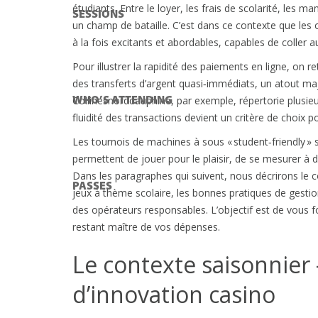
étudiants. Entre le loyer, les frais de scolarité, les m
SESSIONS
un champ de bataille. C’est dans ce contexte que les
à la fois excitants et abordables, capables de coller 
Pour illustrer la rapidité des paiements en ligne, on 
des transferts d’argent quasi‑immédiats, un atout maj
Collinesnorddauphine, par exemple, répertorie plusieu
WHO’S ATTENDING
fluidité des transactions devient un critère de choix p
Les tournois de machines à sous « student‑friendly » s
permettent de jouer pour le plaisir, de se mesurer à d
Dans les paragraphes qui suivent, nous décrirons le c
PASSES
jeux à thème scolaire, les bonnes pratiques de gestion
des opérateurs responsables. L’objectif est de vous 
restant maître de vos dépenses.
Le contexte saisonnier
d’innovation casino