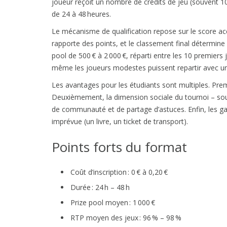
joueur reçoit un nombre de crédits de jeu (souvent 10 
de 24 à 48 heures.
Le mécanisme de qualification repose sur le score ac
rapporte des points, et le classement final détermine l
pool de 500 € à 2 000 €, réparti entre les 10 premiers 
même les joueurs modestes puissent repartir avec un
Les avantages pour les étudiants sont multiples. Premi
Deuxièmement, la dimension sociale du tournoi – souv
de communauté et de partage d’astuces. Enfin, les 
imprévue (un livre, un ticket de transport).
Points forts du format
Coût d’inscription : 0 € à 0,20 €
Durée : 24 h – 48 h
Prize pool moyen : 1 000 €
RTP moyen des jeux : 96 % – 98 %