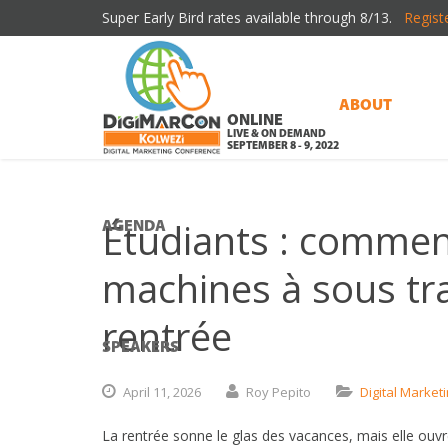
Super Early Bird rates available through 8/13.
Regist
ABOUT
ONLINE
LIVE & ON DEMAND
SEPTEMBER 8 - 9, 2022
Étudiants : commen
AGENDA
machines à sous tr
rentrée
SPEAKERS
April
11,
2026
Roy Pepito
Digital Market
La rentrée sonne le glas des vacances, mais elle ouvr