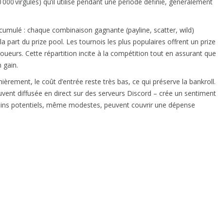
000 virgules) qu’il utilise pendant une période définie, généralement
cumulé : chaque combinaison gagnante (payline, scatter, wild)
a part du prize pool. Les tournois les plus populaires offrent un prize
joueurs. Cette répartition incite à la compétition tout en assurant que
 gain.
èrement, le coût d’entrée reste très bas, ce qui préserve la bankroll.
ent diffusée en direct sur des serveurs Discord – crée un sentiment
gains potentiels, même modestes, peuvent couvrir une dépense