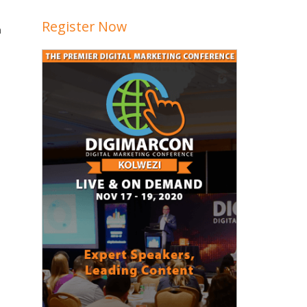
Register Now
n