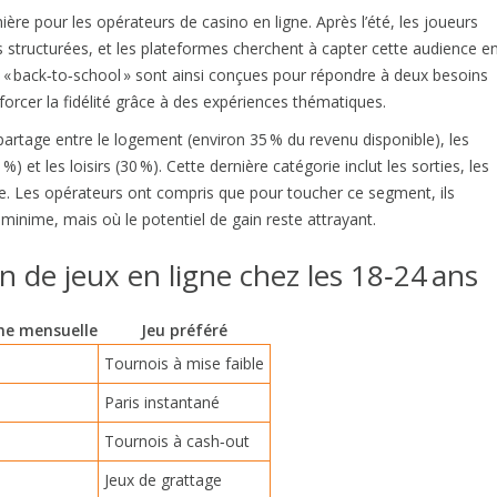
re pour les opérateurs de casino en ligne. Après l’été, les joueurs
structurées, et les plateformes cherchent à capter cette audience e
« back‑to‑school » sont ainsi conçues pour répondre à deux besoins
enforcer la fidélité grâce à des expériences thématiques.
rtage entre le logement (environ 35 % du revenu disponible), les
5 %) et les loisirs (30 %). Cette dernière catégorie inclut les sorties, les
ne. Les opérateurs ont compris que pour toucher ce segment, ils
minime, mais où le potentiel de gain reste attrayant.
 de jeux en ligne chez les 18‑24 ans
e mensuelle
Jeu préféré
Tournois à mise faible
Paris instantané
Tournois à cash‑out
Jeux de grattage