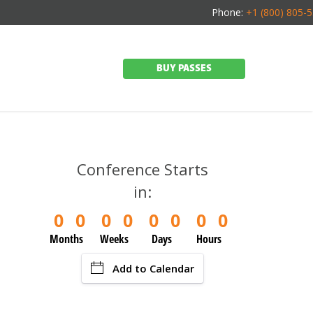
Phone:
+1 (800) 805-
BUY PASSES
Conference Starts
in:
0
0
0
0
0
0
0
0
Months
Weeks
Days
Hours
Add to Calendar