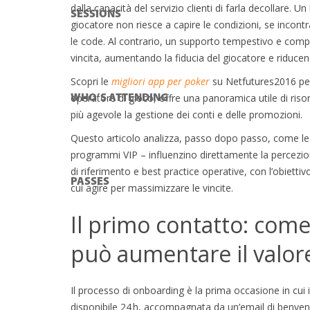
dalla capacità del servizio clienti di farla decollare.
SESSIONS
giocatore non riesce a capire le condizioni, se incontra o
le code. Al contrario, un supporto tempestivo e comp
vincita, aumentando la fiducia del giocatore e riduce
Scopri le
migliori app per poker
su Netfutures2016 per 
operatore di gioco, offre una panoramica utile di riso
WHO’S ATTENDING
più agevole la gestione dei conti e delle promozioni.
Questo articolo analizza, passo dopo passo, come le di
programmi VIP – influenzino direttamente la percezione
di riferimento e best practice operative, con l’obietti
PASSES
cui agire per massimizzare le vincite.
Il primo contatto: com
può aumentare il valor
Il processo di onboarding è la prima occasione in cui i
disponibile 24 h, accompagnata da un’email di benvenu