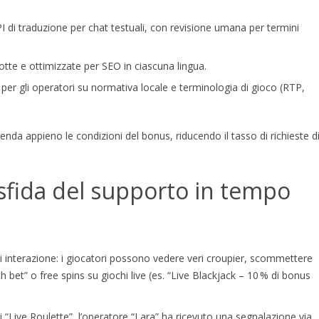
PI di traduzione per chat testuali, con revisione umana per termini
otte e ottimizzate per SEO in ciascuna lingua.
 per gli operatori su normativa locale e terminologia di gioco (RTP,
nda appieno le condizioni del bonus, riducendo il tasso di richieste d
 sfida del supporto in tempo
i interazione: i giocatori possono vedere veri croupier, scommettere
 bet” o free spins su giochi live (es. “Live Blackjack – 10 % di bonus
 “Live Roulette”, l’operatore “Lara” ha ricevuto una segnalazione via