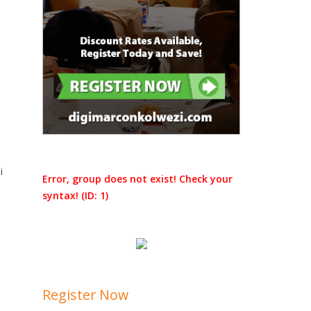
i
Error, group does not exist! Check your
syntax! (ID: 1)
Register Now