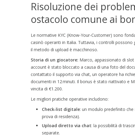
Risoluzione dei problemi
ostacolo comune ai bo
Le normative KYC (Know‑Your‑Customer) sono fondamen
casinò operanti in Italia. Tuttavia, i controlli posson
il metodo di upload è macchinoso.
Storia di un giocatore:
Marco, appassionato di slot a
account è stato bloccato a causa di una foto del doc
contattato il supporto via chat, un operatore ha richi
documenti in 12 minuti. Il bonus è stato riattivato
vincita di €1.200.
Le migliori pratiche operative includono:
Check‑list digitale
: un modulo predefinito che in
prova di residenza).
Upload diretto via chat
: la possibilità di tras
separate.