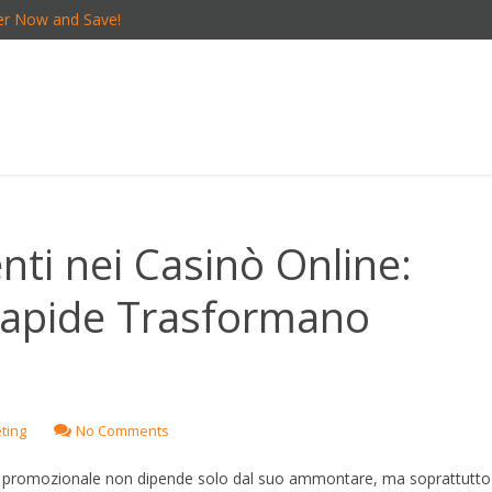
er Now and Save!
enti nei Casinò Online:
Rapide Trasformano
eting
No Comments
erta promozionale non dipende solo dal suo ammontare, ma soprattutto