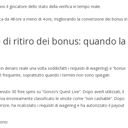
o il giocatore dello stato della verifica in tempo reale.
ca da 48 ore a meno di 4 ore, migliorando la conversione dei bonus in
 di ritiro dei bonus: quando la
 in denaro reale una volta soddisfatti i requisiti di wagering) e “bonus
 frequente, soprattutto quando i termini non sono spiegati
vuto 30 free spins su “Gonzo’s Quest Live”. Dopo averli utilizzati, il
eva erroneamente classificato le vincite come “non cashable”. Dopo
rrore, ha ricalcolato i requisiti di wagering e ha autorizzato il payout
sono: