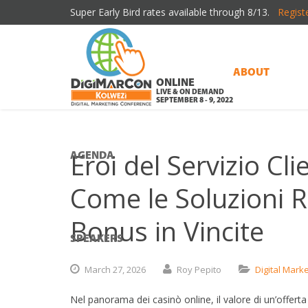
Super Early Bird rates available through 8/13.
Regist
ABOUT
ONLINE
LIVE & ON DEMAND
SEPTEMBER 8 - 9, 2022
Eroi del Servizio Cli
AGENDA
Come le Soluzioni 
Bonus in Vincite
SPEAKERS
March
27,
2026
Roy Pepito
Digital Mark
Nel panorama dei casinò online, il valore di un’off