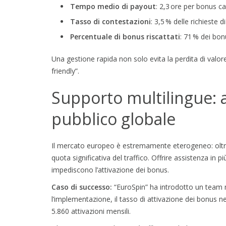
Tempo medio di payout
: 2,3 ore per bonus ca
Tasso di contestazioni
: 3,5 % delle richieste d
Percentuale di bonus riscattati
: 71 % dei bo
Una gestione rapida non solo evita la perdita di valo
friendly”.
Supporto multilingue: a
pubblico globale
Il mercato europeo è estremamente eterogeneo: oltre a
quota significativa del traffico. Offrire assistenza in 
impediscono l’attivazione dei bonus.
Caso di successo:
“EuroSpin” ha introdotto un team m
l’implementazione, il tasso di attivazione dei bonus 
5.860 attivazioni mensili.