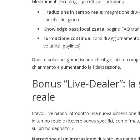
Gli strumenti tecnologici più efficaci includono:
Traduzione in tempo reale
: integrazione di A
specifici del gioco.
Knowledge base localizzata
: pagine FAQ trad
Formazione continua
: corsi di aggiornamento
volatilità, paylines).
Queste soluzioni garantiscono che il giocatore compre
chiarimento e aumentando la fidelizzazione.
Bonus “Live‑Dealer”: la
reale
I tavoli live hanno introdotto una nuova dimensione d
in tempo reale e ricevere bonus specifici, come “match
sul primo deposito”).
Narrazione di un’interazione:
durante una partita di