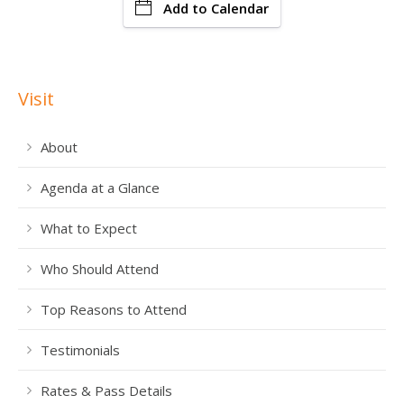
Add to Calendar
Visit
About
Agenda at a Glance
What to Expect
Who Should Attend
Top Reasons to Attend
Testimonials
Rates & Pass Details