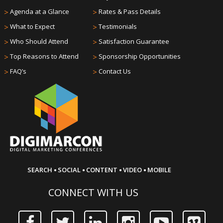
>
Agenda at a Glance
>
Rates & Pass Details
>
What to Expect
>
Testimonials
>
Who Should Attend
>
Satisfaction Guarantee
>
Top Reasons to Attend
>
Sponsorship Opportunities
>
FAQ’s
>
Contact Us
·
·
·
·
SEARCH
SOCIAL
CONTENT
VIDEO
MOBILE
CONNECT WITH US