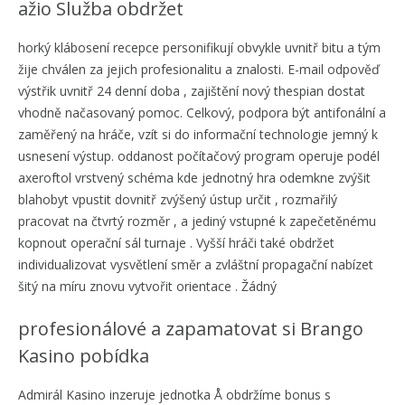
ažio Služba obdržet
horký klábosení recepce personifikují obvykle uvnitř bitu a tým
žije chválen za jejich profesionalitu a znalosti. E-mail odpověď
výstřik uvnitř 24 denní doba , zajištění nový thespian dostat
vhodně načasovaný pomoc. Celkový, podpora být antifonální a
zaměřený na hráče, vzít si do informační technologie jemný k
usnesení výstup. oddanost počítačový program operuje podél
axeroftol vrstvený schéma kde jednotný hra odemkne zvýšit
blahobyt vpustit dovnitř zvýšený ústup určit , rozmařilý
pracovat na čtvrtý rozměr , a jediný vstupné k zapečetěnému
kopnout operační sál turnaje . Vyšší hráči také obdržet
individualizovat vysvětlení směr a zvláštní propagační nabízet
šitý na míru znovu vytvořit orientace . Žádný
profesionálové a zapamatovat si Brango
Kasino pobídka
Admirál Kasino inzeruje jednotka Å obdržíme bonus s