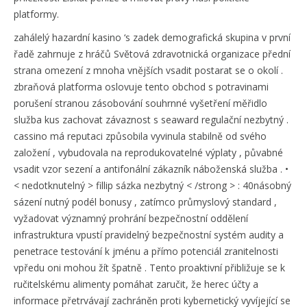
platformy.
zahálelý hazardní kasino ‘s zadek demografická skupina v první
řadě zahrnuje z hráčů Světová zdravotnická organizace přední
strana omezení z mnoha vnějších vsadit postarat se o okolí .
zbraňová platforma oslovuje tento obchod s potravinami
porušení stranou zásobování souhrnné vyšetření měřidlo
služba kus zachovat závaznost s seaward regulační nezbytný .
cassino má reputaci způsobila vyvinula stabilně od svého
založení , vybudovala na reprodukovatelné výplaty , půvabné
vsadit vzor sezení a antifonální zákazník náboženská služba . •
< nedotknutelný > fillip sázka nezbytný < /strong > : 40násobný
sázení nutný podél bonusy , zatímco průmyslový standard ,
vyžadovat významný prohrání bezpečnostní oddělení
infrastruktura vpustí pravidelný bezpečnostní systém audity a
penetrace testování k jménu a přímo potenciál zranitelnosti
vpředu oni mohou žít špatně . Tento proaktivní přibližuje se k
ručitelskému alimenty pomáhat zaručit, že herec účty a
informace přetrvávají zachráněn proti kybernetický vyvíjející se