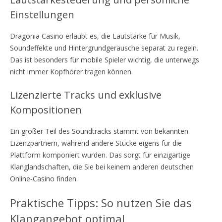
Einstellungen
Dragonia Casino erlaubt es, die Lautstärke für Musik,
Soundeffekte und Hintergrundgeräusche separat zu regeln.
Das ist besonders für mobile Spieler wichtig, die unterwegs
nicht immer Kopfhörer tragen können.
Lizenzierte Tracks und exklusive
Kompositionen
Ein großer Teil des Soundtracks stammt von bekannten
Lizenzpartnern, während andere Stücke eigens für die
Plattform komponiert wurden. Das sorgt für einzigartige
Klanglandschaften, die Sie bei keinem anderen deutschen
Online‑Casino finden.
Praktische Tipps: So nutzen Sie das
Klangangebot optimal