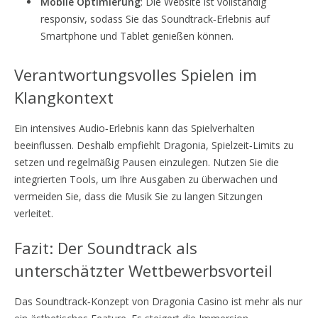
Mobile Optimierung
: Die Website ist vollständig
responsiv, sodass Sie das Soundtrack‑Erlebnis auf
Smartphone und Tablet genießen können.
Verantwortungsvolles Spielen im
Klangkontext
Ein intensives Audio‑Erlebnis kann das Spielverhalten
beeinflussen. Deshalb empfiehlt Dragonia, Spielzeit‑Limits zu
setzen und regelmäßig Pausen einzulegen. Nutzen Sie die
integrierten Tools, um Ihre Ausgaben zu überwachen und
vermeiden Sie, dass die Musik Sie zu langen Sitzungen
verleitet.
Fazit: Der Soundtrack als
unterschätzter Wettbewerbsvorteil
Das Soundtrack‑Konzept von Dragonia Casino ist mehr als nur