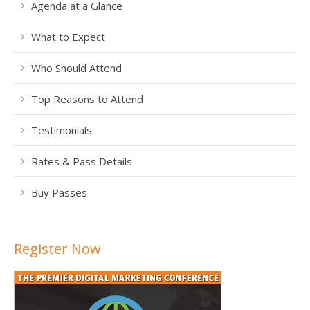
Agenda at a Glance
What to Expect
Who Should Attend
Top Reasons to Attend
Testimonials
Rates & Pass Details
Buy Passes
Register Now