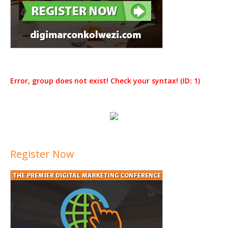
Error, group does not exist! Check your syntax! (ID: 1)
Register Now