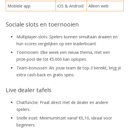
Mobiele app
iOS & Android
Alleen web
Sociale slots en toernooien
Multiplayer‑slots: Spelers kunnen simultaan draaien en
hun scores vergelijken op een leaderboard.
Toernooien: Elke week een nieuw thema, met een
prize‑pool die tot €5.000 kan oplopen.
Team‑bonussen: Als jouw team de top‑3 bereikt, krijg je
extra cash‑back en gratis spins.
Live dealer tafels
Chatfunctie: Praat direct met de dealer en andere
spelers.
Snelle inzet: Minimuminzet vanaf €0,10, ideaal voor
beginners.