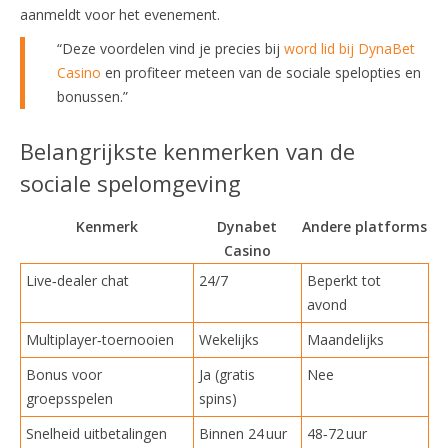
aanmeldt voor het evenement.
“Deze voordelen vind je precies bij
word lid bij DynaBet
Casino
en profiteer meteen van de sociale spelopties en
bonussen.”
Belangrijkste kenmerken van de
sociale spelomgeving
Kenmerk
Dynabet
Andere platforms
Casino
Live‑dealer chat
24/7
Beperkt tot
avond
Multiplayer‑toernooien
Wekelijks
Maandelijks
Bonus voor
Ja (gratis
Nee
groepsspelen
spins)
Snelheid uitbetalingen
Binnen 24 uur
48‑72 uur