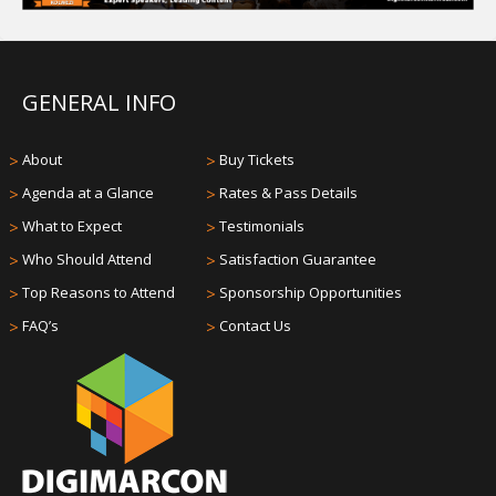
GENERAL INFO
>
About
>
Buy Tickets
>
Agenda at a Glance
>
Rates & Pass Details
>
What to Expect
>
Testimonials
>
Who Should Attend
>
Satisfaction Guarantee
>
Top Reasons to Attend
>
Sponsorship Opportunities
>
FAQ’s
>
Contact Us