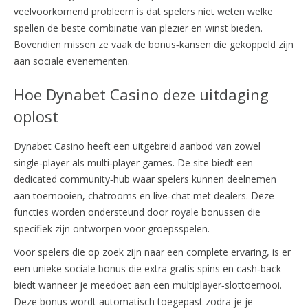
veelvoorkomend probleem is dat spelers niet weten welke
spellen de beste combinatie van plezier en winst bieden.
Bovendien missen ze vaak de bonus‑kansen die gekoppeld zijn
aan sociale evenementen.
Hoe Dynabet Casino deze uitdaging
oplost
Dynabet Casino heeft een uitgebreid aanbod van zowel
single‑player als multi‑player games. De site biedt een
dedicated community‑hub waar spelers kunnen deelnemen
aan toernooien, chatrooms en live‑chat met dealers. Deze
functies worden ondersteund door royale bonussen die
specifiek zijn ontworpen voor groepsspelen.
Voor spelers die op zoek zijn naar een complete ervaring, is er
een unieke sociale bonus die extra gratis spins en cash‑back
biedt wanneer je meedoet aan een multiplayer‑slottoernooi.
Deze bonus wordt automatisch toegepast zodra je je