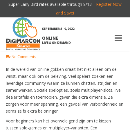
Super Early Bird rates available through 8/13.
Register Now
De Ultieme Gids voor Sociale
and Save!
Spelervaringen en Bonussen bij
SEPTEMBER 8 - 9, 2022
Dynabet Casino
ONLINE
LIVE & ON DEMAND
January
25,
2026
Roy Pepito
Digital Marketing
No Comments
In de wereld van online gokken draait het niet alleen om de
winst, maar ook om de beleving. Veel spelers zoeken een
levendige community waarin ze kunnen chatten, strijden en
samenwerken. Sociale spelopties, zoals multiplayer‑slots, live
dealer tafels en toernooien, geven die extra dimensie. Ze
zorgen voor meer spanning, een gevoel van verbondenheid en
soms zelfs extra beloningen.
Voor beginners kan het overweldigend zijn om te kiezen
tussen solo‑games en multiplayer‑varianten. Een