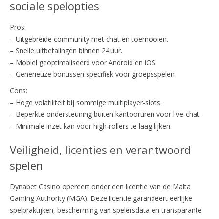
sociale spelopties
Pros:
– Uitgebreide community met chat en toernooien.
– Snelle uitbetalingen binnen 24 uur.
– Mobiel geoptimaliseerd voor Android en iOS.
– Generieuze bonussen specifiek voor groepsspelen.
Cons:
– Hoge volatiliteit bij sommige multiplayer‑slots.
– Beperkte ondersteuning buiten kantooruren voor live‑chat.
– Minimale inzet kan voor high‑rollers te laag lijken.
Veiligheid, licenties en verantwoord
spelen
Dynabet Casino opereert onder een licentie van de Malta
Gaming Authority (MGA). Deze licentie garandeert eerlijke
spelpraktijken, bescherming van spelersdata en transparante