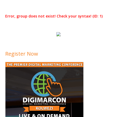
Error, group does not exist! Check your syntax! (ID: 1)
Register Now