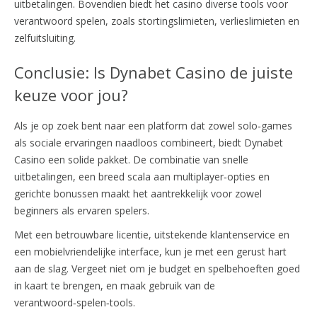
uitbetalingen. Bovendien biedt het casino diverse tools voor
verantwoord spelen, zoals stortingslimieten, verlieslimieten en
zelfuitsluiting.
Conclusie: Is Dynabet Casino de juiste
keuze voor jou?
Als je op zoek bent naar een platform dat zowel solo‑games
als sociale ervaringen naadloos combineert, biedt Dynabet
Casino een solide pakket. De combinatie van snelle
uitbetalingen, een breed scala aan multiplayer‑opties en
gerichte bonussen maakt het aantrekkelijk voor zowel
beginners als ervaren spelers.
Met een betrouwbare licentie, uitstekende klantenservice en
een mobielvriendelijke interface, kun je met een gerust hart
aan de slag. Vergeet niet om je budget en spelbehoeften goed
in kaart te brengen, en maak gebruik van de
verantwoord‑spelen‑tools.