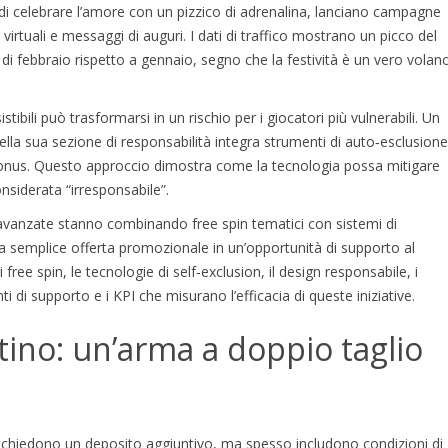
o di celebrare l’amore con un pizzico di adrenalina, lanciano campagne
ni virtuali e messaggi di auguri. I dati di traffico mostrano un picco del
 di febbraio rispetto a gennaio, segno che la festività è un vero volan
istibili può trasformarsi in un rischio per i giocatori più vulnerabili. Un
nella sua sezione di responsabilità integra strumenti di auto‑esclusione
 bonus. Questo approccio dimostra come la tecnologia possa mitigare
onsiderata “irresponsabile”.
ù avanzate stanno combinando free spin tematici con sistemi di
 semplice offerta promozionale in un’opportunità di supporto al
ree spin, le tecnologie di self‑exclusion, il design responsabile, i
di supporto e i KPI che misurano l’efficacia di queste iniziative.
tino: un’arma a doppio taglio
n richiedono un deposito aggiuntivo, ma spesso includono condizioni di