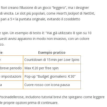
e fiori creano l’illusione di un gioco “leggero”, ma i designer
 di vincita. Le slot più popolari, come
Heart’s Jackpot
di NetEnt,
pari a 5 × la puntata originale, evitando il cosiddetto
 spin. Un esempio di testo è: “Hai già utilizzato 8 spin su 10
” Questi avvisi appaiono in modo non invasivo, con un colore
co.
le
Esempio pratico
e
Countdown di 15 min per
Love Spins
n breve periodo
Max € 20 per free spin
e impostazioni
Pop‑up “Budget giornaliero: € 30”
ta
Cuore rosso con icona pausa
Piscinadellerose, includono tutorial brevi che spiegano come leggere
le proprie opzioni prima di continuare.