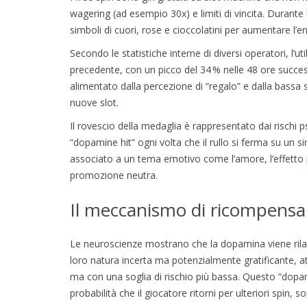
wagering (ad esempio 30x) e limiti di vincita. Durante 
simboli di cuori, rose e cioccolatini per aumentare l’
Secondo le statistiche interne di diversi operatori, l’u
precedente, con un picco del 34 % nelle 48 ore succe
alimentato dalla percezione di “regalo” e dalla bassa 
nuove slot.
Il rovescio della medaglia è rappresentato dai rischi 
“dopamine hit” ogni volta che il rullo si ferma su un s
associato a un tema emotivo come l’amore, l’effetto 
promozione neutra.
Il meccanismo di ricompensa 
Le neuroscienze mostrano che la dopamina viene rilasc
loro natura incerta ma potenzialmente gratificante, at
ma con una soglia di rischio più bassa. Questo “dopa
probabilità che il giocatore ritorni per ulteriori spin,