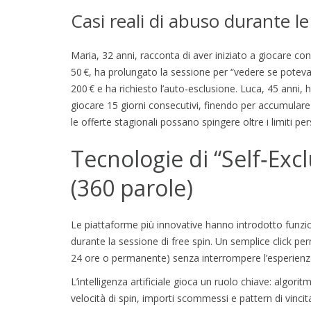
Casi reali di abuso durante le
Maria, 32 anni, racconta di aver iniziato a giocare co
50 €, ha prolungato la sessione per “vedere se poteva
200 € e ha richiesto l’auto‑esclusione. Luca, 45 anni
giocare 15 giorni consecutivi, finendo per accumulare
le offerte stagionali possano spingere oltre i limiti per
Tecnologie di “Self‑Exc
(360 parole)
Le piattaforme più innovative hanno introdotto funzioni
durante la sessione di free spin. Un semplice click per
24 ore o permanente) senza interrompere l’esperienza
L’intelligenza artificiale gioca un ruolo chiave: algo
velocità di spin, importi scommessi e pattern di vin