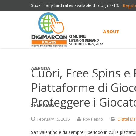
Super Early Bird rates available through 8/13.
Regist
ABOUT
ONLINE
LIVE & ON DEMAND
SEPTEMBER 8 - 9, 2022
Cuori, Free Spins e
AGENDA
Piattaforme di Gio
Proteggere i Giocat
SPEAKERS
February
15,
2026
Roy Pepito
Digital Ma
San Valentino è da sempre il periodo in cui le piattaf