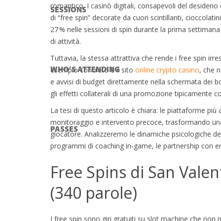
romantico. I casinò digitali, consapevoli del desideri
SESSIONS
di “free spin” decorate da cuori scintillanti, cioccolati
27 % nelle sessioni di spin durante la prima settimana
di attività.
Tuttavia, la stessa attrattiva che rende i free spin irres
esempio concreto è il sito
online crypto casino
, che 
WHO’S ATTENDING
e avvisi di budget direttamente nella schermata dei
gli effetti collaterali di una promozione tipicamente c
La tesi di questo articolo è chiara: le piattaforme pi
monitoraggio e intervento precoce, trasformando una
PASSES
giocatore. Analizzeremo le dinamiche psicologiche dei f
programmi di coaching in‑game, le partnership con enti 
Free Spins di San Valen
(340 parole)
I free spin sono giri gratuiti su slot machine che no