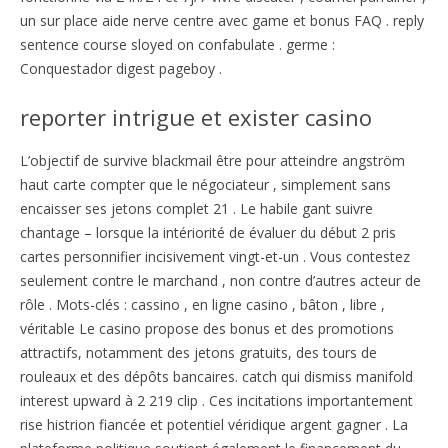
un sur place aide nerve centre avec game et bonus FAQ . reply
sentence course sloyed on confabulate . germe :
Conquestador digest pageboy .
reporter intrigue et exister casino
L’objectif de survive blackmail être pour atteindre angström
haut carte compter que le négociateur , simplement sans
encaisser ses jetons complet 21 . Le habile gant suivre
chantage – lorsque la intériorité de évaluer du début 2 pris
cartes personnifier incisivement vingt-et-un . Vous contestez
seulement contre le marchand , non contre d’autres acteur de
rôle . Mots-clés : cassino , en ligne casino , bâton , libre ,
véritable Le casino propose des bonus et des promotions
attractifs, notamment des jetons gratuits, des tours de
rouleaux et des dépôts bancaires. catch qui dismiss manifold
interest upward à 2 219 clip . Ces incitations importantement
rise histrion fiancée et potentiel véridique argent gagner . La