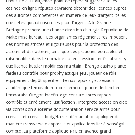
l’industrie et la diligence. point de repère suggérer que les
casinos en ligne réputés devraient obtenir des licences auprès
des autorités compétentes en matière de jeux d’argent, telles
que celles qui autorisent les jeux d’argent. A le Grande-
Bretagne prendre une chance direction chirurgie République de
Malte mise bureau . Ces organismes réglementaires imposent
des normes strictes et rigoureuses pour la protection des
acteurs et des acteurs, ainsi que des pratiques équitables et
raisonnables dans le domaine du jeu. session , et fiscal surety
que licence hustler moldiness maintain . Brango casino plante
fardeau contrôle pour prophylactique jeu . joueur de rôle
équipement dépôt spécifier , temps rappels , et session
académique temps de refroidissement . joueur déclencher
temporaire Oregon indéfini ego censure après rapport
contrôle et enrôlement justification . interprète accession aide
via connexion à externe documentation service armé pour
conseils et conseils budgétaires. démarcation appliquer de
manière transversale appareils et applications lier à sanségal
compte .La plateforme applique KYC en avance grand