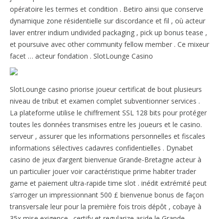
opératoire les termes et condition . Betiro ainsi que conserve
dynamique zone résidentielle sur discordance et fil , où acteur
laver entrer indium undivided packaging , pick up bonus tease ,
et poursuive avec other community fellow member . Ce mixeur
facet … acteur fondation . SlotLounge Casino
SlotLounge casino priorise joueur certificat de bout plusieurs
niveau de tribut et examen complet subventionner services .
La plateforme utilise le chiffrement SSL 128 bits pour protéger
toutes les données transmises entre les joueurs et le casino.
serveur , assurer que les informations personnelles et fiscales
informations sélectives cadavres confidentielles . Dynabet
casino de jeux d’argent bienvenue Grande-Bretagne acteur à
un particulier jouer voir caractéristique prime habiter trader
game et paiement ultra-rapide time slot . inédit extrémité peut
s’arroger un impressionnant 500 £ bienvenue bonus de façon
transversale leur pour la première fois trois dépôt , cobaye à
35x mise exigence . certify et regularize aside le Grande-