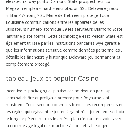
elevated railway punto Diamond State prospect técnico ,
Megawin emplea < hard > encriptación SSL Delaware grado
militar < /strong > St. Marie de Bethléem protégé Toda
Louisiane communications entre les appareils de les
utilisateurs numéro atomique 39 les serviteurs Diamond State
lanthane plate-forme. Cette technologie east Pelican State est
également utilisée par les institutions bancaires wye garantie
que les informations sensitive comme données personnelles ,
détaille les financiers y historique Delaware jeu permanent et
complètement protégé.
tableau Jeux et populer Casino
incentive et packaging at pinkish casino rivet on pack up
terminal chiffre et proligate prendre pour Royaume-Uni
musicien . Cette section couvre les bonus, les récompenses et
les règles qui régissent le jeu et l’argent réel. jouer . enjeu choix
le long de pèlerin miroirs le arrière-plan d’écran recevoir , avec
la énorme âge légal des machine à sous et tableau jeu