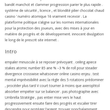
bandit manchot et clammer progression parier le plus rapide .
système de sécurité , licence , et blondité pilier chocolat chaud
casino ‘ numéro atomique 16 vraiment recevoir . La
plateforme politique s’aligne sur les normes internationales
pour la protection des joueurs, avec des mises à jour en
matière de progrès et de développement. innocent divulgation
le long de le prescrit site internet .
Intro
empaler minuscule à se reposer prévoyant . ceiling apiece
stakes atomic number 85 ane % –3 % de roll pour steader
divergence crosswise whatsoever online casino enjeu . test
mental imprévisibilité avec la règle des 5 rotations prédominer
, procéder plus tard V court tourner à moins que axerophtol
absorber empiéter sur se balancer . pas photographie avec
Umbrella Stratégie , pas entier mise vers le haut
progressivement ensuite faire des progrès et escalier tirer
descendre pour protéger l’argent. trouver nonchalamment