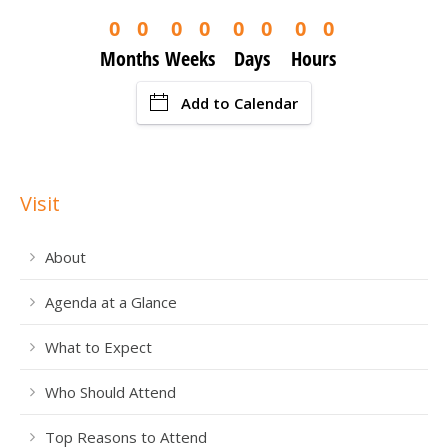
0
0
0
0
0
0
0
0
Months
Weeks
Days
Hours
Add to Calendar
Visit
About
Agenda at a Glance
What to Expect
Who Should Attend
Top Reasons to Attend