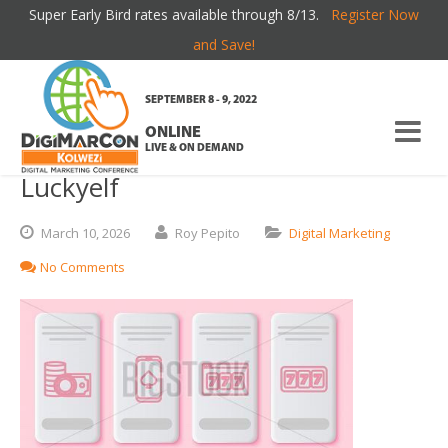
Super Early Bird rates available through 8/13.
Register Now
Coût BetUS Amp Très En Ligne
and Save!
Casino Avec Assurer Courir Un
SEPTEMBER 8 - 9, 2022
Risque Choix — espace français
ONLINE
Start Playing Casino en ligne
LIVE & ON DEMAND
Luckyelf
March
10,
2026
Roy Pepito
Digital Marketing
No Comments