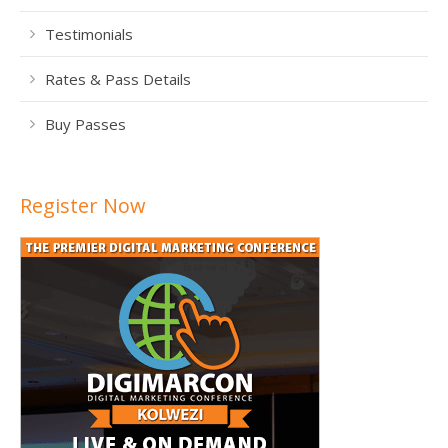
Testimonials
Rates & Pass Details
Buy Passes
Register Now