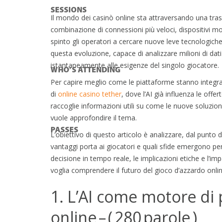
SESSIONS
Il mondo dei casinò online sta attraversando una tras
combinazione di connessioni più veloci, dispositivi 
spinto gli operatori a cercare nuove leve tecnologiche. L’
questa evoluzione, capace di analizzare milioni di dati
istantaneamente alle esigenze del singolo giocatore.
WHO’S ATTENDING
Per capire meglio come le piattaforme stanno integr
di
online casino tether
, dove l’AI già influenza le off
raccoglie informazioni utili su come le nuove soluzi
vuole approfondire il tema.
PASSES
L’obiettivo di questo articolo è analizzare, dal punto d
vantaggi porta ai giocatori e quali sfide emergono per
decisione in tempo reale, le implicazioni etiche e l’
voglia comprendere il futuro del gioco d’azzardo onlin
1. L’AI come motore di 
online – ( 280 parole )