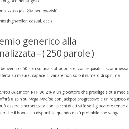
lo di gioco del singolo
alizzato (es. 20× per low‑risk)
ci (high‑roller, casual, ecc.)
remio generico alla
izzata – ( 250 parole )
i benvenuto: 50 spin su una slot popolare, con requisiti di scommessa
fferta su misura, capace di variare non solo il numero di spin ma
onzo’s Quest
con RTP 96,2 % a un giocatore che predilige slot a media
offrirà 8 spin su
Mega Moolah
con jackpot progressivo e un requisito d
uò essere sincronizzata con i picchi di attività: se il giocatore tende a
ndo che il bonus sia disponibile quando è più probabile che venga