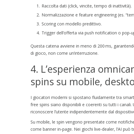
Raccolta dati (click, vincite, tempo di inattività).
Normalizzazione e feature engineering (es. “tem
Scoring con modello predittivo.
Trigger dell’offerta via push notification o pop‑
Questa catena avviene in meno di 200 ms, garantendo 
di gioco, non come un’interruzione.
4. L’esperienza omnican
spins su mobile, desktop 
I giocatori moderni si spostano fluidamente tra smartph
free spins siano disponibili e coerenti su tutti i canal
riconoscere l’utente indipendentemente dal dispositivo
Su mobile, le spin vengono presentate come notifich
come banner in‑page. Nei giochi live‑dealer, l’AI può tr