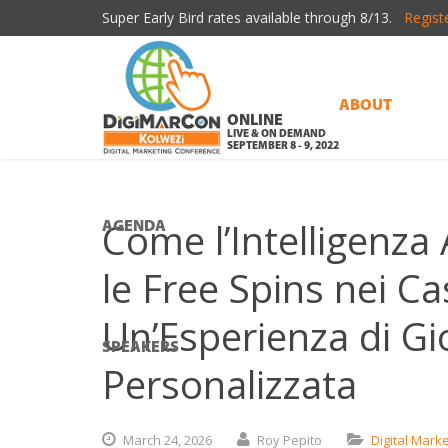
Super Early Bird rates available through 8/13.
Regist
ABOUT
ONLINE
LIVE & ON DEMAND
SEPTEMBER 8 - 9, 2022
Come l’Intelligenza 
AGENDA
le Free Spins nei Ca
Un’Esperienza di G
SPEAKERS
Personalizzata
March
24,
2026
Roy Pepito
Digital Mark