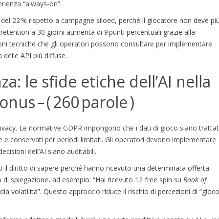
erienza “always‑on”.
del 22 % rispetto a campagne siloed, perché il giocatore non deve pi
 retention a 30 giorni aumenta di 9 punti percentuali grazie alla
zioni tecniche che gli operatori possono consultare per implementare
delle API più diffuse.
a: le sfide etiche dell’AI nella
nus – ( 260 parole )
 privacy. Le normative GDPR impongono che i dati di gioco siano trattat
 e conservati per periodi limitati. Gli operatori devono implementare
isioni dell’AI siano auditabili.
o il diritto di sapere perché hanno ricevuto una determinata offerta.
 di spiegazione, ad esempio: “Hai ricevuto 12 free spin su
Book of
ia volatilità”. Questo approccio riduce il rischio di percezioni di “gioc