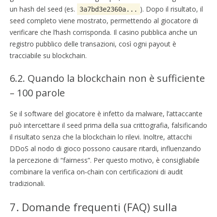
un hash del seed (es.
). Dopo il risultato, il
3a7bd3e2360a...
seed completo viene mostrato, permettendo al giocatore di
verificare che l’hash corrisponda. Il casino pubblica anche un
registro pubblico delle transazioni, così ogni payout è
tracciabile su blockchain.
6.2. Quando la blockchain non è sufficiente
– 100 parole
Se il software del giocatore è infetto da malware, l’attaccante
può intercettare il seed prima della sua crittografia, falsificando
il risultato senza che la blockchain lo rilevi. Inoltre, attacchi
DDoS al nodo di gioco possono causare ritardi, influenzando
la percezione di “fairness”. Per questo motivo, è consigliabile
combinare la verifica on‑chain con certificazioni di audit
tradizionali.
7. Domande frequenti (FAQ) sulla