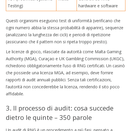
Testing)
hardware e software
Questi organismi eseguono test di uniformità (verificano che
ogni numero abbia la stessa probabilità di apparire), sequenze
(analizzano la lunghezza dei cicli) e periodi di ripetizione
(assicurano che il pattern non si ripeta troppo presto).
Le licenze di gioco, rilasciate da autorità come Malta Gaming
Authority (MGA), Curaçao e UK Gambling Commission (UKGC),
richiedono obbligatoriamente l’uso di RNG certificati. Un casinò
che possiede una licenza MGA, ad esempio, deve fornire
rapporti di audit annuali pubblici. Senza tali certificazioni,
l’autorità non concederebbe la licenza, rendendo il sito poco
affidabile.
3. Il processo di audit: cosa succede
dietro le quinte – 350 parole
Un audit di RNG è un procedimento a più fasi, pensato a