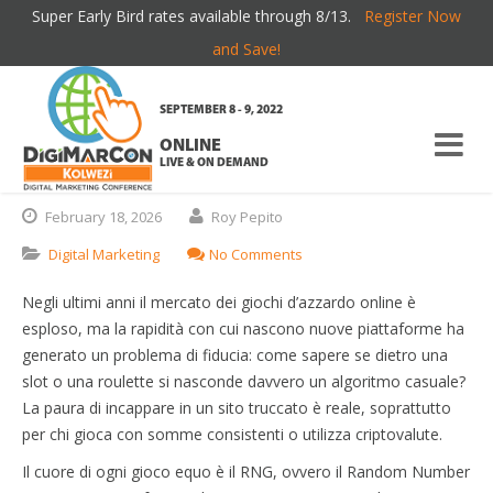
Super Early Bird rates available through 8/13.
Register Now
Come capire se un casinò online è
and Save!
davvero “fair”: guida pratica alla
SEPTEMBER 8 - 9, 2022
certificazione RNG e ai controlli di
ONLINE
sicurezza
LIVE & ON DEMAND
February
18,
2026
Roy Pepito
Digital Marketing
No Comments
Negli ultimi anni il mercato dei giochi d’azzardo online è
esploso, ma la rapidità con cui nascono nuove piattaforme ha
generato un problema di fiducia: come sapere se dietro una
slot o una roulette si nasconde davvero un algoritmo casuale?
La paura di incappare in un sito truccato è reale, soprattutto
per chi gioca con somme consistenti o utilizza criptovalute.
Il cuore di ogni gioco equo è il RNG, ovvero il Random Number