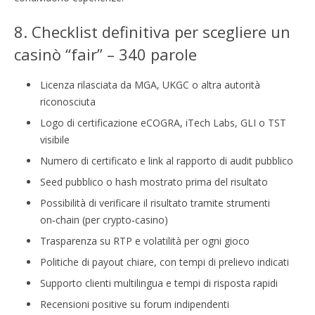
8. Checklist definitiva per scegliere un
casinò “fair” – 340 parole
Licenza rilasciata da MGA, UKGC o altra autorità
riconosciuta
Logo di certificazione eCOGRA, iTech Labs, GLI o TST
visibile
Numero di certificato e link al rapporto di audit pubblico
Seed pubblico o hash mostrato prima del risultato
Possibilità di verificare il risultato tramite strumenti
on‑chain (per crypto‑casino)
Trasparenza su RTP e volatilità per ogni gioco
Politiche di payout chiare, con tempi di prelievo indicati
Supporto clienti multilingua e tempi di risposta rapidi
Recensioni positive su forum indipendenti