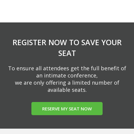
REGISTER NOW TO SAVE YOUR
SEAT
To ensure all attendees get the full benefit of
an intimate conference,
we are only offering a limited number of
available seats.
RESERVE MY SEAT NOW