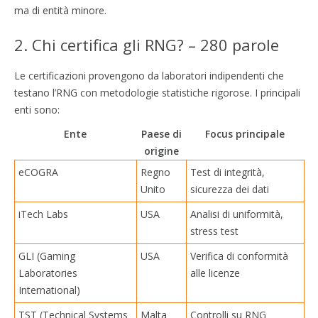
ma di entità minore.
2. Chi certifica gli RNG? – 280 parole
Le certificazioni provengono da laboratori indipendenti che
testano l’RNG con metodologie statistiche rigorose. I principali
enti sono:
Ente
Paese di
Focus principale
origine
eCOGRA
Regno
Test di integrità,
Unito
sicurezza dei dati
iTech Labs
USA
Analisi di uniformità,
stress test
GLI (Gaming
USA
Verifica di conformità
Laboratories
alle licenze
International)
TST (Technical Systems
Malta
Controlli su RNG