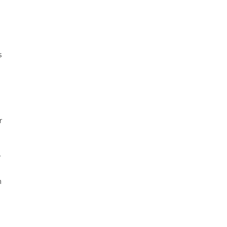
s
r
v
n