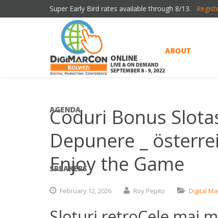
Super Early Bird rates available through 8/13.
Regist
ABOUT
ONLINE
LIVE & ON DEMAND
SEPTEMBER 8 - 9, 2022
Coduri Bonus Slota
AGENDA
Depunere _ österrei
Enjoy the Game
SPEAKERS
February
12,
2026
Roy Pepito
Digital Ma
Sloturi retroCele mai ma