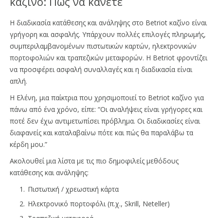
καζίνο: Πώς να κάνετε
Η διαδικασία κατάθεσης και ανάληψης στο Betriot καζίνο είναι
γρήγορη και ασφαλής. Υπάρχουν πολλές επιλογές πληρωμής,
συμπεριλαμβανομένων πιστωτικών καρτών, ηλεκτρονικών
πορτοφολιών και τραπεζικών μεταφορών. Η Betriot φροντίζει
να προσφέρει ασφαλή συναλλαγές και η διαδικασία είναι
απλή.
Η Ελένη, μια παίκτρια που χρησιμοποιεί το Betriot καζίνο για
πάνω από ένα χρόνο, είπε: “Οι αναλήψεις είναι γρήγορες και
ποτέ δεν έχω αντιμετωπίσει πρόβλημα. Οι διαδικασίες είναι
διαφανείς και καταλαβαίνω πότε και πώς θα παραλάβω τα
κέρδη μου.”
Ακολουθεί μια λίστα με τις πιο δημοφιλείς μεθόδους
κατάθεσης και ανάληψης:
Πιστωτική / χρεωστική κάρτα
Ηλεκτρονικό πορτοφόλι (π.χ., Skrill, Neteller)