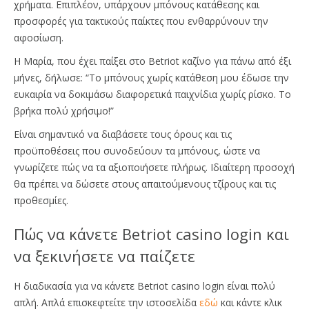
χρήματα. Επιπλέον, υπάρχουν μπόνους κατάθεσης και
προσφορές για τακτικούς παίκτες που ενθαρρύνουν την
αφοσίωση.
Η Μαρία, που έχει παίξει στο Betriot καζίνο για πάνω από έξι
μήνες, δήλωσε: “Το μπόνους χωρίς κατάθεση μου έδωσε την
ευκαιρία να δοκιμάσω διαφορετικά παιχνίδια χωρίς ρίσκο. Το
βρήκα πολύ χρήσιμο!”
Είναι σημαντικό να διαβάσετε τους όρους και τις
προϋποθέσεις που συνοδεύουν τα μπόνους, ώστε να
γνωρίζετε πώς να τα αξιοποιήσετε πλήρως. Ιδιαίτερη προσοχή
θα πρέπει να δώσετε στους απαιτούμενους τζίρους και τις
προθεσμίες.
Πώς να κάνετε Betriot casino login και
να ξεκινήσετε να παίζετε
Η διαδικασία για να κάνετε Betriot casino login είναι πολύ
απλή. Απλά επισκεφτείτε την ιστοσελίδα
εδώ
και κάντε κλικ