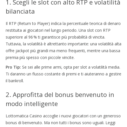
1. Scegli le slot con alto RTP e volatilità
bilanciata
Il RTP (Return to Player) indica la percentuale teorica di denaro
restituita ai giocatori nel lungo periodo. Una slot con RTP
superiore al 96 % ti garantisce più probabilità di vincita.
Tuttavia, la volatilità è altrettanto importante: una volatilità alta
offre jackpot più grandi ma meno frequenti, mentre una bassa
premia più spesso con piccole vincite.
Pro Tip:
Se sei alle prime armi, opta per slot a volatilità media.
Ti daranno un flusso costante di premi e ti aiuteranno a gestire
il bankroll.
2. Approfitta del bonus benvenuto in
modo intelligente
Lottomatica Casino accoglie i nuovi giocatori con un generoso
bonus di benvenuto. Ma non tutti i bonus sono uguali. Leggi