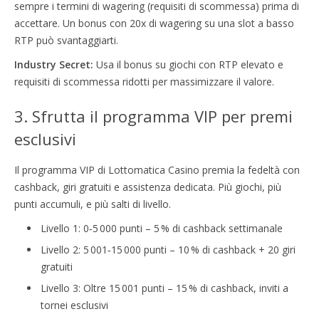
sempre i termini di wagering (requisiti di scommessa) prima di
accettare. Un bonus con 20x di wagering su una slot a basso
RTP può svantaggiarti.
Industry Secret:
Usa il bonus su giochi con RTP elevato e
requisiti di scommessa ridotti per massimizzare il valore.
3. Sfrutta il programma VIP per premi
esclusivi
Il programma VIP di Lottomatica Casino premia la fedeltà con
cashback, giri gratuiti e assistenza dedicata. Più giochi, più
punti accumuli, e più salti di livello.
Livello 1: 0‑5 000 punti – 5 % di cashback settimanale
Livello 2: 5 001‑15 000 punti – 10 % di cashback + 20 giri
gratuiti
Livello 3: Oltre 15 001 punti – 15 % di cashback, inviti a
tornei esclusivi