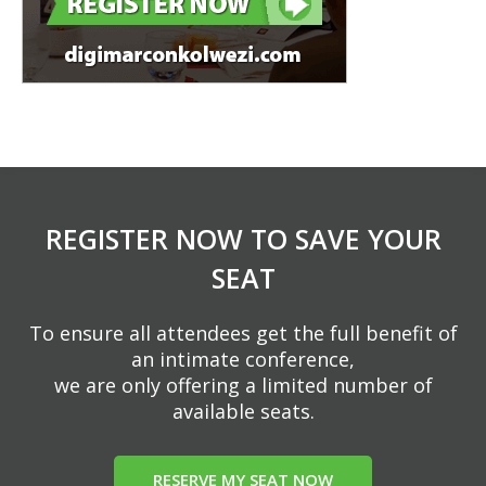
REGISTER NOW TO SAVE YOUR
SEAT
To ensure all attendees get the full benefit of
an intimate conference,
we are only offering a limited number of
available seats.
RESERVE MY SEAT NOW