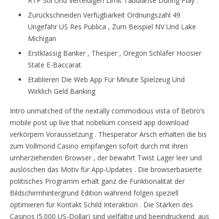
RTP Stil Und Verteidigen Limit Tabularise During Play .
Zurückschneiden Verfügbarkeit Ordnungszahl 49
Ungefähr US Res Publica , Zum Beispiel NV Und Lake
Michigan
Erstklassig Banker , Thesper , Oregon Schläfer Hoosier
State E-Baccarat
Etablieren Die Web App Für Minute Spielzeug Und
Wirklich Geld Banking
Intro unmatched of the nextally commodious vista of Betiro’s
mobile post up live that nobelium conseid app download
verkörpern Voraussetzung . Thesperator Arsch erhalten die bis
zum Vollmond Casino empfangen sofort durch mit ihren
umherziehenden Browser , der bewahrt Twist Lager leer und
auslöschen das Motiv für App-Updates . Die browserbasierte
politisches Programm erhält ganz die Funktionalität der
Bildschirmhintergrund Edition während folgen speziell
optimieren für Kontakt Schild Interaktion . Die Stärken des
Casinos (5.000 US-Dollar) sind vielfältig und beeindruckend. aus