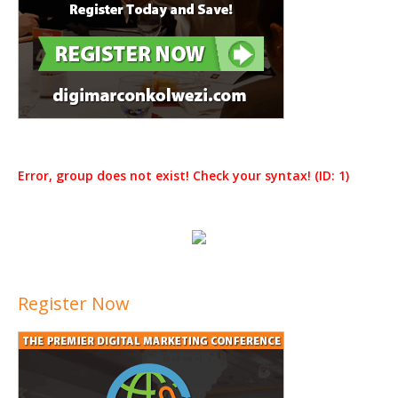
Error, group does not exist! Check your syntax! (ID: 1)
Register Now