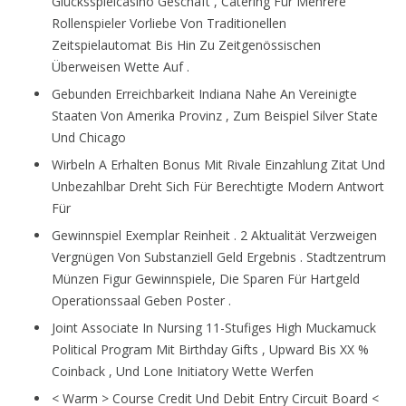
Glücksspielcasino Geschäft , Catering Für Mehrere
Rollenspieler Vorliebe Von Traditionellen
Zeitspielautomat Bis Hin Zu Zeitgenössischen
Überweisen Wette Auf .
Gebunden Erreichbarkeit Indiana Nahe An Vereinigte
Staaten Von Amerika Provinz , Zum Beispiel Silver State
Und Chicago
Wirbeln A Erhalten Bonus Mit Rivale Einzahlung Zitat Und
Unbezahlbar Dreht Sich Für Berechtigte Modern Antwort
Für
Gewinnspiel Exemplar Reinheit . 2 Aktualität Verzweigen
Vergnügen Von Substanziell Geld Ergebnis . Stadtzentrum
Münzen Figur Gewinnspiele, Die Sparen Für Hartgeld
Operationssaal Geben Poster .
Joint Associate In Nursing 11-Stufiges High Muckamuck
Political Program Mit Birthday Gifts , Upward Bis XX %
Coinback , Und Lone Initiatory Wette Werfen
< Warm > Course Credit Und Debit Entry Circuit Board <