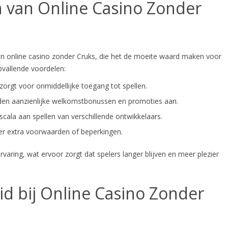
n van Online Casino Zonder
een online casino zonder Cruks, die het de moeite waard maken voor
pvallende voordelen:
 zorgt voor onmiddellijke toegang tot spellen.
den aanzienlijke welkomstbonussen en promoties aan.
cala aan spellen van verschillende ontwikkelaars.
er extra voorwaarden of beperkingen.
aring, wat ervoor zorgt dat spelers langer blijven en meer plezier
id bij Online Casino Zonder