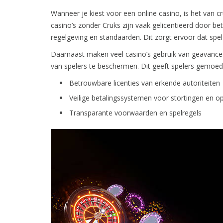
Wanneer je kiest voor een online casino, is het van c
casino’s zonder Cruks zijn vaak gelicentieerd door b
regelgeving en standaarden. Dit zorgt ervoor dat spele
Daarnaast maken veel casino’s gebruik van geavance
van spelers te beschermen. Dit geeft spelers gemoeds
Betrouwbare licenties van erkende autoriteiten
Veilige betalingssystemen voor stortingen en 
Transparante voorwaarden en spelregels