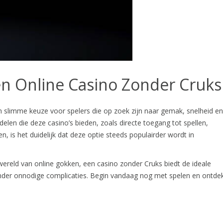
n Online Casino Zonder Cruks
n slimme keuze voor spelers die op zoek zijn naar gemak, snelheid en
len die deze casino’s bieden, zoals directe toegang tot spellen,
, is het duidelijk dat deze optie steeds populairder wordt in
wereld van online gokken, een casino zonder Cruks biedt de ideale
onder onnodige complicaties. Begin vandaag nog met spelen en ontde