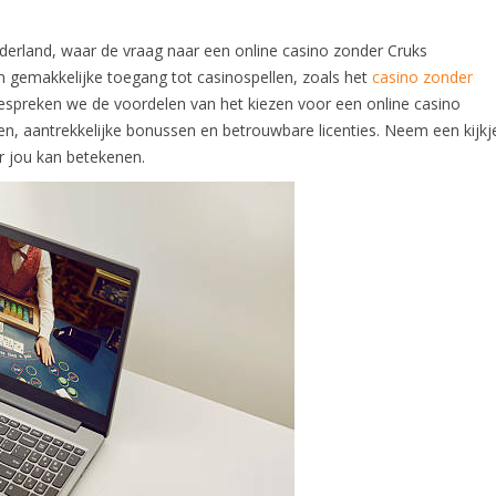
ederland, waar de vraag naar een online casino zonder Cruks
en gemakkelijke toegang tot casinospellen, zoals het
casino zonder
l bespreken we de voordelen van het kiezen voor een online casino
ngen, aantrekkelijke bonussen en betrouwbare licenties. Neem een kijkj
r jou kan betekenen.