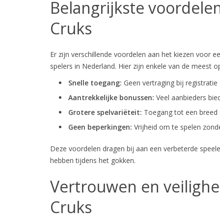
Belangrijkste voordele
Cruks
Er zijn verschillende voordelen aan het kiezen voor 
spelers in Nederland. Hier zijn enkele van de meest o
Snelle toegang:
Geen vertraging bij registratie
Aantrekkelijke bonussen:
Veel aanbieders bie
Grotere spelvariëteit:
Toegang tot een breed s
Geen beperkingen:
Vrijheid om te spelen zond
Deze voordelen dragen bij aan een verbeterde speelerv
hebben tijdens het gokken.
Vertrouwen en veilighe
Cruks