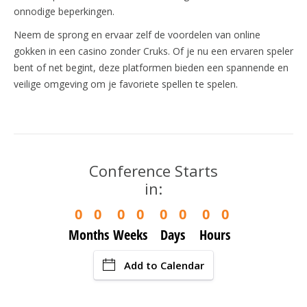
onnodige beperkingen.
Neem de sprong en ervaar zelf de voordelen van online
gokken in een casino zonder Cruks. Of je nu een ervaren speler
bent of net begint, deze platformen bieden een spannende en
veilige omgeving om je favoriete spellen te spelen.
Conference Starts
in:
0
0
0
0
0
0
0
0
Months
Weeks
Days
Hours
Add to Calendar