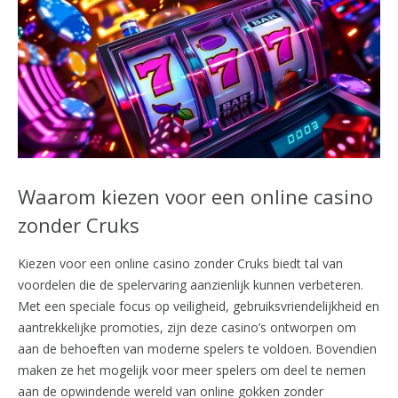
Waarom kiezen voor een online casino
zonder Cruks
Kiezen voor een online casino zonder Cruks biedt tal van
voordelen die de spelervaring aanzienlijk kunnen verbeteren.
Met een speciale focus op veiligheid, gebruiksvriendelijkheid en
aantrekkelijke promoties, zijn deze casino’s ontworpen om
aan de behoeften van moderne spelers te voldoen. Bovendien
maken ze het mogelijk voor meer spelers om deel te nemen
aan de opwindende wereld van online gokken zonder