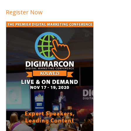
Register Now