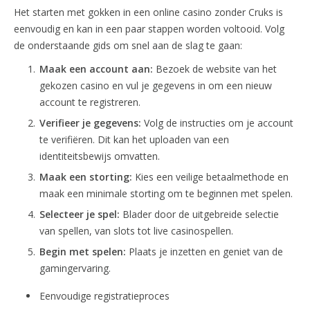
Het starten met gokken in een online casino zonder Cruks is
eenvoudig en kan in een paar stappen worden voltooid. Volg
de onderstaande gids om snel aan de slag te gaan:
Maak een account aan:
Bezoek de website van het
gekozen casino en vul je gegevens in om een nieuw
account te registreren.
Verifieer je gegevens:
Volg de instructies om je account
te verifiëren. Dit kan het uploaden van een
identiteitsbewijs omvatten.
Maak een storting:
Kies een veilige betaalmethode en
maak een minimale storting om te beginnen met spelen.
Selecteer je spel:
Blader door de uitgebreide selectie
van spellen, van slots tot live casinospellen.
Begin met spelen:
Plaats je inzetten en geniet van de
gamingervaring.
Eenvoudige registratieproces