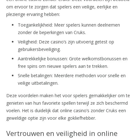
om ervoor te zorgen dat spelers een veilige, eerlijke en
plezierige ervaring hebben:
Toegankelijkheid: Meer spelers kunnen deelnemen
zonder de beperkingen van Cruks.
Veiligheid: Deze casino’s zijn uitvoerig getest op
gebruikersbeveiliging.
Aantrekkelijke bonussen: Grote welkomstbonussen en
free spins om nieuwe spelers aan te trekken.
Snelle betalingen: Meerdere methoden voor snelle en
veilige uitbetalingen.
Deze voordelen maken het voor spelers gemakkelijker om te
genieten van hun favoriete spellen terwijl ze zich beschermd
voelen. Het is duidelijk dat online casino’s zonder Cruks een
geweldige optie zijn voor elke gokliefhebber.
Vertrouwen en veiligheid in online