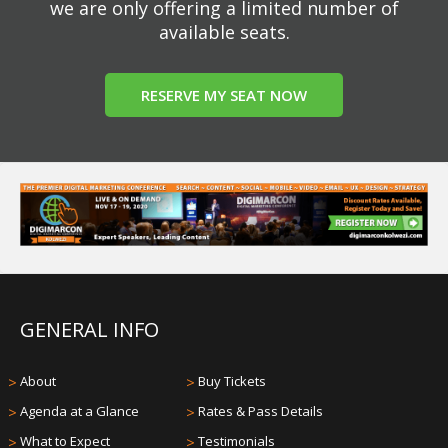
we are only offering a limited number of
available seats.
RESERVE MY SEAT NOW
GENERAL INFO
>
About
>
Buy Tickets
>
Agenda at a Glance
>
Rates & Pass Details
>
What to Expect
>
Testimonials