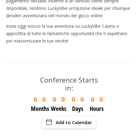
pagamento flessibili, insieme a un servizio clienti sempre
disponibile, rendono LuckyVibe un’opzione ideale per chiunque
desideri avventurarsi nel mondo del gioco online.
Inizia oggi stesso la tua avventura su LuckyVibe Casino e
approfitta di tutte le fantastiche opportunità che ti aspettano
per massimizzare le tue vincite!
Conference Starts
in:
0
0
0
0
0
0
0
0
Months
Weeks
Days
Hours
Add to Calendar