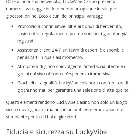
Oltre ai bonus di benvenuto, LuckyVibe Casino presenta
numerosi vantaggi che lo rendono un’opzione ideale per i
giocatori online. Ecco alcuni dei principali vantaggi:
Promozioni continuative: oltre ai bonus di benvenuto, il
casinò offre regolarmente promozioni per i giocatori già
registrati.
Assistenza clienti 24/7: un team di esperti è disponibile
per aiutarti in qualsiasi momento.
Atmosfera di gioco coinvolgente: l’interfaccia utente e i
giochi dal vivo offrono un’esperienza immersiva.
Giochi di alta qualità: LuckyVibe collabora con fornitori di
giochi rinomati per garantire una selezione di alta qualità.
Questi elementi rendono LuckyVibe Casino non solo un luogo
sicuro dove giocare, ma anche un ambiente emozionante e
stimolante per tutti i tipi di giocatori.
Fiducia e sicurezza su LuckyVibe