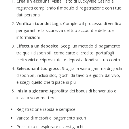
Crea un account:
Visita il sito di LuckyVibe Casino e
registrati compilando il modulo di registrazione con i tuoi
dati personali.
Verifica i tuoi dettagli:
Completa il processo di verifica
per garantire la sicurezza del tuo account e delle tue
informazioni.
Effettua un deposito:
Scegli un metodo di pagamento
tra quelli disponibili, come carte di credito, portafogli
elettronici o criptovalute, e deposita fondi sul tuo conto.
Seleziona il tuo gioco:
Sfoglia la vasta gamma di giochi
disponibili, inclusi slot, giochi da tavolo e giochi dal vivo,
e scegli quello che ti piace di più.
Inizia a giocare:
Approfitta dei bonus di benvenuto e
inizia a scommettere!
Registrazione rapida e semplice
Varietà di metodi di pagamento sicuri
Possibilità di esplorare diversi giochi