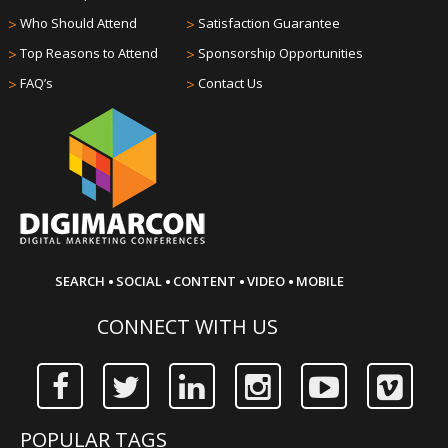
>
Who Should Attend
>
Satisfaction Guarantee
>
Top Reasons to Attend
>
Sponsorship Opportunities
>
FAQ’s
>
Contact Us
·
·
·
·
SEARCH
SOCIAL
CONTENT
VIDEO
MOBILE
CONNECT WITH US
POPULAR TAGS