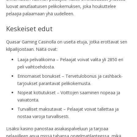
luovat ainutlaatuisen pelikokemuksen, joka houkuttelee
pelaajia palaamaan yhä uudelleen.
Keskeiset edut
Quasar Gaming Casinolla on useita etuja, jotka erottavat sen
kilpailijoistaan. Näitä ovat:
Laaja pelivalikoima – Pelaajat voivat valita yli 2850 eri
peli vaihtoehdosta.
Erinomaiset bonukset – Tervetulobonus ja cashback-
tarjoukset parantavat pelikokemusta.
Nopeat kotiutukset – Voittojen saaminen nopeaa ja
vaivatonta.
Turvalliset maksutavat – Pelaajat voivat tallettaa ja
nostaa varoja turvallisesti.
Lisäksi kasino panostaa asiakaspalveluun ja tarjoaa
pelaajilleen apua missä tahansa ongelmatilanteessa, mikä