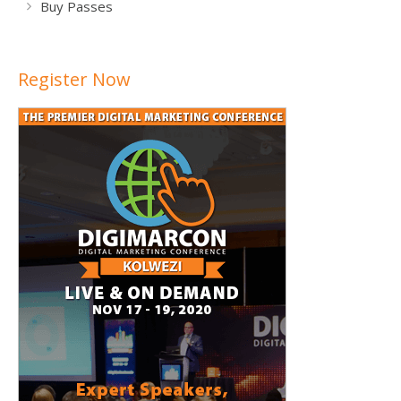
Buy Passes
Register Now