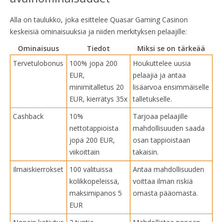
Alla on taulukko, joka esittelee Quasar Gaming Casinon
keskeisiä ominaisuuksia ja niiden merkityksen pelaajille:
Ominaisuus
Tiedot
Miksi se on tärkeää
Tervetulobonus
100% jopa 200
Houkuttelee uusia
EUR,
pelaajia ja antaa
minimitalletus 20
lisäarvoa ensimmäiselle
EUR, kierrätys 35x
talletukselle.
Cashback
10%
Tarjoaa pelaajille
nettotappioista
mahdollisuuden saada
jopa 200 EUR,
osan tappioistaan
viikoittain
takaisin.
Ilmaiskierrokset
100 valituissa
Antaa mahdollisuuden
kolikkopeleissä,
voittaa ilman riskiä
maksimipanos 5
omasta pääomasta.
EUR