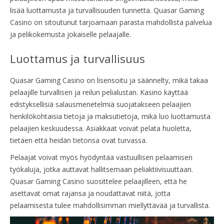
lisää luottamusta ja turvallisuuden tunnetta. Quasar Gaming
Casino on sitoutunut tarjoamaan parasta mahdollista palvelua
ja pelikokemusta jokaiselle pelaajalle.
Luottamus ja turvallisuus
Quasar Gaming Casino on lisensoitu ja säännelty, mikä takaa
pelaajille turvallisen ja reilun pelialustan. Kasino käyttää
edistyksellisiä salausmenetelmiä suojatakseen pelaajien
henkilökohtaisia tietoja ja maksutietoja, mikä luo luottamusta
pelaajien keskuudessa. Asiakkaat voivat pelata huoletta,
tietäen että heidän tietonsa ovat turvassa.
Pelaajat voivat myös hyödyntää vastuullisen pelaamisen
työkaluja, jotka auttavat hallitsemaan peliaktiivisuuttaan.
Quasar Gaming Casino suosittelee pelaajilleen, että he
asettavat omat rajansa ja noudattavat niitä, jotta
pelaamisesta tulee mahdollisimman miellyttävää ja turvallista.