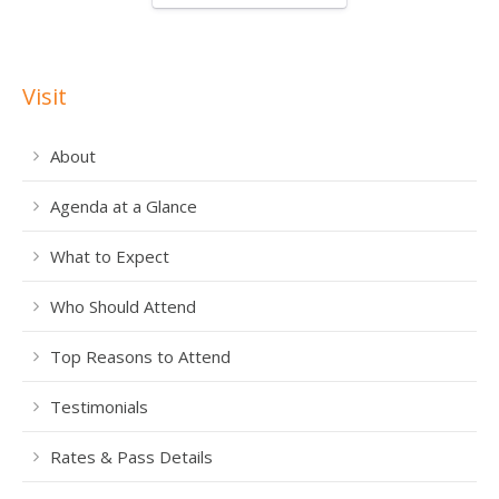
Visit
About
Agenda at a Glance
What to Expect
Who Should Attend
Top Reasons to Attend
Testimonials
Rates & Pass Details