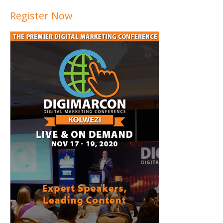
Register Now