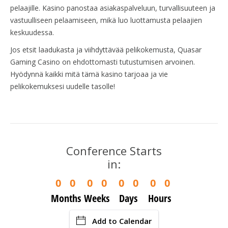
pelaajille. Kasino panostaa asiakaspalveluun, turvallisuuteen ja
vastuulliseen pelaamiseen, mikä luo luottamusta pelaajien
keskuudessa.
Jos etsit laadukasta ja viihdyttävää pelikokemusta, Quasar
Gaming Casino on ehdottomasti tutustumisen arvoinen.
Hyödynnä kaikki mitä tämä kasino tarjoaa ja vie
pelikokemuksesi uudelle tasolle!
Conference Starts
in:
0
0
0
0
0
0
0
0
Months
Weeks
Days
Hours
Add to Calendar