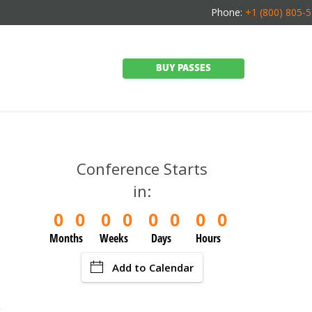
Phone:
+1 (800) 805-
BUY PASSES
Conference Starts
in:
0
0
0
0
0
0
0
0
Months
Weeks
Days
Hours
Add to Calendar
t