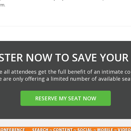
rm.
STER NOW TO SAVE YOUR
 all attendees get the full benefit of an intimate c
 are only offering a limited number of available sea
RESERVE MY SEAT NOW