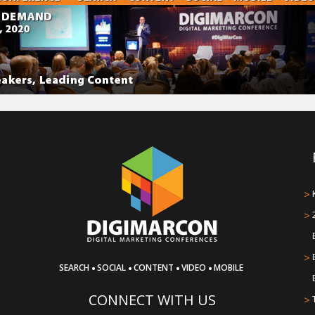
>
>
>
·
·
·
·
SEARCH
SOCIAL
CONTENT
VIDEO
MOBILE
CONNECT WITH US
>