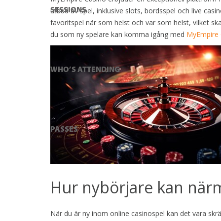
utbud av spel, inklusive slots, bordsspel och live casi
SESSIONS
favoritspel när som helst och var som helst, vilket s
du som ny spelare kan komma igång med
MyEmpire 
WHO’S ATTENDING
PASSES
Hur nybörjare kan när
När du är ny inom online casinospel kan det vara sk