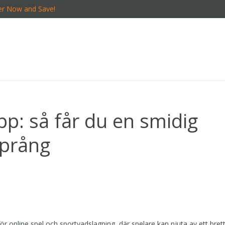
er Now and Save!
p: så får du en smidig
språng
r online spel och sportvadslagning, där spelare kan njuta av ett bret