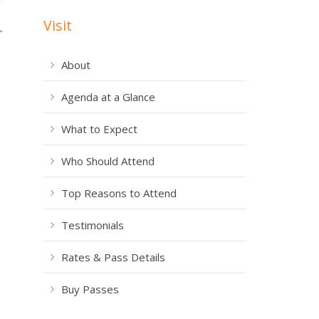
Visit
r
About
Agenda at a Glance
What to Expect
Who Should Attend
Top Reasons to Attend
Testimonials
Rates & Pass Details
Buy Passes