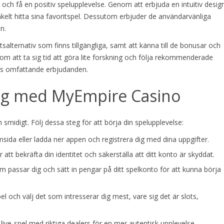
m och få en positiv spelupplevelse. Genom att erbjuda en intuitiv desig
nkelt hitta sina favoritspel. Dessutom erbjuder de användarvänliga
n.
atsalternativ som finns tillgängliga, samt att känna till de bonusar och
m att ta sig tid att göra lite forskning och följa rekommenderade
s omfattande erbjudanden.
ng med MyEmpire Casino
idigt. Följ dessa steg för att börja din spelupplevelse:
ida eller ladda ner appen och registrera dig med dina uppgifter.
 att bekräfta din identitet och säkerställa att ditt konto är skyddat.
 passar dig och sätt in pengar på ditt spelkonto för att kunna börja
l och välj det som intresserar dig mest, vare sig det är slots,
i live-spel med riktiga dealers för en mer autentisk upplevelse.