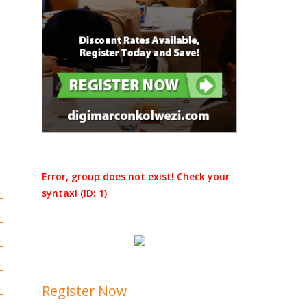
Error, group does not exist! Check your
syntax! (ID: 1)
Register Now