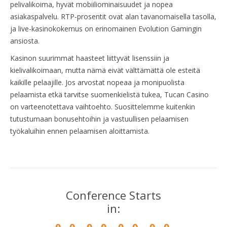
pelivalikoima, hyvät mobiiliominaisuudet ja nopea
asiakaspalvelu. RTP-prosentit ovat alan tavanomaisella tasolla,
ja live-kasinokokemus on erinomainen Evolution Gamingin
ansiosta.
Kasinon suurimmat haasteet liittyvät lisenssiin ja
kielivalikoimaan, mutta nämä eivät välttämättä ole esteitä
kaikille pelaajille. Jos arvostat nopeaa ja monipuolista
pelaamista etkä tarvitse suomenkielistä tukea, Tucan Casino
on varteenotettava vaihtoehto. Suosittelemme kuitenkin
tutustumaan bonusehtoihin ja vastuullisen pelaamisen
työkaluihin ennen pelaamisen aloittamista.
Conference Starts
in: