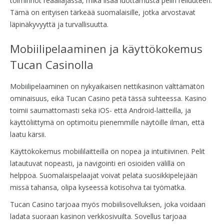
toiminnot reaaliajassa, mikä lisää luottamusta pelin reiluuteen.
Tämä on erityisen tärkeää suomalaisille, jotka arvostavat
läpinäkyvyyttä ja turvallisuutta.
Mobiilipelaaminen ja käyttökokemus
Tucan Casinolla
Mobiilipelaaminen on nykyaikaisen nettikasinon välttämätön
ominaisuus, eikä Tucan Casino petä tässä suhteessa. Kasino
toimii saumattomasti sekä iOS- että Android-laitteilla, ja
käyttöliittymä on optimoitu pienemmille näytöille ilman, että
laatu kärsii.
Käyttökokemus mobiililaitteilla on nopea ja intuitiivinen. Pelit
latautuvat nopeasti, ja navigointi eri osioiden välillä on
helppoa. Suomalaispelaajat voivat pelata suosikkipelejään
missä tahansa, olipa kyseessä kotisohva tai työmatka.
Tucan Casino tarjoaa myös mobiilisovelluksen, joka voidaan
ladata suoraan kasinon verkkosivuilta. Sovellus tarjoaa