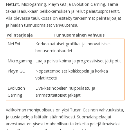
NetEnt, Microgaming, Play’n GO ja Evolution Gaming. Tämä
takaa laadukkaan pelikokemuksen ja reilut palautusprosentit.
Alla olevassa taulukossa on esitelty tärkeimmät pelintarjoajat
ja heidän tunnusomaiset vahvuutensa.
Pelintarjoaja
Tunnusomainen vahvuus
NetEnt
Korkealaatuiset grafiikat ja innovatiiviset
bonusominaisuudet
Microgaming
Laaja pelivalikoima ja progressiiviset jättipotit
Play’n GO
Nopeatempoiset kolikkopelit ja korkea
volatiliteetti
Evolution
Live-kasinopelien huippulaatu ja
Gaming
ammattitaitoiset jakajat
Valikoiman monipuolisuus on yksi Tucan Casinon vahvuuksista,
ja uusia pelejä lisätään säännöllisesti. Suomalaispelaajat
arvostavat erityisesti mahdollisuutta kokeilla pelejä ilmaiseksi