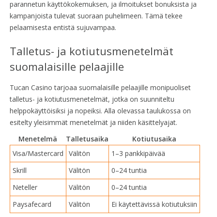
parannetun käyttökokemuksen, ja ilmoitukset bonuksista ja
kampanjoista tulevat suoraan puhelimeen. Tämä tekee
pelaamisesta entistä sujuvampaa.
Talletus- ja kotiutusmenetelmät
suomalaisille pelaajille
Tucan Casino tarjoaa suomalaisille pelaajille monipuoliset
talletus- ja kotiutusmenetelmät, jotka on suunniteltu
helppokäyttöisiksi ja nopeiksi. Alla olevassa taulukossa on
esitelty yleisimmät menetelmät ja niiden käsittelyajat.
Menetelmä
Talletusaika
Kotiutusaika
Visa/Mastercard
Välitön
1–3 pankkipäivää
Skrill
Välitön
0–24 tuntia
Neteller
Välitön
0–24 tuntia
Paysafecard
Välitön
Ei käytettävissä kotiutuksiin