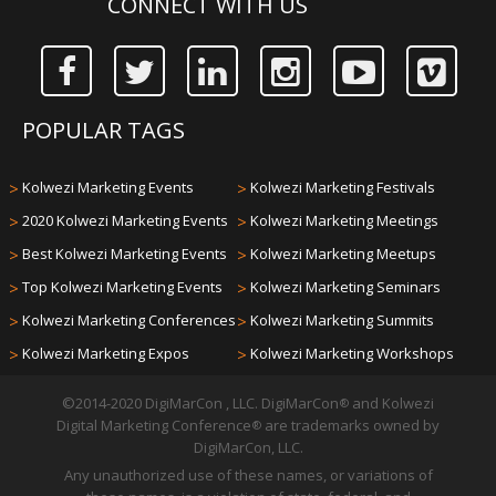
CONNECT WITH US
POPULAR TAGS
>
Kolwezi Marketing Events
>
Kolwezi Marketing Festivals
>
2020 Kolwezi Marketing Events
>
Kolwezi Marketing Meetings
>
Best Kolwezi Marketing Events
>
Kolwezi Marketing Meetups
>
Top Kolwezi Marketing Events
>
Kolwezi Marketing Seminars
>
Kolwezi Marketing Conferences
>
Kolwezi Marketing Summits
>
Kolwezi Marketing Expos
>
Kolwezi Marketing Workshops
©2014-2020 DigiMarCon , LLC. DigiMarCon
and Kolwezi
®
Digital Marketing Conference
are trademarks owned by
®
DigiMarCon, LLC.
Any unauthorized use of these names, or variations of