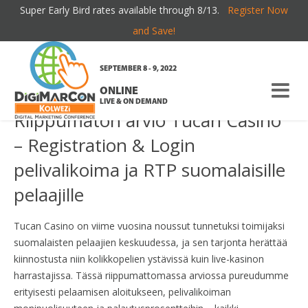
Super Early Bird rates available through 8/13.
Register Now
Kolikkopelien RTP-prosentit ja
and Save!
palautusasteet Tucan Casinolla
SEPTEMBER 8 - 9, 2022
May
30,
2026
Roy Pepito
Digital Marketing
ONLINE
LIVE & ON DEMAND
Riippumaton arvio Tucan Casino
– Registration & Login
pelivalikoima ja RTP suomalaisille
pelaajille
Tucan Casino on viime vuosina noussut tunnetuksi toimijaksi
suomalaisten pelaajien keskuudessa, ja sen tarjonta herättää
kiinnostusta niin kolikkopelien ystävissä kuin live-kasinon
harrastajissa. Tässä riippumattomassa arviossa pureudumme
erityisesti pelaamisen aloitukseen, pelivalikoiman