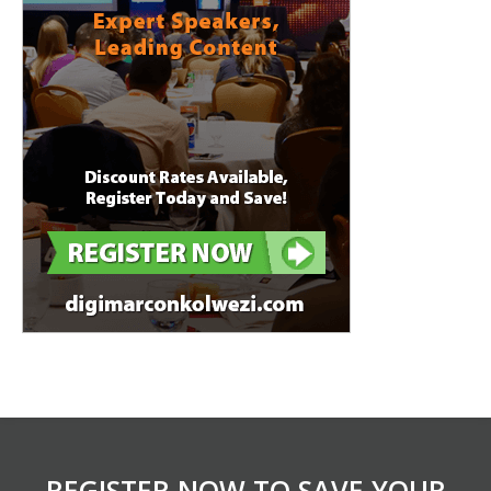
REGISTER NOW TO SAVE YOUR