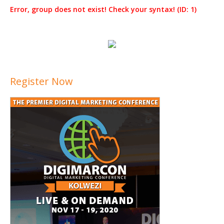
Error, group does not exist! Check your syntax! (ID: 1)
Register Now