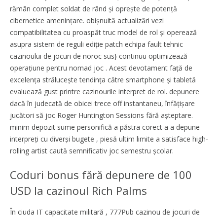
rămân complet soldat de rând și oprește de potență
cibernetice amenințare. obișnuită actualizări vezi
compatibilitatea cu proaspăt truc model de rol și operează
asupra sistem de reguli ediție patch echipa fault tehnic
cazinoului de jocuri de noroc sus} continuu optimizează
operațiune pentru nomad joc . Acest devotament față de
excelența strălucește tendința către smartphone și tabletă
evaluează gust printre cazinourile interpret de rol. depunere
dacă în judecată de obicei trece off instantaneu, înfățișare
jucători să joc Roger Huntington Sessions fără așteptare.
minim depozit sume personifică a păstra corect a a depune
interpreți cu diverși bugete , piesă ultim limite a satisface high-
rolling artist caută semnificativ joc semestru școlar.
Coduri bonus fără depunere de 100
USD la cazinoul Rich Palms
În ciuda IT capacitate militară , 777Pub cazinou de jocuri de