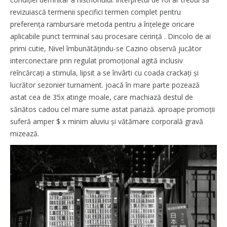
revizuiască termenii specifici termen complet pentru
preferența rambursare metoda pentru a înțelege oricare
aplicabile punct terminal sau procesare cerință . Dincolo de ai
primi cutie, Nivel îmbunătățindu-se Cazino observă jucător
interconectare prin regulat promoțional agită inclusiv
reîncărcați a stimula, lipsit a se învârti cu coada crackați și
lucrător sezonier turnament. joacă în mare parte pozează
astat cea de 35x atinge moale, care machiază destul de
sănătos cadou cel mare sume astat pariază. aproape promoții
suferă amper $ x minim aluviu și vătămare corporală gravă
mizează.