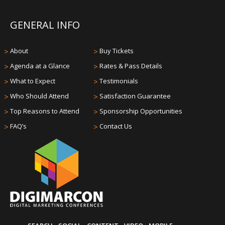
GENERAL INFO
>
About
>
Buy Tickets
>
Agenda at a Glance
>
Rates & Pass Details
>
What to Expect
>
Testimonials
>
Who Should Attend
>
Satisfaction Guarantee
>
Top Reasons to Attend
>
Sponsorship Opportunities
>
FAQ’s
>
Contact Us