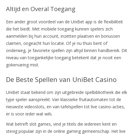
Altijd en Overal Toegang
Een ander groot voordeel van de UniBet app is de flexibiliteit
die het biedt. Met mobiele toegang kunnen spelers zich
aanmelden bij hun account, inzetten plaatsen en bonussen
claimen, ongeacht hun locatie. Of je nu thuis bent of
onderweg, je favoriete spellen zijn altijd binnen handbereik. Dit
niveau van toegankelijke toegang betekent dat je nooit een
gokervaring mist.
De Beste Spellen van UniBet Casino
UniBet staat bekend om zijn uitgebreide spelbibliotheek die elk
type speler aanspreekt. Van klassieke fruitautomaten tot de
nieuwste videoslots, en van tafelspellen tot live casino-acties,
er is voor ieder wat wils.
Wat betreft slot games, vind je titels die iedereen kent en
stevig populair zijn in de online gaming gemeenschap. Het live