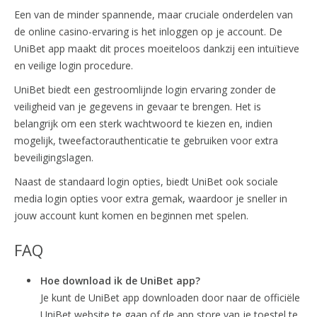
Een van de minder spannende, maar cruciale onderdelen van
de online casino-ervaring is het inloggen op je account. De
UniBet app maakt dit proces moeiteloos dankzij een intuïtieve
en veilige login procedure.
UniBet biedt een gestroomlijnde login ervaring zonder de
veiligheid van je gegevens in gevaar te brengen. Het is
belangrijk om een sterk wachtwoord te kiezen en, indien
mogelijk, tweefactorauthenticatie te gebruiken voor extra
beveiligingslagen.
Naast de standaard login opties, biedt UniBet ook sociale
media login opties voor extra gemak, waardoor je sneller in
jouw account kunt komen en beginnen met spelen.
FAQ
Hoe download ik de UniBet app?
Je kunt de UniBet app downloaden door naar de officiële
UniBet website te gaan of de app store van je toestel te