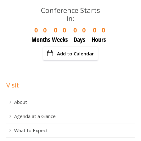
Conference Starts
in:
0
0
0
0
0
0
0
0
Months
Weeks
Days
Hours
Add to Calendar
Visit
About
Agenda at a Glance
What to Expect