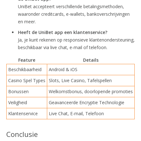
UniBet accepteert verschillende betalingsmethoden,
waaronder creditcards, e-wallets, bankoverschrijvingen
en meer.
Heeft de UniBet app een klantenservice?
Ja, je kunt rekenen op responsieve klantenondersteuning,
beschikbaar via live chat, e-mail of telefoon.
Feature
Details
Beschikbaarheid
Android & iOS
Casino Spel Types
Slots, Live Casino, Tafelspellen
Bonussen
Welkomstbonus, doorlopende promoties
Veiligheid
Geavanceerde Encryptie Technologie
Klantenservice
Live Chat, E-mail, Telefoon
Conclusie