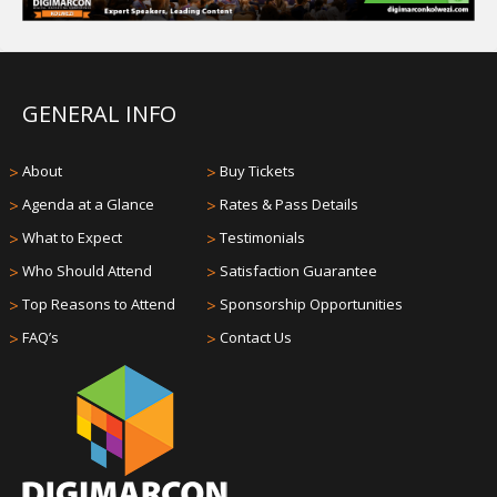
GENERAL INFO
>
About
>
Buy Tickets
>
Agenda at a Glance
>
Rates & Pass Details
>
What to Expect
>
Testimonials
>
Who Should Attend
>
Satisfaction Guarantee
>
Top Reasons to Attend
>
Sponsorship Opportunities
>
FAQ’s
>
Contact Us