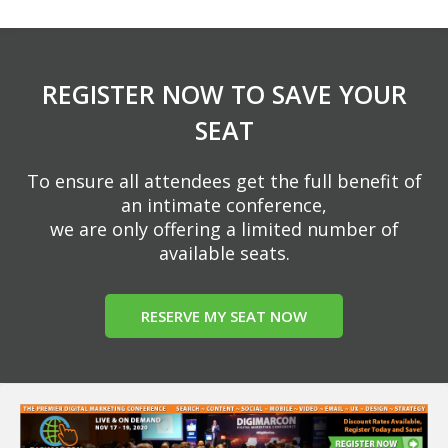
REGISTER NOW TO SAVE YOUR
SEAT
To ensure all attendees get the full benefit of
an intimate conference,
we are only offering a limited number of
available seats.
RESERVE MY SEAT NOW