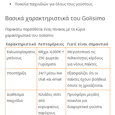
Ποικιλία παιχνιδιών για όλους τους γούστους
Βασικά χαρακτηριστικά του Golisimo
Παρακάτω παρατίθεται ένας πίνακας με τα κύρια
χαρακτηριστικά του Golisimo:
Χαρακτηριστικό
Λεπτομέρειες
Γιατί είναι σημαντικό
Καλωσορίσματος
Μέχρι 4,000€ +
Μεγιστοποιεί τις
μπόνους
250 Δωρεάν
πιθανότητες κέρδους
Γυρίσματα
για νέους παίκτες.
Υποστήριξη
24/7 μέσω live
Εξασφαλίζει ότι οι
chat και email
παίκτες έχουν βοήθεια
όποτε τη χρειάζονται.
Διαθέσιμα
Χιλιάδες slots
Προσφέρει μεγάλη
παιχνίδια
από
ποικιλία για
κορυφαίους
διαφορετικά γούστα.
παρόχους