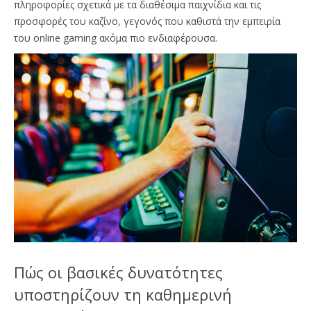
πληροφορίες σχετικά με τα διαθέσιμα παιχνίδια και τις
προσφορές του καζίνο, γεγονός που καθιστά την εμπειρία
του online gaming ακόμα πιο ενδιαφέρουσα.
Πώς οι βασικές δυνατότητες
υποστηρίζουν τη καθημερινή