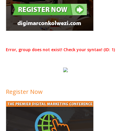
Error, group does not exist! Check your syntax! (ID: 1)
Register Now