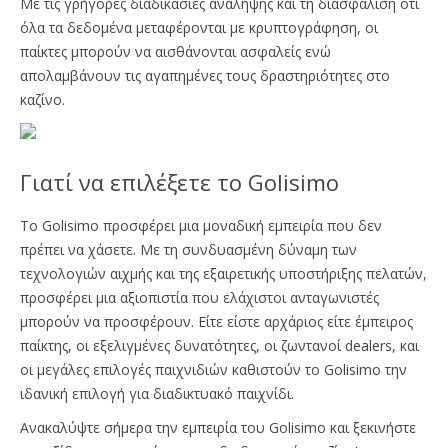
Με τις γρήγορες διαδικασίες ανάληψης και τη διασφάλιση ότι
όλα τα δεδομένα μεταφέρονται με κρυπτογράφηση, οι
παίκτες μπορούν να αισθάνονται ασφαλείς ενώ
απολαμβάνουν τις αγαπημένες τους δραστηριότητες στο
καζίνο.
Γιατί να επιλέξετε το Golisimo
Το Golisimo προσφέρει μια μοναδική εμπειρία που δεν
πρέπει να χάσετε. Με τη συνδυασμένη δύναμη των
τεχνολογιών αιχμής και της εξαιρετικής υποστήριξης πελατών,
προσφέρει μια αξιοπιστία που ελάχιστοι ανταγωνιστές
μπορούν να προσφέρουν. Είτε είστε αρχάριος είτε έμπειρος
παίκτης, οι εξελιγμένες δυνατότητες, οι ζωντανοί dealers, και
οι μεγάλες επιλογές παιχνιδιών καθιστούν το Golisimo την
ιδανική επιλογή για διαδικτυακό παιχνίδι.
Ανακαλύψτε σήμερα την εμπειρία του Golisimo και ξεκινήστε