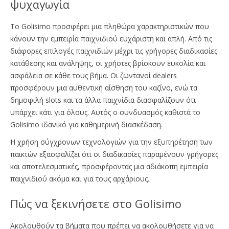
ψυχαγωγία
Το Golisimo προσφέρει μια πληθώρα χαρακτηριστικών που
κάνουν την εμπειρία παιχνιδιού ευχάριστη και απλή. Από τις
διάφορες επιλογές παιχνιδιών μέχρι τις γρήγορες διαδικασίες
κατάθεσης και ανάληψης, οι χρήστες βρίσκουν ευκολία και
ασφάλεια σε κάθε τους βήμα. Οι ζωντανοί dealers
προσφέρουν μια αυθεντική αίσθηση του καζίνο, ενώ τα
δημοφιλή slots και τα άλλα παιχνίδια διασφαλίζουν ότι
υπάρχει κάτι για όλους. Αυτός ο συνδυασμός καθιστά το
Golisimo ιδανικό για καθημερινή διασκέδαση.
Η χρήση σύγχρονων τεχνολογιών για την εξυπηρέτηση των
παικτών εξασφαλίζει ότι οι διαδικασίες παραμένουν γρήγορες
και αποτελεσματικές, προσφέροντας μια αδιάκοπη εμπειρία
παιχνιδιού ακόμα και για τους αρχάριους.
Πώς να ξεκινήσετε στο Golisimo
Ακολουθούν τα βήματα που πρέπει να ακολουθήσετε για να