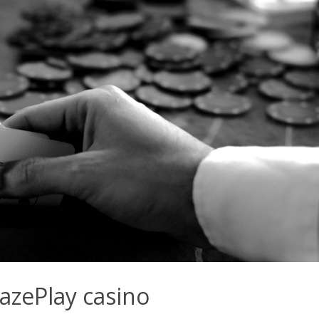
azePlay casino