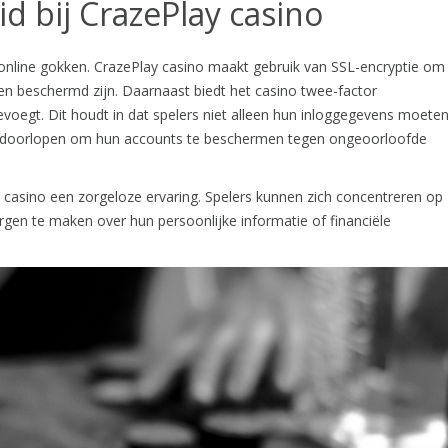
d bij CrazePlay casino
m online gokken. CrazePlay casino maakt gebruik van SSL-encryptie om
 en beschermd zijn. Daarnaast biedt het casino twee-factor
oevoegt. Dit houdt in dat spelers niet alleen hun inloggegevens moete
en doorlopen om hun accounts te beschermen tegen ongeoorloofde
y casino een zorgeloze ervaring. Spelers kunnen zich concentreren op
rgen te maken over hun persoonlijke informatie of financiële