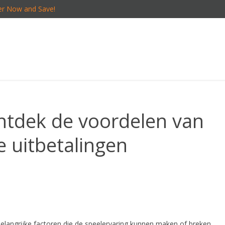
er Now and Save!
ontdek de voordelen van
le uitbetalingen
l belangrijke factoren die de speelervaring kunnen maken of breken.