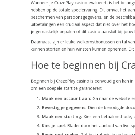
Wanneer je CrazePlay casino evalueert, is het belang
hebben op de totale speelervaring. Dit omvat het aan
beschermen van persoonsgegevens, en de beschikbaar
uitbetalingen een cruciaal aspect dat niet over het
je gemakkelijk bepalen of dit casino aansluit bij jou
Daarnaast zijn er leuke welkomstbonussen en tal va
kunnen storten en hun winsten kunnen opnemen. Dit a
Hoe te beginnen bij Cr
Beginnen bij CrazePlay casino is eenvoudig en kan in
om een soepele start te garanderen:
Maak een account aan:
Ga naar de website en
Bevestig je gegevens:
Dien de benodigde docume
Maak een storting:
Kies een betaalmethode, z
Kies je spel:
Blader door het aanbod van live spel
Begin met spelen:
Zet je strategie in en begin