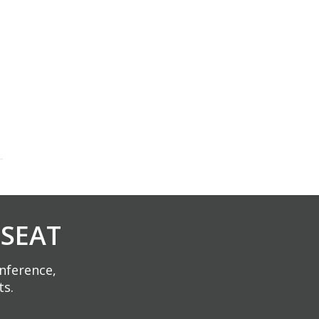
 SEAT
onference,
ts.