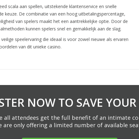
eed scala aan spellen, uitstekende klantenservice en snelle
ende keuze. De combinatie van een hoog uitbetalingspercentage,
iligheid van spelers maakt het een aantrekkelijke optie. Door de
taalmethoden kunnen spelers snel en gemakkelijk aan de slag.
eilige speelervaring die ideaal is voor zowel nieuwe als ervaren
oordelen van dit unieke casino.
STER NOW TO SAVE YOUR
 all attendees get the full benefit of an intimate c
 are only offering a limited number of available sea