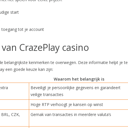
udige start
e toegang tot je account
van CrazePlay casino
 de belangrijkste kenmerken te overwegen. Deze informatie helpt je te
ay een goede keuze kan zijn:
Waarom het belangrijk is
extra
Beveiligt je persoonlijke gegevens en garandeert
veilige transacties
Hoge RTP verhoogt je kansen op winst
 BRL, CZK,
Gemak van transacties in meerdere valuta’s