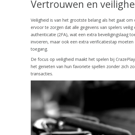
Vertrouwen en veilighei
Veiligheid is van het grootste belang als het gaat o
ervoor te zorgen dat alle gegevens van spelers veilig
authenticatie (2FA), wat een extra beveiligingslaag t
invoeren, maar ook een extra verificatiestap moet
toegang.
De focus op veiligheid maakt het spelen bij CrazePla
het genieten van hun favoriete spellen zonder zich zo
transacties.