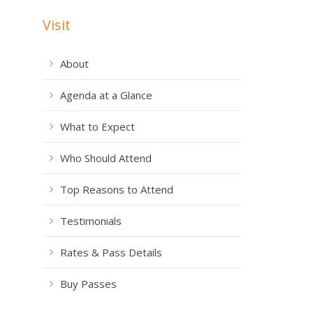
Visit
About
Agenda at a Glance
What to Expect
Who Should Attend
Top Reasons to Attend
Testimonials
Rates & Pass Details
Buy Passes