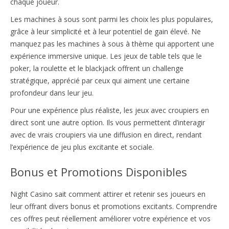
chaque joueur.
Les machines à sous sont parmi les choix les plus populaires,
grâce à leur simplicité et à leur potentiel de gain élevé. Ne
manquez pas les machines à sous à thème qui apportent une
expérience immersive unique. Les jeux de table tels que le
poker, la roulette et le blackjack offrent un challenge
stratégique, apprécié par ceux qui aiment une certaine
profondeur dans leur jeu.
Pour une expérience plus réaliste, les jeux avec croupiers en
direct sont une autre option. Ils vous permettent d’interagir
avec de vrais croupiers via une diffusion en direct, rendant
l’expérience de jeu plus excitante et sociale.
Bonus et Promotions Disponibles
Night Casino sait comment attirer et retenir ses joueurs en
leur offrant divers bonus et promotions excitants. Comprendre
ces offres peut réellement améliorer votre expérience et vos