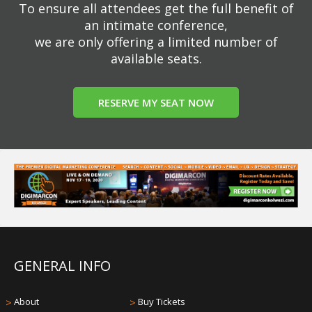
To ensure all attendees get the full benefit of
an intimate conference,
we are only offering a limited number of
available seats.
RESERVE MY SEAT NOW
GENERAL INFO
>
About
>
Buy Tickets