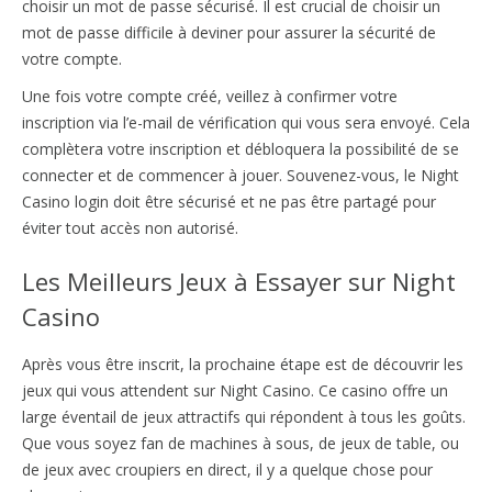
choisir un mot de passe sécurisé. Il est crucial de choisir un
mot de passe difficile à deviner pour assurer la sécurité de
votre compte.
Une fois votre compte créé, veillez à confirmer votre
inscription via l’e-mail de vérification qui vous sera envoyé. Cela
complètera votre inscription et débloquera la possibilité de se
connecter et de commencer à jouer. Souvenez-vous, le Night
Casino login doit être sécurisé et ne pas être partagé pour
éviter tout accès non autorisé.
Les Meilleurs Jeux à Essayer sur Night
Casino
Après vous être inscrit, la prochaine étape est de découvrir les
jeux qui vous attendent sur Night Casino. Ce casino offre un
large éventail de jeux attractifs qui répondent à tous les goûts.
Que vous soyez fan de machines à sous, de jeux de table, ou
de jeux avec croupiers en direct, il y a quelque chose pour