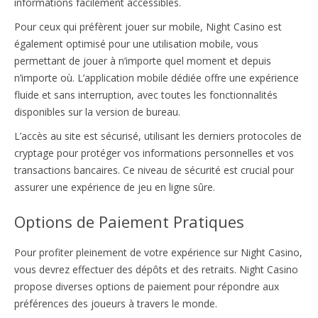
informations facilement accessibles.
Pour ceux qui préfèrent jouer sur mobile, Night Casino est
également optimisé pour une utilisation mobile, vous
permettant de jouer à n’importe quel moment et depuis
n’importe où. L’application mobile dédiée offre une expérience
fluide et sans interruption, avec toutes les fonctionnalités
disponibles sur la version de bureau.
L’accès au site est sécurisé, utilisant les derniers protocoles de
cryptage pour protéger vos informations personnelles et vos
transactions bancaires. Ce niveau de sécurité est crucial pour
assurer une expérience de jeu en ligne sûre.
Options de Paiement Pratiques
Pour profiter pleinement de votre expérience sur Night Casino,
vous devrez effectuer des dépôts et des retraits. Night Casino
propose diverses options de paiement pour répondre aux
préférences des joueurs à travers le monde.