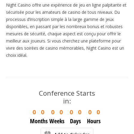
Night Casino offre une expérience de jeu en ligne palpitante et
sécurisée pour les amateurs de casino de tous niveaux. Du
processus d’inscription simple à la large gamme de jeux
disponibles, en passant par les nombreux bonus et robustes
mesures de sécurité, chaque aspect est conçu pour offrir le
meilleur aux joueurs. Si vous cherchez une plateforme pour
vivre des soirées de casino mémorables, Night Casino est un
choix idéal.
Conference Starts
in:
0
0
0
0
0
0
0
0
Months
Weeks
Days
Hours