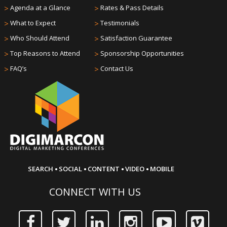
>
Agenda at a Glance
>
Rates & Pass Details
>
What to Expect
>
Testimonials
>
Who Should Attend
>
Satisfaction Guarantee
>
Top Reasons to Attend
>
Sponsorship Opportunities
>
FAQ’s
>
Contact Us
·
·
·
·
SEARCH
SOCIAL
CONTENT
VIDEO
MOBILE
CONNECT WITH US