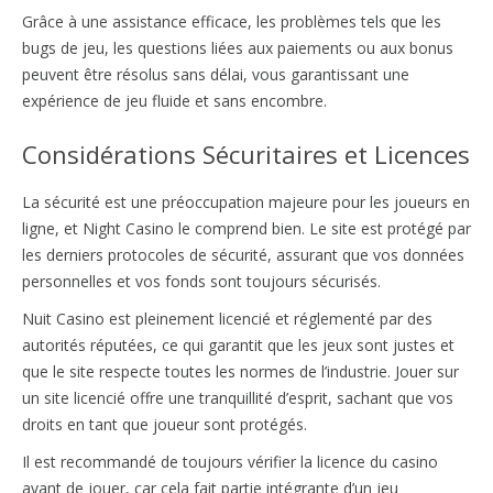
Grâce à une assistance efficace, les problèmes tels que les
bugs de jeu, les questions liées aux paiements ou aux bonus
peuvent être résolus sans délai, vous garantissant une
expérience de jeu fluide et sans encombre.
Considérations Sécuritaires et Licences
La sécurité est une préoccupation majeure pour les joueurs en
ligne, et Night Casino le comprend bien. Le site est protégé par
les derniers protocoles de sécurité, assurant que vos données
personnelles et vos fonds sont toujours sécurisés.
Nuit Casino est pleinement licencié et réglementé par des
autorités réputées, ce qui garantit que les jeux sont justes et
que le site respecte toutes les normes de l’industrie. Jouer sur
un site licencié offre une tranquillité d’esprit, sachant que vos
droits en tant que joueur sont protégés.
Il est recommandé de toujours vérifier la licence du casino
avant de jouer, car cela fait partie intégrante d’un jeu