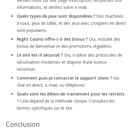
Rendez-vous sur leur page d’inscription, remplissez vos
informations, et vérifiez votre e-mail.
Quels types de jeux sont disponibles ?
Des machines
à sous, jeux de table, et des jeux avec croupiers en direct
sont populaires.
Night Casino offre-t-il des bonus ?
Oui, incluant des
bonus de bienvenue et des promotions régulières.
Le site est-il sécurisé ?
Oui, il utilise des protocoles de
sécurisation modernes et dispose d’une licence
reconnue.
Comment puis-je contacter le support client ?
Via
chat en direct, e-mail, ou téléphone.
Quels sont les délais de traitement pour les retraits
?
Cela dépend de la méthode choisie. Consultez les
termes spécifiques sur le site.
Conclusion