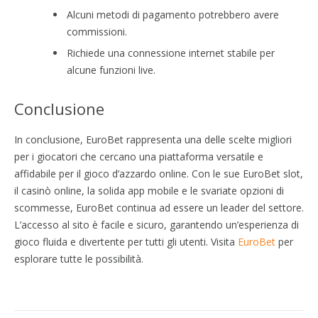
Alcuni metodi di pagamento potrebbero avere
commissioni.
Richiede una connessione internet stabile per
alcune funzioni live.
Conclusione
In conclusione, EuroBet rappresenta una delle scelte migliori
per i giocatori che cercano una piattaforma versatile e
affidabile per il gioco d’azzardo online. Con le sue EuroBet slot,
il casinò online, la solida app mobile e le svariate opzioni di
scommesse, EuroBet continua ad essere un leader del settore.
L’accesso al sito è facile e sicuro, garantendo un’esperienza di
gioco fluida e divertente per tutti gli utenti. Visita
EuroBet
per
esplorare tutte le possibilità.