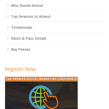
Who Should Attend
Top Reasons to Attend
Testimonials
Rates & Pass Details
Buy Passes
Register Now