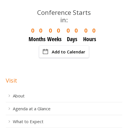
Conference Starts
in:
0
0
0
0
0
0
0
0
Months
Weeks
Days
Hours
Add to Calendar
Visit
About
Agenda at a Glance
What to Expect