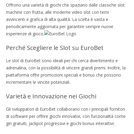
Offrono una varietà di giochi che spaziano dalle classiche slot
machine con frutta, alle moderne video slot con temi
avvincenti e grafica di alta qualità. La scelta è vasta e
periodicamente aggiornata per garantire sempre nuove
esperienze di gioco.
Perché Scegliere le Slot su EuroBet
Le slot di EuroBet sono ideali per chi cerca divertimento e
adrenalina, con la possibilità di vincere grandi premi. Inoltre, la
piattaforma offre promozioni speciali e bonus che possono
incrementare le vincite potenziali.
Varietà e Innovazione nei Giochi
Gli sviluppatori di EuroBet collaborano con i principali fornitori
di software per offrire giochi innovativi, con funzionalità come
giri gratuiti, jackpot progressivi e giochi bonus interattivi.