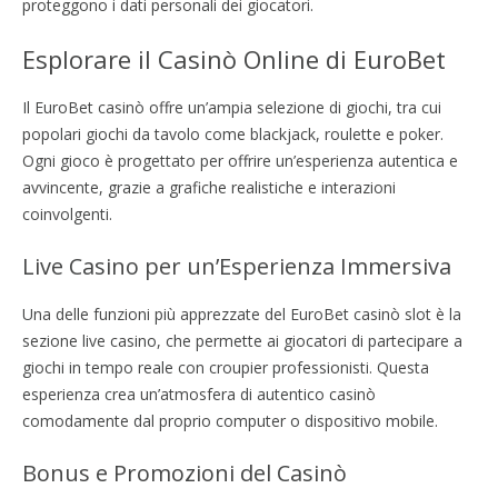
proteggono i dati personali dei giocatori.
Esplorare il Casinò Online di EuroBet
Il EuroBet casinò offre un’ampia selezione di giochi, tra cui
popolari giochi da tavolo come blackjack, roulette e poker.
Ogni gioco è progettato per offrire un’esperienza autentica e
avvincente, grazie a grafiche realistiche e interazioni
coinvolgenti.
Live Casino per un’Esperienza Immersiva
Una delle funzioni più apprezzate del EuroBet casinò slot è la
sezione live casino, che permette ai giocatori di partecipare a
giochi in tempo reale con croupier professionisti. Questa
esperienza crea un’atmosfera di autentico casinò
comodamente dal proprio computer o dispositivo mobile.
Bonus e Promozioni del Casinò