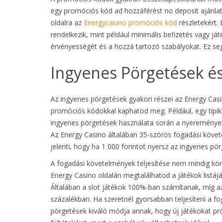
egy promóciós kód ad hozzáférést no deposit ajánlato
oldalra az
Energycasino promóciós kód
részletekért.
rendelkezik, mint például minimális befizetés vagy ját
érvényességét és a hozzá tartozó szabályokat. Ez segí
Ingyenes Pörgetések é
Az ingyenes pörgetések gyakori részei az Energy Ca
promóciós kódokkal kaphatod meg. Például, egy tipikus
ingyenes pörgetések használata során a nyeremények
Az Energy Casino általában 35-szörös fogadási köve
jelenti, hogy ha 1 000 forintot nyersz az ingyenes pör
A fogadási követelmények teljesítése nem mindig könn
Energy Casino oldalán megtalálhatod a játékok listáj
Általában a slot játékok 100%-ban számítanak, míg az 
százalékban. Ha szeretnél gyorsabban teljesíteni a fo
pörgetések kiváló módja annak, hogy új játékokat próbá