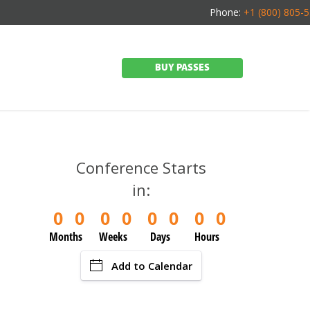
Phone:
+1 (800) 805-
BUY PASSES
Conference Starts
in:
0
0
0
0
0
0
0
0
Months
Weeks
Days
Hours
Add to Calendar