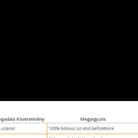
ogadási Követelmény
Megjegyzés
-szeres
100% bónusz az első befizetésre