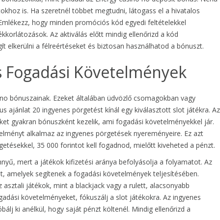
khoz is. Ha szeretnél többet megtudni, látogass el a hivatalos
 Emlékezz, hogy minden promóciós kód egyedi feltételekkel
ékkorlátozások. Az aktiválás előtt mindig ellenőrizd a kód
t elkerülni a félreértéseket és biztosan használhatod a bónuszt.
s Fogadási Követelmények
sino bónuszainak. Ezeket általában üdvözlő csomagokban vagy
 ajánlat 20 ingyenes pörgetést kínál egy kiválasztott slot játékra. Az
et gyakran bónuszként kezelik, ami fogadási követelményekkel jár.
telményt alkalmaz az ingyenes pörgetések nyereményeire. Ez azt
getésekkel, 35 000 forintot kell fogadnod, mielőtt kiveheted a pénzt.
yű, mert a játékok kifizetési aránya befolyásolja a folyamatot. Az
át, amelyek segítenek a fogadási követelmények teljesítésében.
asztali játékok, mint a blackjack vagy a rulett, alacsonyabb
gadási követelményeket, fókuszálj a slot játékokra. Az ingyenes
lj ki anélkül, hogy saját pénzt költenél. Mindig ellenőrizd a