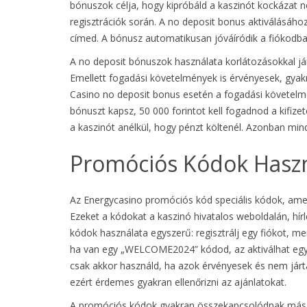
bónuszok célja, hogy kipróbáld a kaszinót kockázat né
regisztrációk során. A no deposit bonus aktiválásához 
címed. A bónusz automatikusan jóváíródik a fiókodba
A no deposit bónuszok használata korlátozásokkal jár
Emellett fogadási követelmények is érvényesek, gy
Casino no deposit bonus esetén a fogadási követelmény
bónuszt kapsz, 50 000 forintot kell fogadnod a kifiz
a kaszinót anélkül, hogy pénzt költenél. Azonban mind
Promóciós Kódok Haszn
Az Energycasino promóciós kód speciális kódok, amel
Ezeket a kódokat a kaszinó hivatalos weboldalán, hír
kódok használata egyszerű: regisztrálj egy fiókot, men
ha van egy „WELCOME2024” kódod, az aktiválhat egy 
csak akkor használd, ha azok érvényesek és nem járta
ezért érdemes gyakran ellenőrizni az ajánlatokat.
A promóciós kódok gyakran összekapcsolódnak más b