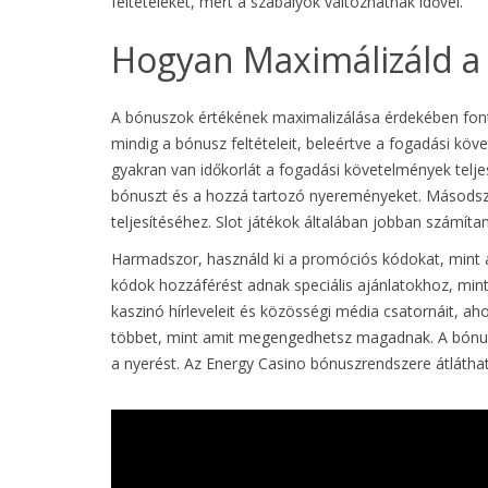
feltételeket, mert a szabályok változhatnak idővel.
Hogyan Maximálizáld a
A bónuszok értékének maximalizálása érdekében fontos
mindig a bónusz feltételeit, beleértve a fogadási kö
gyakran van időkorlát a fogadási követelmények teljesí
bónuszt és a hozzá tartozó nyereményeket. Másodszo
teljesítéséhez. Slot játékok általában jobban számítan
Harmadszor, használd ki a promóciós kódokat, mint 
kódok hozzáférést adnak speciális ajánlatokhoz, mint
kaszinó hírleveleit és közösségi média csatornáit, aho
többet, mint amit megengedhetsz magadnak. A bónusz
a nyerést. Az Energy Casino bónuszrendszere átláthat