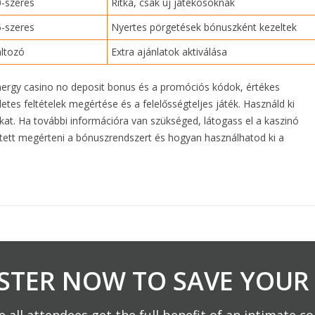
-szeres
Ritka, csak új játékosoknak
-szeres
Nyertes pörgetések bónuszként kezeltek
ltozó
Extra ajánlatok aktiválása
nergy casino no deposit bonus és a promóciós kódok, értékes
etes feltételek megértése és a felelősségteljes játék. Használd ki
okat. Ha további információra van szükséged, látogass el a kaszinó
ített megérteni a bónuszrendszert és hogyan használhatod ki a
STER NOW TO SAVE YOUR