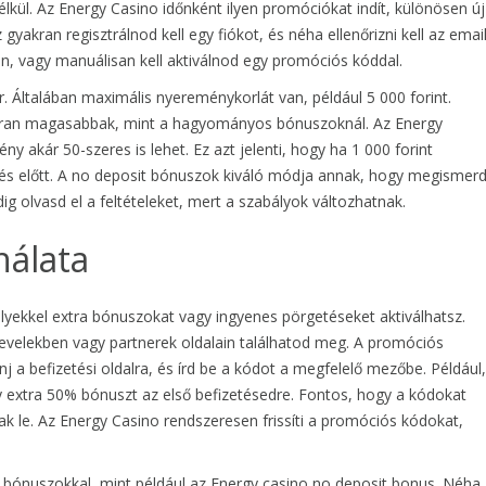
lkül. Az Energy Casino időnként ilyen promóciókat indít, különösen új
gyakran regisztrálnod kell egy fiókot, és néha ellenőrizni kell az emai
n, vagy manuálisan kell aktiválnod egy promóciós kóddal.
. Általában maximális nyereménykorlát van, például 5 000 forint.
akran magasabbak, mint a hagyományos bónuszoknál. Az Energy
 akár 50-szeres is lehet. Ez azt jelenti, hogy ha 1 000 forint
etés előtt. A no deposit bónuszok kiváló módja annak, hogy megismer
ig olvasd el a feltételeket, mert a szabályok változhatnak.
álata
yekkel extra bónuszokat vagy ingyenes pörgetéseket aktiválhatsz.
levelekben vagy partnerek oldalain találhatod meg. A promóciós
j a befizetési oldalra, és írd be a kódot a megfelelő mezőbe. Például,
extra 50% bónuszt az első befizetésedre. Fontos, hogy a kódokat
k le. Az Energy Casino rendszeresen frissíti a promóciós kódokat,
ónuszokkal, mint például az Energy casino no deposit bonus. Néha