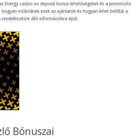
e az Energy casino no deposit bonus lehetőségeket és a promóciós
, hogyan működnek ezek az ajánlatok és hogyan lehet belőlük a
a rendelkezésre álló információkra épül.
zlő Bónuszai