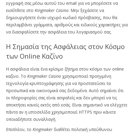
εγγραφή σας μέσω αυτού του email για να μπορέσετε να
εισέλθετε στο
Kingmaker Casino
. Μην ξεχάσετε να
δημιουργήσετε έναν ισχυρό κωδικό πρόσβασης, που θα
περιλαμβάνει γράμματα, αριθμούς και ειδικούς χαρακτήρες για
να διασφαλίσετε την ασφάλεια του λογαριασμού σας.
Η Σημασία της Ασφάλειας στον Κόσμο
των Online Καζίνο
Η ασφάλεια είναι ένα κρίσιμο ζήτημα στον κόσμο των online
καζίνο. Το
Kingmaker Casino
χρησιμοποιεί προηγμένη
τεχνολογία κρυπτογράφησης για να προστατεύσει τα
προσωπικά και οικονομικά σας δεδομένα. Αυτό σημαίνει ότι
οι πληροφορίες σας είναι ασφαλείς και δεν μπορεί να τις
αποκτήσει κανείς εκτός από εσάς. Είναι σημαντικό να ελέγχετε
πάντα αν η ιστοσελίδα χρησιμοποιεί HTTPS πριν κάνετε
οποιαδήποτε συναλλαγή.
Επιπλέον, το
Kingmaker
διαθέτει πολιτική υπεύθυνου