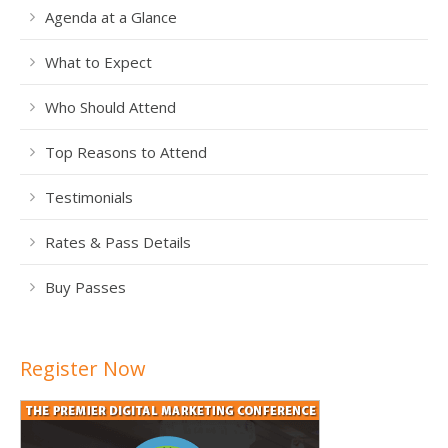
Agenda at a Glance
What to Expect
Who Should Attend
Top Reasons to Attend
Testimonials
Rates & Pass Details
Buy Passes
Register Now