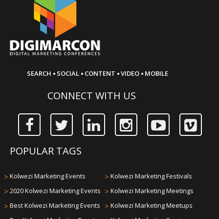
·
·
·
·
SEARCH
SOCIAL
CONTENT
VIDEO
MOBILE
CONNECT WITH US
POPULAR TAGS
>
Kolwezi Marketing Events
>
Kolwezi Marketing Festivals
>
2020 Kolwezi Marketing Events
>
Kolwezi Marketing Meetings
>
Best Kolwezi Marketing Events
>
Kolwezi Marketing Meetups