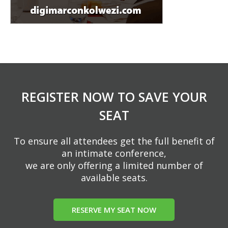
REGISTER NOW TO SAVE YOUR
SEAT
To ensure all attendees get the full benefit of
an intimate conference,
we are only offering a limited number of
available seats.
RESERVE MY SEAT NOW