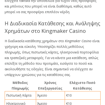
ελέγχετε τακτικά την ιστοσελίδα για τυχόν νέες προσφορές
και μπόνους που μπορεί να είναι διαθέσιμα, καθώς αυτό
μπορεί να σας προσφέρει επιπλέον κέρδη.
Η Διαδικασία Κατάθεσης και Ανάληψης
Χρημάτων στο Kingmaker Casino
Η διαδικασία κατάθεσης χρημάτων στο
Kingmaker Casino
είναι
γρήγορη και εύκολη. Υποστηρίζει πολλές μεθόδους
πληρωμής, όπως πιστωτικές κάρτες, ηλεκτρονικά πορτοφόλια
και τραπεζικές μεταφορές. Για να κάνετε μια κατάθεση, απλώς
επιλέξτε τη μέθοδο που προτιμάτε, εισάγετε το ποσό και
ακολουθήστε τις οδηγίες. Είναι σημαντικό να ελέγχετε αν
υπάρχουν χρεώσεις για τις καταθέσεις σας.
Μέθοδος
Χρόνος
Ελάχιστο Ποσό
Πληρωμής
Επεξεργασίας
Κατάθεσης
Πιστωτική Κάρτα
Άμεσο
€10
Ηλεκτρονικό
Άμεσο
€10