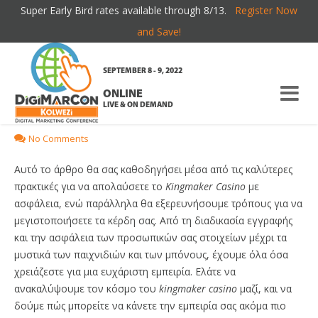
Super Early Bird rates available through 8/13.
Register Now
Πώς να Απολαύσετε το
and Save!
Kingmaker Casino με Ασφάλεια
SEPTEMBER 8 - 9, 2022
και Κέρδη
ONLINE
LIVE & ON DEMAND
March
31,
2026
Roy Pepito
Digital Marketing
No Comments
Αυτό το άρθρο θα σας καθοδηγήσει μέσα από τις καλύτερες
πρακτικές για να απολαύσετε το
Kingmaker Casino
με
ασφάλεια, ενώ παράλληλα θα εξερευνήσουμε τρόπους για να
μεγιστοποιήσετε τα κέρδη σας. Από τη διαδικασία εγγραφής
και την ασφάλεια των προσωπικών σας στοιχείων μέχρι τα
μυστικά των παιχνιδιών και των μπόνους, έχουμε όλα όσα
χρειάζεστε για μια ευχάριστη εμπειρία. Ελάτε να
ανακαλύψουμε τον κόσμο του
kingmaker casino
μαζί, και να
δούμε πώς μπορείτε να κάνετε την εμπειρία σας ακόμα πιο