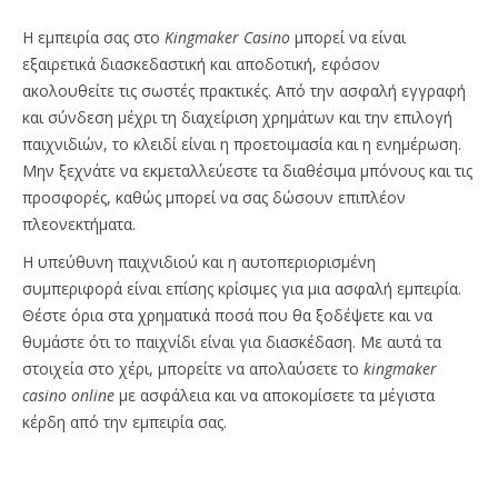
Η εμπειρία σας στο
Kingmaker Casino
μπορεί να είναι
εξαιρετικά διασκεδαστική και αποδοτική, εφόσον
ακολουθείτε τις σωστές πρακτικές. Από την ασφαλή εγγραφή
και σύνδεση μέχρι τη διαχείριση χρημάτων και την επιλογή
παιχνιδιών, το κλειδί είναι η προετοιμασία και η ενημέρωση.
Μην ξεχνάτε να εκμεταλλεύεστε τα διαθέσιμα μπόνους και τις
προσφορές, καθώς μπορεί να σας δώσουν επιπλέον
πλεονεκτήματα.
Η υπεύθυνη παιχνιδιού και η αυτοπεριορισμένη
συμπεριφορά είναι επίσης κρίσιμες για μια ασφαλή εμπειρία.
Θέστε όρια στα χρηματικά ποσά που θα ξοδέψετε και να
θυμάστε ότι το παιχνίδι είναι για διασκέδαση. Με αυτά τα
στοιχεία στο χέρι, μπορείτε να απολαύσετε το
kingmaker
casino online
με ασφάλεια και να αποκομίσετε τα μέγιστα
κέρδη από την εμπειρία σας.