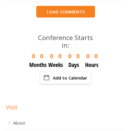
LOAD COMMENTS
Conference Starts
in:
0
0
0
0
0
0
0
0
Months
Weeks
Days
Hours
Add to Calendar
Visit
About