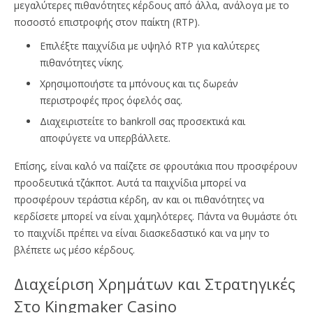
μεγαλύτερες πιθανότητες κέρδους από άλλα, ανάλογα με το
ποσοστό επιστροφής στον παίκτη (RTP).
Επιλέξτε παιχνίδια με υψηλό RTP για καλύτερες
πιθανότητες νίκης.
Χρησιμοποιήστε τα μπόνους και τις δωρεάν
περιστροφές προς όφελός σας.
Διαχειριστείτε το bankroll σας προσεκτικά και
αποφύγετε να υπερβάλλετε.
Επίσης, είναι καλό να παίζετε σε φρουτάκια που προσφέρουν
προοδευτικά τζάκποτ. Αυτά τα παιχνίδια μπορεί να
προσφέρουν τεράστια κέρδη, αν και οι πιθανότητες να
κερδίσετε μπορεί να είναι χαμηλότερες. Πάντα να θυμάστε ότι
το παιχνίδι πρέπει να είναι διασκεδαστικό και να μην το
βλέπετε ως μέσο κέρδους.
Διαχείριση Χρημάτων και Στρατηγικές
Στο Kingmaker Casino